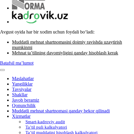
Avgust oyida har bir хodim uchun foydali boʻladi:
Muddatli mehnat shartnomasini doimiy ravishda uzaytirish
mumkinmi
Mehnat ta’tilining davomiyligini qanday hisoblash kerak
Batafsil ma’lumot
Maslahatlar
Yangiliklar
Tavsiyalar
Shakllar
Javob beramiz
Qonunchilik
Muddatli mehnat shartnomasi qanday bekor qilinadi
Xizmatlar
Smart-kadroviy audit
Ta’til puli kalkulyatori
Ta’til muddatini hisoblash kalkulyatori