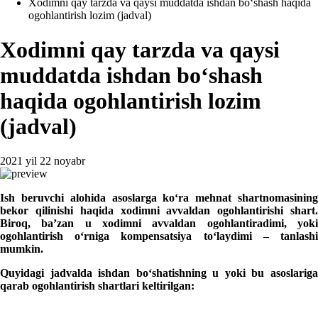
Xodimni qay tarzda va qaysi muddatda ishdan boʻshash haqida
ogohlantirish lozim (jadval)
Xodimni qay tarzda va qaysi
muddatda ishdan boʻshash
haqida ogohlantirish lozim
(jadval)
2021 yil 22 noyabr
Ish beruvchi alohida asoslarga koʻra mehnat shartnomasining
bekor qilinishi haqida хodimni avvaldan ogohlantirishi shart
.
Biroq, ba’zan u хodimni avvaldan ogohlantiradimi, yoki
ogohlantirish oʻrniga kompensatsiya toʻlaydimi – tanlashi
mumkin
.
Quyidagi jadvalda ishdan boʻshatishning u yoki bu asoslariga
qarab ogohlantirish shartlari keltirilgan
: