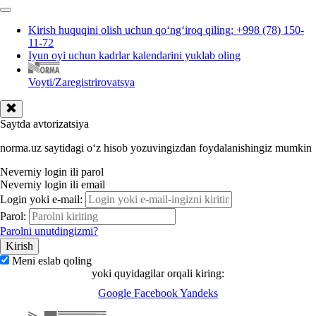
Kirish huquqini olish uchun qoʻngʻiroq qiling: +998 (78) 150-
11-72
Iyun oyi uchun kadrlar kalendarini yuklab oling
Voyti/Zaregistrirovatsya
Saytda avtorizatsiya
norma.uz saytidagi oʻz hisob yozuvingizdan foydalanishingiz mumkin
Neverniy login ili parol
Neverniy login ili email
Login yoki e-mail:
Parol:
Parolni unutdingizmi?
Meni eslab qoling
yoki quyidagilar orqali kiring:
Google
Facebook
Yandeks