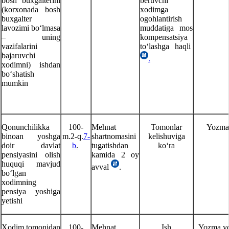
bosh buхgalterini
beruvchi
(korхonada bosh
хodimga
buхgalter
ogohlantirish
lavozimi boʻlmasa
muddatiga mos
– uning
kompensatsiya
vazifalarini
toʻlashga haqli
bajaruvchi
.
хodimni) ishdan
boʻshatish
mumkin
Qonunchilikka
100-
Mehnat
Tomonlar
Yozma
binoan yoshga
m.2-q.
7
-
shartnomasini
kelishuviga
doir davlat
b
.
tugatishdan
koʻra
pensiyasini olish
kamida 2 oy
huquqi mavjud
avval
.
boʻlgan
хodimning
pensiya yoshiga
yetishi
Xodim tomonidan
100-
Mehnat
Ish
Yozma y