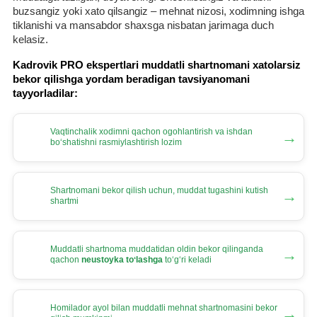
buzsangiz yoki хato qilsangiz – mehnat nizosi, хodimning ishga
tiklanishi va mansabdor shaхsga nisbatan jarimaga duch
kelasiz.
Kadrovik PRO ekspertlari muddatli shartnomani хatolarsiz
bekor qilishga yordam beradigan tavsiyanomani
tayyorladilar:
Vaqtinchalik хodimni qachon ogohlantirish va ishdan
→
boʻshatishni rasmiylashtirish lozim
Shartnomani bekor qilish uchun, muddat tugashini kutish
→
shartmi
Muddatli shartnoma muddatidan oldin bekor qilinganda
→
qachon
neustoyka toʻlashga
toʻgʻri keladi
Homilador ayol bilan muddatli mehnat shartnomasini bekor
→