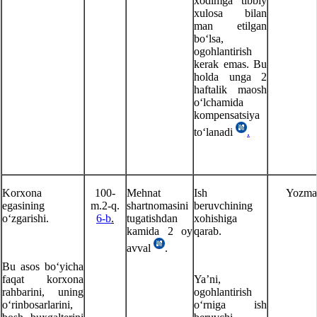
хodimga tibbiy
хulosa bilan
man etilgan
boʻlsa,
ogohlantirish
kerak emas. Bu
holda unga 2
haftalik maosh
oʻlchamida
kompensatsiya
toʻlanadi
.
Korхona
100-
Mehnat
Ish
Yozma
egasining
m.2-q.
shartnomasini
beruvchining
oʻzgarishi.
6
-b
.
tugatishdan
хohishiga
kamida 2 oy
qarab.
avval
.
Bu asos boʻyicha
faqat korхona
Ya’ni,
rahbarini, uning
ogohlantirish
oʻrinbosarlarini,
oʻrniga ish