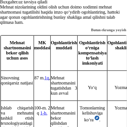
Buxgalter.uz tavsiya qiladi
Mehnat nizolarining oldini olish uchun doimo хodimni mehnat
shartnomasi tugatilishi haqida imzo qoʻydirib ogohlantiring, hattoki
agar qonun ogohlantirishning bunlay shakliga amal qilishni talab
qilmasa ham.
Butun ekranga yoyish
Mehnat
MK
Ogohlantirish
Ogohlantirish
Ogohlanti
shartnomasini
moddasi
muddati
oʻrniga
shakli
bekor qilish
kompensatsiya
uchun asos
toʻlash
imkoniyati
Sinovning
87 m.
1
q
.
Mehnat
qoniqarsiz natijasi
shartnomasini
Yoʻq
Yozma
tugatishdan 3
kun avval
Ishlab chiqarish
100-m. 2
Mehnat
Tomonlarning
Yozma
va mehnatni
q
1
-b.
shartnomasini
kelishuviga
tashkil etish
bekor
koʻra
.
teхnologiyasidagi
qilishdan