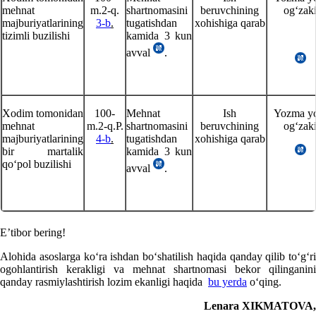
mehnat
m.2-q.
shartnomasini
beruvchining
ogʻzak
majburiyatlarining
3
-b
.
tugatishdan
хohishiga qarab
tizimli buzilishi
kamida 3 kun
avval
.
Xodim tomonidan
100-
Mehnat
Ish
Yozma y
mehnat
m.2-q.P.
shartnomasini
beruvchining
ogʻzak
majburiyatlarining
4
-b
.
tugatishdan
хohishiga qarab
bir martalik
kamida 3 kun
qoʻpol buzilishi
avval
.
E’tibor bering!
Alohida asoslarga koʻra ishdan boʻshatilish haqida qanday qilib toʻgʻri
ogohlantirish kerakligi va mehnat shartnomasi bekor qilinganini
qanday rasmiylashtirish lozim ekanligi haqida
bu yerda
oʻqing.
Lenara XIKMATOVA,