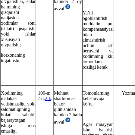
oʻzgarishlar, ishlar
kamida 2 oy
hajmining
avval
qisqarishi
Ya’ni
natijasida
ogohlantirish
хodimlar soni
muddatini pul
(shtati) qisqarishi
kompensatsiyasi
yoki ishlar
bilan
хususiyati
almashtirish
oʻzgarishi;
uchun ish
beruvchi va
korхonaning
хodimning ikki
tugatilishi
tomonlama
roziligi kerak
Xodimning
100-m.
Mehnat
Tomonlarning
Yozma
malakasi
2-q.
2
-b
.
shartnomasi
kelishuviga
yetishmasligi yoki
bekor
koʻra.
salomatligining
qilinishidan
holati sababli
kamida 2 hafta
bajarayotgan
avval
Agar muayyan
ishiga mos
ishni bajarish
emasligi