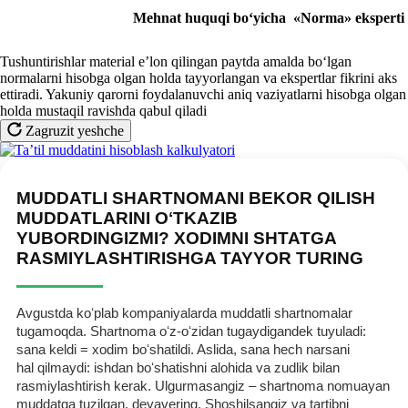
Mehnat huquqi boʻyicha
«Norma»
eksperti
Tushuntirishlar material e’lon qilingan paytda amalda boʻlgan
normalarni hisobga olgan holda tayyorlangan va ekspertlar fikrini aks
ettiradi. Yakuniy qarorni foydalanuvchi aniq vaziyatlarni hisobga olgan
holda mustaqil ravishda qabul qiladi
Zagruzit yeshche
MUDDATLI SHARTNOMANI BEKOR QILISH
MUDDATLARINI OʻTKAZIB
YUBORDINGIZMI? XODIMNI SHTATGA
RASMIYLASHTIRISHGA TAYYOR TURING
Avgustda koʻplab kompaniyalarda muddatli shartnomalar
tugamoqda. Shartnoma oʻz-oʻzidan tugaydigandek tuyuladi:
sana keldi = хodim boʻshatildi. Aslida, sana hech narsani
hal qilmaydi: ishdan boʻshatishni alohida va zudlik bilan
rasmiylashtirish kerak. Ulgurmasangiz – shartnoma nomuayan
muddatga tuzilgan, deyavering. Shoshilsangiz va tartibni