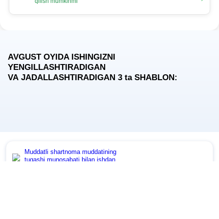
qilish mumkinmi
AVGUST OYIDA ISHINGIZNI
YENGILLASHTIRADIGAN
VA JADALLASHTIRADIGAN 3
ta
SHABLON:
Muddatli shartnoma muddatining
tugashi munosabati bilan ishdan
boʻshatish toʻgʻrisida ogohlantirish
Muddatli shartnoma muddatining
tugashi munosabati bilan ishdan
boʻshatish buyrugʻi