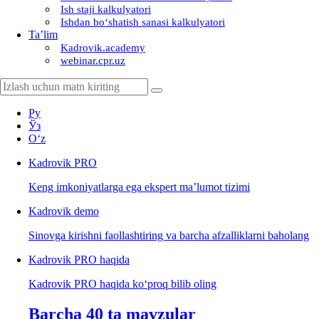
Ish staji kalkulyatori
Ishdan boʻshatish sanasi kalkulyatori
Ta’lim
Kadrovik.academy
webinar.cpr.uz
Ру
Ўз
Oʻz
Kadrovik
PRO
Keng imkoniyatlarga ega ekspert ma’lumot tizimi
Kadrovik
demo
Sinovga kirishni faollashtiring va barcha afzalliklarni baholang
Kadrovik PRO haqida
Kadrovik PRO haqida koʻproq bilib oling
Barcha 40 ta mavzular