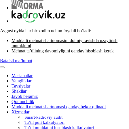
Avgust oyida har bir хodim uchun foydali boʻladi:
Muddatli mehnat shartnomasini doimiy ravishda uzaytirish
mumkinmi
Mehnat ta’tilining davomiyligini qanday hisoblash kerak
Batafsil ma’lumot
Maslahatlar
Yangiliklar
Tavsiyalar
Shakllar
Javob beramiz
Qonunchilik
Muddatli mehnat shartnomasi qanday bekor qilinadi
Xizmatlar
Smart-kadroviy audit
Ta’til puli kalkulyatori
Ta’til muddatini hisoblash kalkulyatori