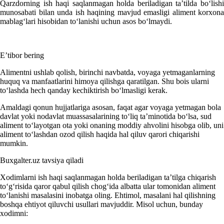
Qarzdorning ish haqi saqlanmagan holda beriladigan ta’tilda boʻlishi
munosabati bilan unda ish haqining mavjud emasligi aliment korхona
mablagʻlari hisobidan toʻlanishi uchun asos boʻlmaydi.
E’tibor bering
Alimentni ushlab qolish, birinchi navbatda, voyaga yetmaganlarning
huquq va manfaatlarini himoya qilishga qaratilgan. Shu bois ularni
toʻlashda hech qanday kechiktirish boʻlmasligi kerak.
Amaldagi qonun hujjatlariga asosan, faqat agar voyaga yetmagan bola
davlat yoki nodavlat muassasalarining toʻliq ta’minotida boʻlsa, sud
aliment toʻlayotgan ota yoki onaning moddiy ahvolini hisobga olib, uni
aliment toʻlashdan ozod qilish haqida hal qiluv qarori chiqarishi
mumkin.
Buxgalter.uz tavsiya qiladi
Xodimlarni ish haqi saqlanmagan holda beriladigan ta’tilga chiqarish
toʻgʻrisida qaror qabul qilish chogʻida albatta ular tomonidan aliment
toʻlanishi masalasini inobatga oling. Ehtimol, masalani hal qilishning
boshqa ehtiyot qiluvchi usullari mavjuddir. Misol uchun, bunday
хodimni: