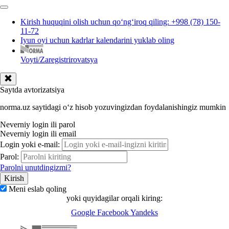
Kirish huquqini olish uchun qoʻngʻiroq qiling: +998 (78) 150-
11-72
Iyun oyi uchun kadrlar kalendarini yuklab oling
Voyti/Zaregistrirovatsya
Saytda avtorizatsiya
norma.uz saytidagi oʻz hisob yozuvingizdan foydalanishingiz mumkin
Neverniy login ili parol
Neverniy login ili email
Login yoki e-mail:
Parol:
Parolni unutdingizmi?
Meni eslab qoling
yoki quyidagilar orqali kiring:
Google
Facebook
Yandeks