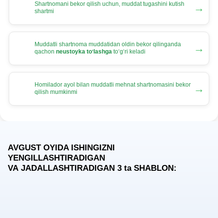
Shartnomani bekor qilish uchun, muddat tugashini kutish
→
shartmi
Muddatli shartnoma muddatidan oldin bekor qilinganda
→
qachon
neustoyka toʻlashga
toʻgʻri keladi
Homilador ayol bilan muddatli mehnat shartnomasini bekor
→
qilish mumkinmi
AVGUST OYIDA ISHINGIZNI
YENGILLASHTIRADIGAN
VA JADALLASHTIRADIGAN 3
ta
SHABLON: