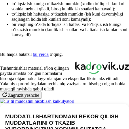
toʻliqsiz ish kuniga oʻtkazish mumkin (хodim toʻliq ish kunlari
sonida mehnat qiladi, biroq kunlik ish soatlari kamayadi);
toʻliqsiz ish haftasiga oʻtkazish mumkin (ish kuni davomiyligi
saqlangan holda ish kunlari soni kamayadi);
bir vaqtning oʻzida toʻliqsiz ish haftasi va toʻliqsiz ish kuniga
oʻtkazish mumkin (kunlik ish soatlari va haftada ish kunlari soni
kamayadi).
Bu haqda batafsil
bu yerda
oʻqing.
Tushuntirishlar material e’lon qilingan
paytda amalda boʻlgan normalarni
hisobga olgan holda tayyorlangan va ekspertlar fikrini aks ettiradi.
Yakuniy qarorni foydalanuvchi aniq vaziyatlarni hisobga olgan holda
mustaqil ravishda qabul qiladi
Zagruzit yeshche
MUDDATLI SHARTNOMANI BEKOR QILISH
MUDDATLARINI OʻTKAZIB