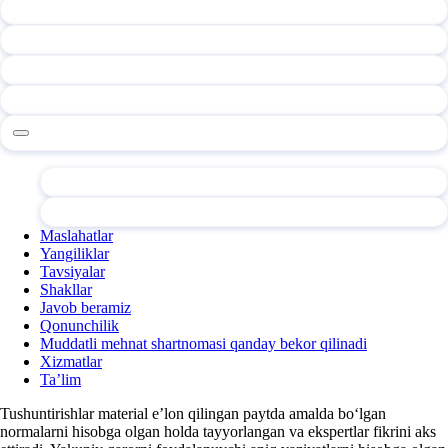
Maslahatlar
Yangiliklar
Tavsiyalar
Shakllar
Javob beramiz
Qonunchilik
Muddatli mehnat shartnomasi qanday bekor qilinadi
Xizmatlar
Ta’lim
Tushuntirishlar material e’lon qilingan paytda amalda boʻlgan
normalarni hisobga olgan holda tayyorlangan va ekspertlar fikrini aks