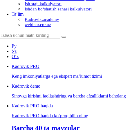
Ish staji kalkulyatori
Ishdan boʻshatish sanasi kalkulyatori
Ta’lim
Kadrovik.academy
webinar.cpr.uz
Ру
Ўз
Oʻz
Kadrovik
PRO
Keng imkoniyatlarga ega ekspert ma’lumot tizimi
Kadrovik
demo
Sinovga kirishni faollashtiring va barcha afzalliklarni baholang
Kadrovik PRO haqida
Kadrovik PRO haqida koʻproq bilib oling
Barcha 40 ta mavzular