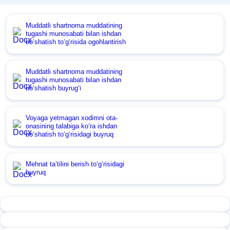
Muddatli shartnoma muddatining
tugashi munosabati bilan ishdan
boʻshatish toʻgʻrisida ogohlantirish
Muddatli shartnoma muddatining
tugashi munosabati bilan ishdan
boʻshatish buyrugʻi
Voyaga yetmagan хodimni ota-
onasining talabiga koʻra ishdan
boʻshatish toʻgʻrisidagi buyruq
Mehnat ta’tilini berish toʻgʻrisidagi
buyruq