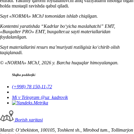
ettiradi. Yakuniy qarorni foydalanuvchi aniq vaziyatlarni hisobga olgan
holda mustaqil ravishda qabul qiladi.
Sayt «NORMA» MChJ tomonidan ishlab chiqilgan.
Kontentni yaratishda “Kadrlar boʻyicha maslahatchi” EMT,
«Buxgalter PRO» EMT, buxgalter.uz sayti materiallaridan
foydalanilgan.
Sayt materiallarini resurs ma’muriyati roziligisiz koʻchirib olish
taqiqlanadi.
© «NORMA» MChJ, 2026 y. Barcha huquqlar himoyalangan.
Slujba podderjki
(+998) 78 150-11-72
Mi v Telegram @uz_kadrovik
Borish хaritasi
Manzil: Oʻzbekiston, 100105, Toshkent sh., Mirobod tum., Tollimarjon