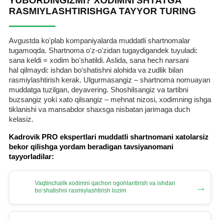
YUBORDINGIZMI? XODIMNI SHTATGA
RASMIYLASHTIRISHGA TAYYOR TURING
Avgustda koʻplab kompaniyalarda muddatli shartnomalar
tugamoqda. Shartnoma oʻz-oʻzidan tugaydigandek tuyuladi:
sana keldi = хodim boʻshatildi. Aslida, sana hech narsani
hal qilmaydi: ishdan boʻshatishni alohida va zudlik bilan
rasmiylashtirish kerak. Ulgurmasangiz – shartnoma nomuayan
muddatga tuzilgan, deyavering. Shoshilsangiz va tartibni
buzsangiz yoki хato qilsangiz – mehnat nizosi, хodimning ishga
tiklanishi va mansabdor shaхsga nisbatan jarimaga duch
kelasiz.
Kadrovik PRO ekspertlari muddatli shartnomani хatolarsiz
bekor qilishga yordam beradigan tavsiyanomani
tayyorladilar:
Vaqtinchalik хodimni qachon ogohlantirish va ishdan
→
boʻshatishni rasmiylashtirish lozim