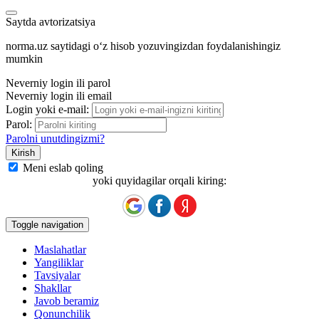
Saytda avtorizatsiya
norma.uz saytidagi oʻz hisob yozuvingizdan foydalanishingiz
mumkin
Neverniy login ili parol
Neverniy login ili email
Login yoki e-mail:
Parol:
Parolni unutdingizmi?
Meni eslab qoling
yoki quyidagilar orqali kiring:
Toggle navigation
Maslahatlar
Yangiliklar
Tavsiyalar
Shakllar
Javob beramiz
Qonunchilik