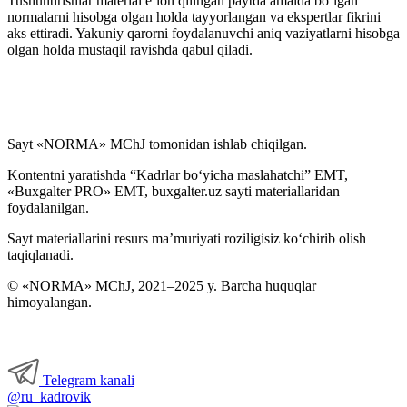
Tushuntirishlar material e’lon qilingan paytda amalda boʻlgan
normalarni hisobga olgan holda tayyorlangan va ekspertlar fikrini
aks ettiradi. Yakuniy qarorni foydalanuvchi aniq vaziyatlarni hisobga
olgan holda mustaqil ravishda qabul qiladi.
Sayt «NORMA» MChJ tomonidan ishlab chiqilgan.
Kontentni yaratishda “Kadrlar boʻyicha maslahatchi” EMT,
«Buxgalter PRO» EMT, buxgalter.uz sayti materiallaridan
foydalanilgan.
Sayt materiallarini resurs ma’muriyati roziligisiz koʻchirib olish
taqiqlanadi.
© «NORMA» MChJ, 2021–2025 y. Barcha huquqlar
himoyalangan.
Telegram kanali
@ru_kadrovik