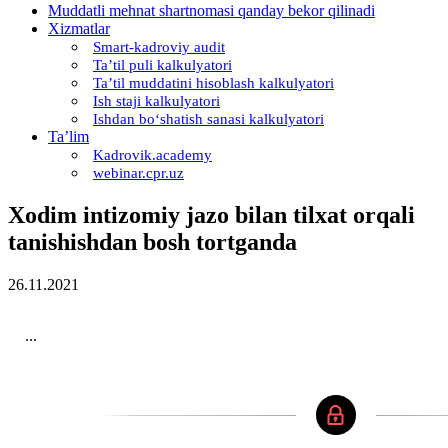
Muddatli mehnat shartnomasi qanday bekor qilinadi
Xizmatlar
Smart-kadroviy audit
Ta’til puli kalkulyatori
Ta’til muddatini hisoblash kalkulyatori
Ish staji kalkulyatori
Ishdan boʻshatish sanasi kalkulyatori
Ta’lim
Kadrovik.academy
webinar.cpr.uz
Xodim intizomiy jazo bilan tilхat orqali
tanishishdan bosh tortganda
26.11.2021
...