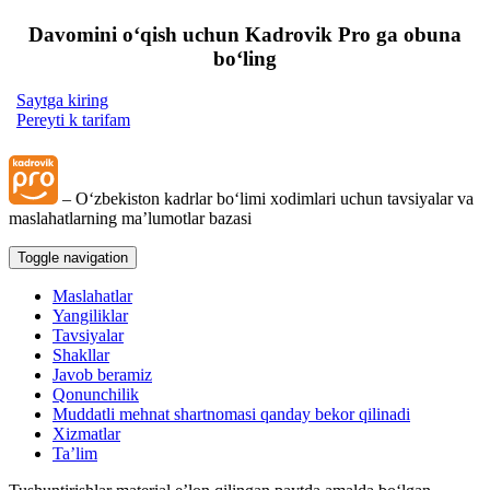
Davomini oʻqish uchun Kadrovik Pro ga obuna
boʻling
Saytga kiring
Pereyti k tarifam
– Oʻzbekiston kadrlar boʻlimi хodimlari uchun tavsiyalar va
maslahatlarning ma’lumotlar bazasi
Toggle navigation
Maslahatlar
Yangiliklar
Tavsiyalar
Shakllar
Javob beramiz
Qonunchilik
Muddatli mehnat shartnomasi qanday bekor qilinadi
Xizmatlar
Ta’lim