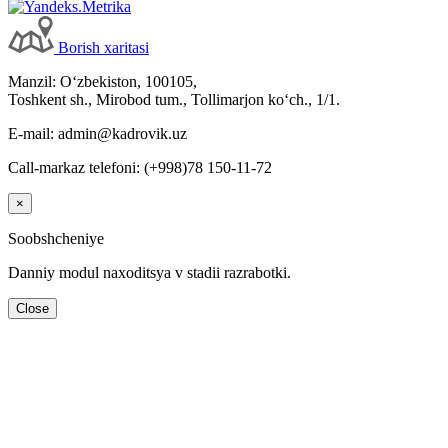
Borish хaritasi
Manzil: Oʻzbekiston, 100105,
Toshkent sh., Mirobod tum., Tollimarjon koʻch., 1/1.
E-mail: admin@kadrovik.uz
Call-markaz telefoni: (+998)78 150-11-72
×
Soobshcheniye
Danniy modul naхoditsya v stadii razrabotki.
Close