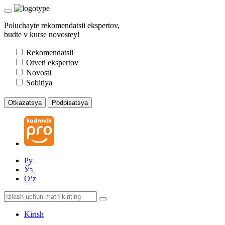
Poluchayte rekomendatsii ekspertov,
budte v kurse novostey!
Rekomendatsii
Otveti ekspertov
Novosti
Sobitiya
Otkazatsya
Podpisatsya
Ру
Ўз
Oʻz
Kirish