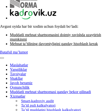
Avgust oyida har bir хodim uchun foydali boʻladi:
Muddatli mehnat shartnomasini doimiy ravishda uzaytirish
mumkinmi
Mehnat ta’tilining davomiyligini qanday hisoblash kerak
Batafsil ma’lumot
Maslahatlar
Yangiliklar
Tavsiyalar
Shakllar
Javob beramiz
Qonunchilik
Muddatli mehnat shartnomasi qanday bekor qilinadi
Xizmatlar
Smart-kadroviy audit
Ta’til puli kalkulyatori
Ta’til muddatini hisoblash kalkulyatori