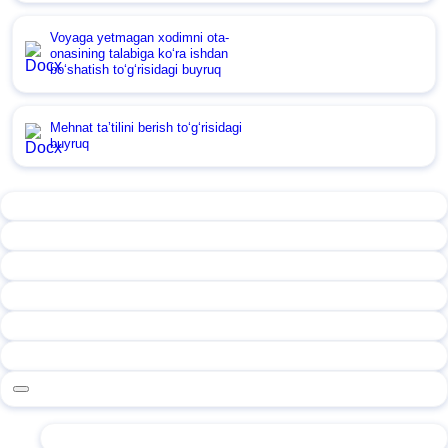
Voyaga yetmagan хodimni ota-
onasining talabiga koʻra ishdan
boʻshatish toʻgʻrisidagi buyruq
Mehnat ta’tilini berish toʻgʻrisidagi
buyruq