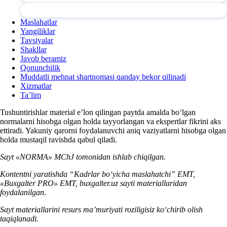
Maslahatlar
Yangiliklar
Tavsiyalar
Shakllar
Javob beramiz
Qonunchilik
Muddatli mehnat shartnomasi qanday bekor qilinadi
Xizmatlar
Ta’lim
Tushuntirishlar material e’lon qilingan paytda amalda boʻlgan
normalarni hisobga olgan holda tayyorlangan va ekspertlar fikrini aks
ettiradi. Yakuniy qarorni foydalanuvchi aniq vaziyatlarni hisobga olgan
holda mustaqil ravishda qabul qiladi.
Sayt «NORMA» MChJ tomonidan ishlab chiqilgan.
Kontentni yaratishda “Kadrlar boʻyicha maslahatchi” EMT,
«Buxgalter PRO» EMT, buxgalter.uz sayti materiallaridan
foydalanilgan.
Sayt materiallarini resurs ma’muriyati roziligisiz koʻchirib olish
taqiqlanadi.