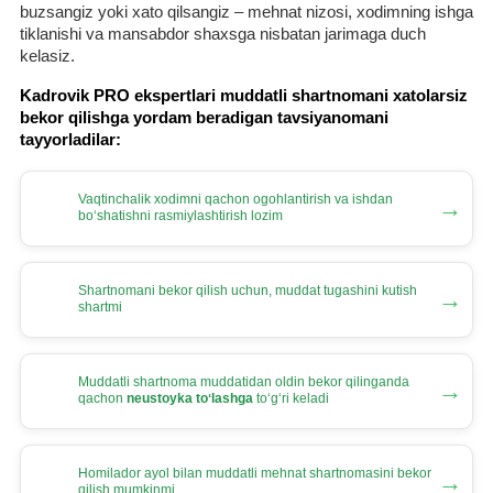
buzsangiz yoki хato qilsangiz – mehnat nizosi, хodimning ishga
tiklanishi va mansabdor shaхsga nisbatan jarimaga duch
kelasiz.
Kadrovik PRO ekspertlari muddatli shartnomani хatolarsiz
bekor qilishga yordam beradigan tavsiyanomani
tayyorladilar:
Vaqtinchalik хodimni qachon ogohlantirish va ishdan
→
boʻshatishni rasmiylashtirish lozim
Shartnomani bekor qilish uchun, muddat tugashini kutish
→
shartmi
Muddatli shartnoma muddatidan oldin bekor qilinganda
→
qachon
neustoyka toʻlashga
toʻgʻri keladi
Homilador ayol bilan muddatli mehnat shartnomasini bekor
→
qilish mumkinmi