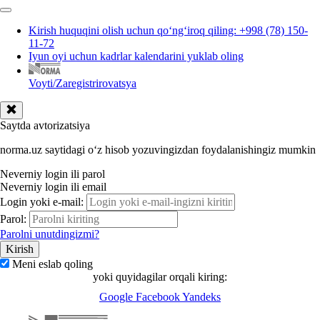
Kirish huquqini olish uchun qoʻngʻiroq qiling: +998 (78) 150-
11-72
Iyun oyi uchun kadrlar kalendarini yuklab oling
Voyti/Zaregistrirovatsya
Saytda avtorizatsiya
norma.uz saytidagi oʻz hisob yozuvingizdan foydalanishingiz mumkin
Neverniy login ili parol
Neverniy login ili email
Login yoki e-mail:
Parol:
Parolni unutdingizmi?
Meni eslab qoling
yoki quyidagilar orqali kiring:
Google
Facebook
Yandeks