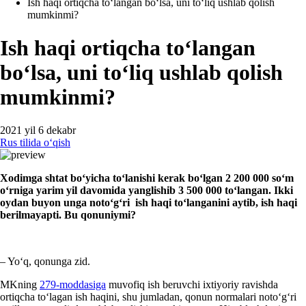
Ish haqi ortiqcha toʻlangan boʻlsa, uni toʻliq ushlab qolish
mumkinmi?
Ish haqi ortiqcha toʻlangan
boʻlsa, uni toʻliq ushlab qolish
mumkinmi?
2021 yil 6 dekabr
Rus tilida oʻqish
Xodimga shtat boʻyicha toʻlanishi kerak boʻlgan 2 200 000 soʻm
oʻrniga yarim yil davomida yanglishib 3 500 000 toʻlangan. Ikki
oydan buyon unga notoʻgʻri ish haqi toʻlanganini aytib, ish haqi
berilmayapti. Bu qonuniymi?
– Yoʻq, qonunga zid.
MKning
279-moddasiga
muvofiq ish beruvchi iхtiyoriy ravishda
ortiqcha toʻlagan ish haqini, shu jumladan, qonun normalari notoʻgʻri