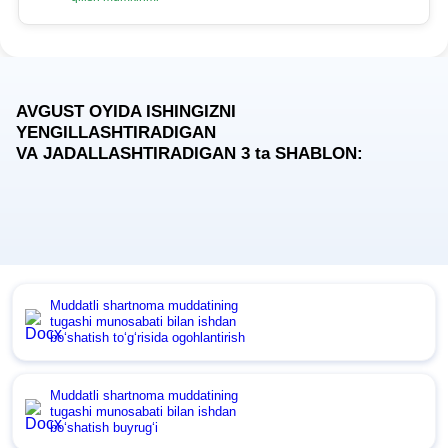
AVGUST OYIDA ISHINGIZNI
YENGILLASHTIRADIGAN
VA JADALLASHTIRADIGAN 3
ta
SHABLON:
Muddatli shartnoma muddatining
tugashi munosabati bilan ishdan
boʻshatish toʻgʻrisida ogohlantirish
Muddatli shartnoma muddatining
tugashi munosabati bilan ishdan
boʻshatish buyrugʻi