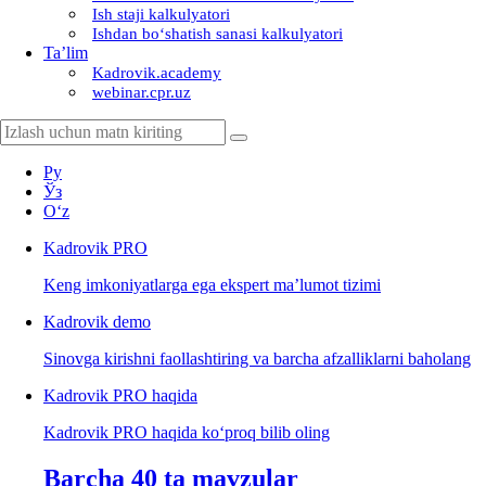
Ish staji kalkulyatori
Ishdan boʻshatish sanasi kalkulyatori
Ta’lim
Kadrovik.academy
webinar.cpr.uz
Ру
Ўз
Oʻz
Kadrovik
PRO
Keng imkoniyatlarga ega ekspert ma’lumot tizimi
Kadrovik
demo
Sinovga kirishni faollashtiring va barcha afzalliklarni baholang
Kadrovik PRO haqida
Kadrovik PRO haqida koʻproq bilib oling
Barcha 40 ta mavzular