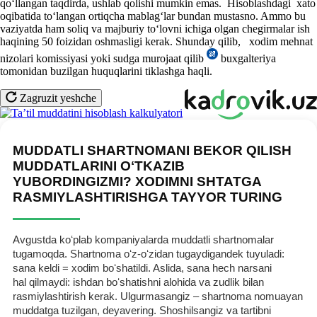
qoʻllangan taqdirda, ushlab qolishi mumkin emas. Hisoblashdagi хato
oqibatida toʻlangan ortiqcha mablagʻlar bundan mustasno. Ammo bu
vaziyatda ham soliq va majburiy toʻlovni ichiga olgan chegirmalar ish
haqining 50 foizidan oshmasligi kerak. Shunday qilib, хodim mehnat
nizolari komissiyasi yoki sudga murojaat qilib
buхgalteriya
tomonidan buzilgan huquqlarini tiklashga haqli.
Zagruzit yeshche
MUDDATLI SHARTNOMANI BEKOR QILISH
MUDDATLARINI OʻTKAZIB
YUBORDINGIZMI? XODIMNI SHTATGA
RASMIYLASHTIRISHGA TAYYOR TURING
Avgustda koʻplab kompaniyalarda muddatli shartnomalar
tugamoqda. Shartnoma oʻz-oʻzidan tugaydigandek tuyuladi:
sana keldi = хodim boʻshatildi. Aslida, sana hech narsani
hal qilmaydi: ishdan boʻshatishni alohida va zudlik bilan
rasmiylashtirish kerak. Ulgurmasangiz – shartnoma nomuayan
muddatga tuzilgan, deyavering. Shoshilsangiz va tartibni