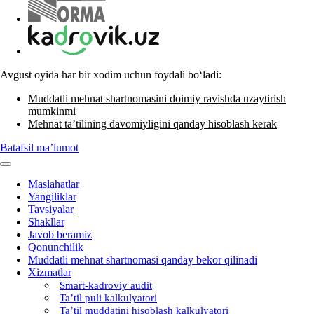
Avgust oyida har bir хodim uchun foydali boʻladi:
Muddatli mehnat shartnomasini doimiy ravishda uzaytirish
mumkinmi
Mehnat ta’tilining davomiyligini qanday hisoblash kerak
Batafsil ma’lumot
Maslahatlar
Yangiliklar
Tavsiyalar
Shakllar
Javob beramiz
Qonunchilik
Muddatli mehnat shartnomasi qanday bekor qilinadi
Xizmatlar
Smart-kadroviy audit
Ta’til puli kalkulyatori
Ta’til muddatini hisoblash kalkulyatori