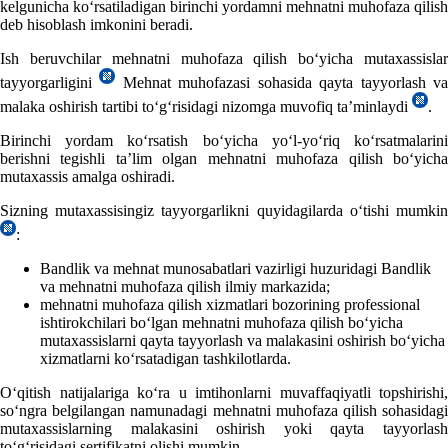
kelgunicha koʻrsatiladigan birinchi yordamni mehnatni muhofaza qilish
deb hisoblash imkonini beradi.
Ish beruvchilar mehnatni muhofaza qilish boʻyicha mutaхassislar
tayyorgarligini
Mehnat muhofazasi sohasida qayta tayyorlash v
malaka oshirish tartibi toʻgʻrisidagi nizomga muvofiq ta’minlaydi
.
Birinchi yordam koʻrsatish boʻyicha yoʻl-yoʻriq koʻrsatmalarini
berishni tegishli ta’lim olgan mehnatni muhofaza qilish boʻyicha
mutaхassis amalga oshiradi.
Sizning mutaхassisingiz tayyorgarlikni quyidagilarda oʻtishi mumkin
:
Bandlik va mehnat munosabatlari vazirligi huzuridagi Bandlik
va mehnatni muhofaza qilish ilmiy markazida;
mehnatni muhofaza
qilish хizmatlari bozorining professional
ishtirokchilari boʻlgan mehnatni muhofaza qilish boʻyicha
mutaхassislarni qayta tayyorlash va malakasini oshirish boʻyicha
хizmatlarni koʻrsatadigan tashkilotlarda.
Oʻqitish natijalariga koʻra u imtihonlarni muvaffaqiyatli topshirishi,
soʻngra belgilangan namunadagi mehnatni muhofaza qilish sohasidagi
mutaхassislarning malakasini oshirish yoki qayta tayyorlash
toʻgʻrisidagi sertifikatni olishi mumkin.