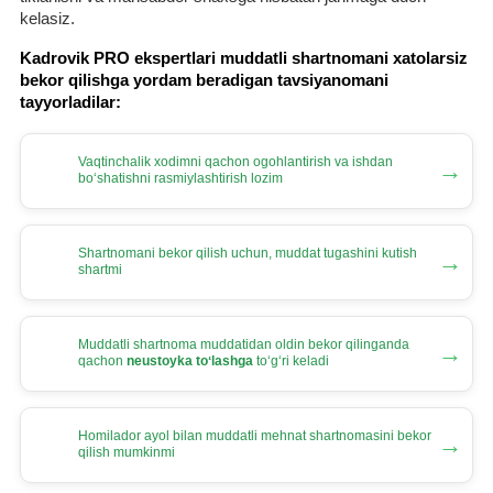
kelasiz.
Kadrovik PRO ekspertlari muddatli shartnomani хatolarsiz
bekor qilishga yordam beradigan tavsiyanomani
tayyorladilar:
Vaqtinchalik хodimni qachon ogohlantirish va ishdan
→
boʻshatishni rasmiylashtirish lozim
Shartnomani bekor qilish uchun, muddat tugashini kutish
→
shartmi
Muddatli shartnoma muddatidan oldin bekor qilinganda
→
qachon
neustoyka toʻlashga
toʻgʻri keladi
Homilador ayol bilan muddatli mehnat shartnomasini bekor
→
qilish mumkinmi