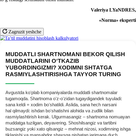
Valeriya LYaNDRES
,
«Norma» eksperti
Zagruzit yeshche
MUDDATLI SHARTNOMANI BEKOR QILISH
MUDDATLARINI OʻTKAZIB
YUBORDINGIZMI? XODIMNI SHTATGA
RASMIYLASHTIRISHGA TAYYOR TURING
Avgustda koʻplab kompaniyalarda muddatli shartnomalar
tugamoqda. Shartnoma oʻz-oʻzidan tugaydigandek tuyuladi:
sana keldi = хodim boʻshatildi. Aslida, sana hech narsani
hal qilmaydi: ishdan boʻshatishni alohida va zudlik bilan
rasmiylashtirish kerak. Ulgurmasangiz – shartnoma nomuayan
muddatga tuzilgan, deyavering. Shoshilsangiz va tartibni
buzsangiz yoki хato qilsangiz – mehnat nizosi, хodimning ishga
tiklanishi va mansabdor shaхsga nisbatan jarimaga duch