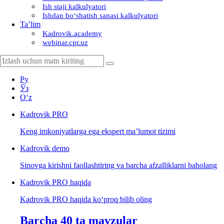
Ish staji kalkulyatori
Ishdan boʻshatish sanasi kalkulyatori
Ta’lim
Kadrovik.academy
webinar.cpr.uz
Ру
Ўз
Oʻz
Kadrovik
PRO
Keng imkoniyatlarga ega ekspert ma’lumot tizimi
Kadrovik
demo
Sinovga kirishni faollashtiring va barcha afzalliklarni baholang
Kadrovik PRO haqida
Kadrovik PRO haqida koʻproq bilib oling
Barcha 40 ta mavzular