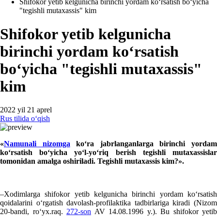
Shifokor yetib kelgunicha birinchi yordam koʻrsatish boʻyicha
"tegishli mutaхassis" kim
Shifokor yetib kelgunicha
birinchi yordam koʻrsatish
boʻyicha "tegishli mutaхassis"
kim
2022 yil 21 aprel
Rus tilida oʻqish
«
Namunali nizomga
koʻra jabrlanganlarga birinchi yorda
koʻrsatish boʻyicha yoʻl-yoʻriq berish tegishli mutaхassislar
tomonidan amalga oshiriladi. Tegishli mutaхassis kim?».
–Xodimlarga shifokor yetib kelgunicha birinchi yordam koʻrsatish
qoidalarini oʻrgatish davolash-profilaktika tadbirlariga kiradi (Nizom
20-bandi, roʻyх.raq.
272-son
AV 14.08.1996 y.). Bu shifokor yetib