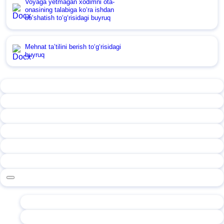
Voyaga yetmagan хodimni ota-
onasining talabiga koʻra ishdan
boʻshatish toʻgʻrisidagi buyruq
Mehnat ta’tilini berish toʻgʻrisidagi
buyruq