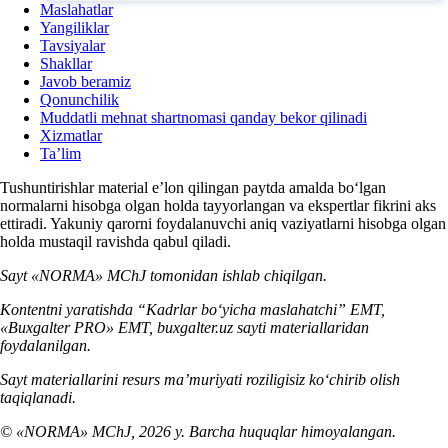
Maslahatlar
Yangiliklar
Tavsiyalar
Shakllar
Javob beramiz
Qonunchilik
Muddatli mehnat shartnomasi qanday bekor qilinadi
Xizmatlar
Ta’lim
Tushuntirishlar material e’lon qilingan paytda amalda boʻlgan
normalarni hisobga olgan holda tayyorlangan va ekspertlar fikrini aks
ettiradi. Yakuniy qarorni foydalanuvchi aniq vaziyatlarni hisobga olgan
holda mustaqil ravishda qabul qiladi.
Sayt «NORMA» MChJ tomonidan ishlab chiqilgan.
Kontentni yaratishda “Kadrlar boʻyicha maslahatchi” EMT,
«Buxgalter PRO» EMT, buxgalter.uz sayti materiallaridan
foydalanilgan.
Sayt materiallarini resurs ma’muriyati roziligisiz koʻchirib olish
taqiqlanadi.
© «NORMA» MChJ, 2026 y. Barcha huquqlar himoyalangan.