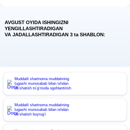
AVGUST OYIDA ISHINGIZNI
YENGILLASHTIRADIGAN
VA JADALLASHTIRADIGAN 3
ta
SHABLON:
Muddatli shartnoma muddatining
tugashi munosabati bilan ishdan
boʻshatish toʻgʻrisida ogohlantirish
Muddatli shartnoma muddatining
tugashi munosabati bilan ishdan
boʻshatish buyrugʻi