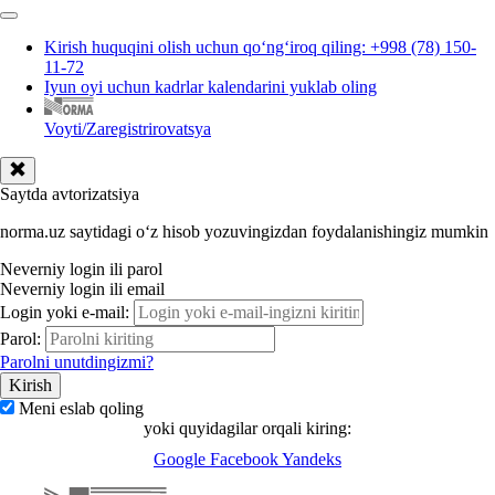
Kirish huquqini olish uchun qoʻngʻiroq qiling: +998 (78) 150-
11-72
Iyun oyi uchun kadrlar kalendarini yuklab oling
Voyti/Zaregistrirovatsya
Saytda avtorizatsiya
norma.uz saytidagi oʻz hisob yozuvingizdan foydalanishingiz mumkin
Neverniy login ili parol
Neverniy login ili email
Login yoki e-mail:
Parol:
Parolni unutdingizmi?
Meni eslab qoling
yoki quyidagilar orqali kiring:
Google
Facebook
Yandeks