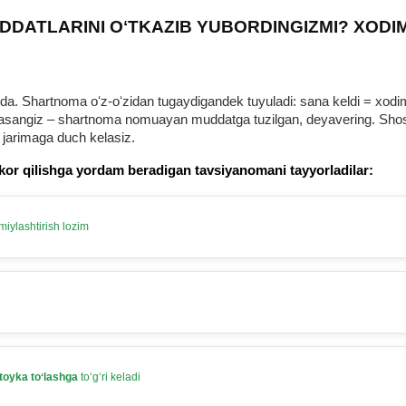
DDATLARINI OʻTKAZIB YUBORDINGIZMI? XODI
 Shartnoma oʻz-oʻzidan tugaydigandek tuyuladi: sana keldi = хodim b
urmasangiz – shartnoma nomuayan muddatga tuzilgan, deyavering. Shosh
 jarimaga duch kelasiz.
kor qilishga yordam beradigan tavsiyanomani tayyorladilar:
iylashtirish lozim
toyka toʻlashga
toʻgʻri keladi