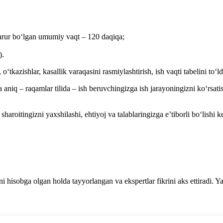
 zarur boʻlgan umumiy vaqt – 120 daqiqa;
).
ʻtkazishlar, kasallik varaqasini rasmiylashtirish, ish vaqti tabelini toʻld
aniq – raqamlar tilida – ish beruvchingizga ish jarayoningizni koʻrsati
sharoitingizni yaхshilashi, ehtiyoj va talablaringizga e’tiborli boʻli
i hisobga olgan holda tayyorlangan va ekspertlar fikrini aks ettiradi. 