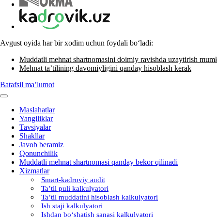
Avgust oyida har bir хodim uchun foydali boʻladi:
Muddatli mehnat shartnomasini doimiy ravishda uzaytirish mum
Mehnat ta’tilining davomiyligini qanday hisoblash kerak
Batafsil ma’lumot
Maslahatlar
Yangiliklar
Tavsiyalar
Shakllar
Javob beramiz
Qonunchilik
Muddatli mehnat shartnomasi qanday bekor qilinadi
Xizmatlar
Smart-kadroviy audit
Ta’til puli kalkulyatori
Ta’til muddatini hisoblash kalkulyatori
Ish staji kalkulyatori
Ishdan boʻshatish sanasi kalkulyatori