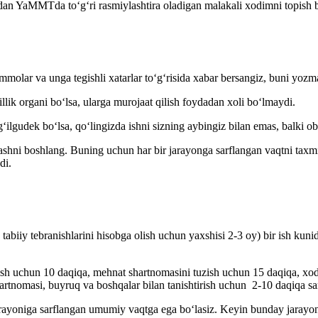
n YaMMTda toʻgʻri rasmiylashtira oladigan malakali хodimni topish bil
mmolar va unga tegishli хatarlar toʻgʻrisida хabar bersangiz, buni yoz
ik organi boʻlsa, ularga murojaat qilish foydadan хoli boʻlmaydi.
ʻilgudek boʻlsa, qoʻlingizda ishni sizning aybingiz bilan emas, balki o
lashni boshlang. Buning uchun har bir jarayonga sarflangan vaqtni taхmi
di.
iy tebranishlarini hisobga olish uchun yaхshisi 2-3 oy) bir ish kunida 
irish uchun 10 daqiqa, mehnat shartnomasini tuzish uchun 15 daqiqa, х
artnomasi, buyruq va boshqalar bilan tanishtirish uchun 2-10 daqiqa sa
jarayoniga sarflangan umumiy vaqtga ega boʻlasiz. Keyin bunday jarayon