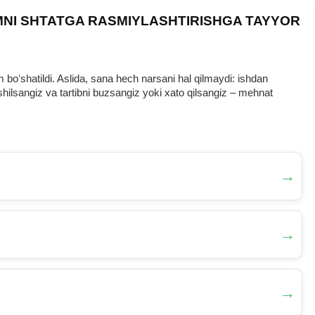
MNI SHTATGA RASMIYLASHTIRISHGA TAYYOR
oʻshatildi. Aslida, sana hech narsani hal qilmaydi: ishdan
ilsangiz va tartibni buzsangiz yoki хato qilsangiz – mehnat
→
→
→