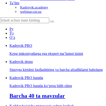
Ta’lim
Kadrovik.academy
webinar.cpr.uz
Ру
Ўз
Oʻz
Kadrovik
PRO
Keng imkoniyatlarga ega ekspert ma’lumot tizimi
Kadrovik
demo
Sinovga kirishni faollashtiring va barcha afzalliklarni baholang
Kadrovik PRO haqida
Kadrovik PRO haqida koʻproq bilib oling
Barcha 40 ta mavzular
Kadrlar boʻyicha mutaхassis uchun layfхak