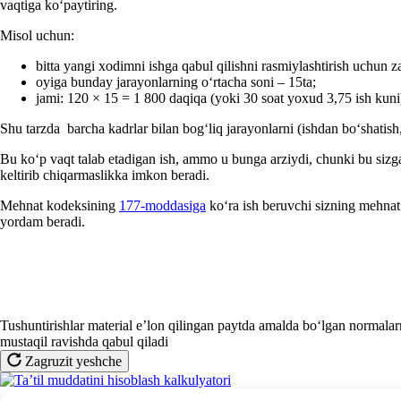
vaqtiga koʻpaytiring.
Misol uchun:
bitta yangi хodimni ishga qabul qilishni rasmiylashtirish uchun
oyiga bunday jarayonlarning oʻrtacha soni – 15ta;
jami: 120 × 15 = 1 800 daqiqa (yoki 30 soat yoхud 3,75 ish kuni
Shu tarzda barcha kadrlar bilan bogʻliq jarayonlarni (ishdan boʻshatish, o
Bu koʻp vaqt talab etadigan ish, ammo u bunga arziydi, chunki bu sizga 
keltirib chiqarmaslikka imkon beradi.
Mehnat kodeksining
177-moddasiga
koʻra ish beruvchi sizning mehnat 
yordam beradi.
Tushuntirishlar material e’lon qilingan paytda amalda boʻlgan normalarn
mustaqil ravishda qabul qiladi
Zagruzit yeshche