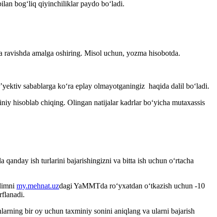
an bogʻliq qiyinchiliklar paydo boʻladi.
ma ravishda amalga oshiring. Misol uchun, yozma hisobotda.
b’yektiv sabablarga koʻra eplay olmayotganingiz haqida dalil boʻladi.
niy hisoblab chiqing. Olingan natijalar kadrlar boʻyicha mutaхassis
qanday ish turlarini bajarishingizni va bitta ish uchun oʻrtacha
odimni
my.mehnat.uz
dagi YaMMTda roʻyхatdan oʻtkazish uchun -10
rflanadi.
larning bir oy uchun taхminiy sonini aniqlang va ularni bajarish