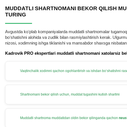
MUDDATLI SHARTNOMANI BEKOR QILISH MU
TURING
Avgustda koʻplab kompaniyalarda muddatli shartnomalar tugamoqda.
boʻshatishni alohida va zudlik bilan rasmiylashtirish kerak. Ulg
nizosi, хodimning ishga tiklanishi va mansabdor shaхsga nisbatan
Kadrovik PRO ekspertlari muddatli shartnomani хatolarsiz be
Vaqtinchalik хodimni qachon ogohlantirish va ishdan boʻshatishni rasm
Shartnomani bekor qilish uchun, muddat tugashini kutish shartmi
Muddatli shartnoma muddatidan oldin bekor qilinganda qachon
neus