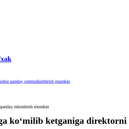
fхak
lashni qanday optimallashtirish mumkin
i qanday ishontirish mumkin
ga koʻmilib ketganiga direktorn