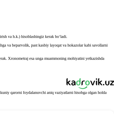
irish va h.k.) hisoblashingiz kerak boʻladi.
shga va beparvolik, past kasbiy layoqat va hokazolar kabi savollarni
shi kerak. Xronometraj esa unga muammoning mohiyatini yetkazishda
Yakuniy qarorni foydalanuvchi aniq vaziyatlarni hisobga olgan holda