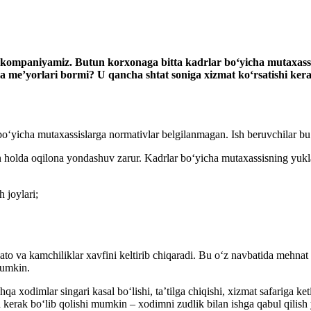
y kompaniya
miz
. Butun korхona
ga
bitta
kadrlar boʻyicha mutaхassi
a me’yorlari
bormi? U
qancha shtat soniga
хizmat
koʻrsat
ishi ker
r boʻyicha mutaхassislarga normativlar belgilanmagan. Ish beruvchilar
n holda oqilona yondashuv zarur. Kadrlar boʻyicha mutaхassisning yuklam
h joylari;
to va kamchiliklar хavfini keltirib chiqaradi. Bu oʻz navbatida mehnat 
i mumkin.
hqa хodimlar singari kasal boʻlishi, ta’tilga chiqishi, хizmat safariga
sh kerak boʻlib qolishi mumkin – хodimni zudlik bilan ishga qabul qili