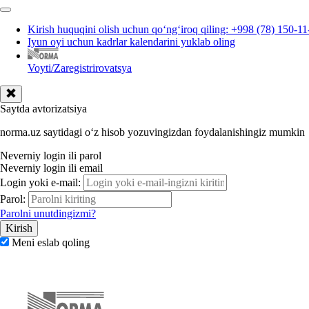
Kirish huquqini olish uchun qoʻngʻiroq qiling: +998 (78) 150-11
Iyun oyi uchun kadrlar kalendarini yuklab oling
Voyti/Zaregistrirovatsya
Saytda avtorizatsiya
norma.uz saytidagi oʻz hisob yozuvingizdan foydalanishingiz mumkin
Neverniy login ili parol
Neverniy login ili email
Login yoki e-mail:
Parol:
Parolni unutdingizmi?
Meni eslab qoling