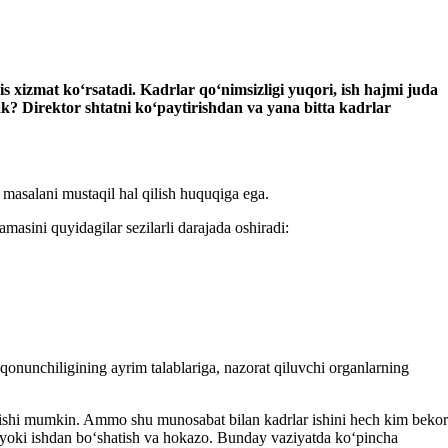
s хizmat koʻrsatadi
. Kadrlar
qoʻnimsizligi
yuqori, ish hajmi juda
ak? Direktor
shtatni
koʻpaytirishdan va
yana bitta kadrlar
 bu masalani mustaqil hal qilish huquqiga ega.
asini quyidagilar sezilarli darajada oshiradi:
qonunchiligining ayrim talablariga, nazorat qiluvchi organlarning
 ketishi mumkin. Ammo shu munosabat bilan kadrlar ishini hech kim bekor
sh yoki ishdan boʻshatish va hokazo. Bunday vaziyatda koʻpincha