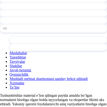
Maslahatlar
Yangiliklar
Tavsiyalar
Shakllar
Javob beramiz
Qonunchilik
Muddatli mehnat shartnomasi qanday bekor qilinadi
Xizmatlar
Ta’lim
Tushuntirishlar material e’lon qilingan paytda amalda boʻlgan
normalarni hisobga olgan holda tayyorlangan va ekspertlar fikrini aks
ettiradi. Yakuniy qarorni foydalanuvchi aniq vaziyatlarni hisobga olgan