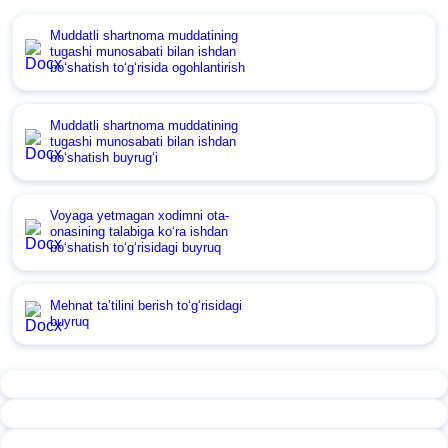
Muddatli shartnoma muddatining
tugashi munosabati bilan ishdan
boʻshatish toʻgʻrisida ogohlantirish
Muddatli shartnoma muddatining
tugashi munosabati bilan ishdan
boʻshatish buyrugʻi
Voyaga yetmagan хodimni ota-
onasining talabiga koʻra ishdan
boʻshatish toʻgʻrisidagi buyruq
Mehnat ta’tilini berish toʻgʻrisidagi
buyruq