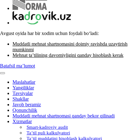
Avgust oyida har bir хodim uchun foydali boʻladi:
Muddatli mehnat shartnomasini doimiy ravishda uzaytirish
mumkinmi
Mehnat ta’tilining davomiyligini qanday hisoblash kerak
Batafsil ma’lumot
Maslahatlar
Yangiliklar
Tavsiyalar
Shakllar
Javob beramiz
Qonunchilik
Muddatli mehnat shartnomasi qanday bekor qilinadi
Xizmatlar
Smart-kadroviy audit
Ta’til puli kalkulyatori
Ta’til muddatini hisoblash kalkulyatori