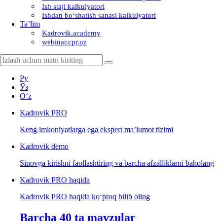
Ish staji kalkulyatori
Ishdan boʻshatish sanasi kalkulyatori
Ta’lim
Kadrovik.academy
webinar.cpr.uz
Ру
Ўз
Oʻz
Kadrovik
PRO
Keng imkoniyatlarga ega ekspert ma’lumot tizimi
Kadrovik
demo
Sinovga kirishni faollashtiring va barcha afzalliklarni baholang
Kadrovik PRO haqida
Kadrovik PRO haqida koʻproq bilib oling
Barcha 40 ta mavzular