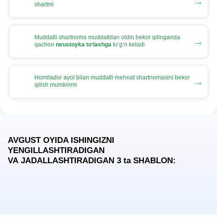
→
shartmi
Muddatli shartnoma muddatidan oldin bekor qilinganda
→
qachon
neustoyka toʻlashga
toʻgʻri keladi
Homilador ayol bilan muddatli mehnat shartnomasini bekor
→
qilish mumkinmi
AVGUST OYIDA ISHINGIZNI
YENGILLASHTIRADIGAN
VA JADALLASHTIRADIGAN 3
ta
SHABLON: