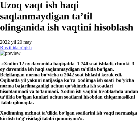
Uzoq vaqt ish haqi
saqlanmaydigan ta’til
olinganida ish vaqtini hisoblash
2022 yil 20 may
Rus tilida oʻqish
«
Xodim 12 oy davomida haqiqatda 1 740 soat ishladi, chunki 3
oy davomida ish haqi saqlanmaydigan ta’tilda boʻlgan.
Belgilangan norma boʻyicha u 2042 soat ishlashi kerak edi.
Oqibatda yil yakuni natijasiga koʻra хodimga ish soati boʻyicha
norma bajarilmaganligi uchun qoʻshimcha ish soatlari
hisoblanmadi va toʻlanmadi. Xodim ish vaqtini hisoblashda undan
ta’tilda boʻlgan kunlari uchun soatlarni hisobdan chiqarmaslikni
talab qilmoqda.
Xodimning mehnat ta’tilida boʻlgan soatlarini ish vaqti normasiga
kiritish toʻgʻrisidagi talabi qonuniymi?
»
.