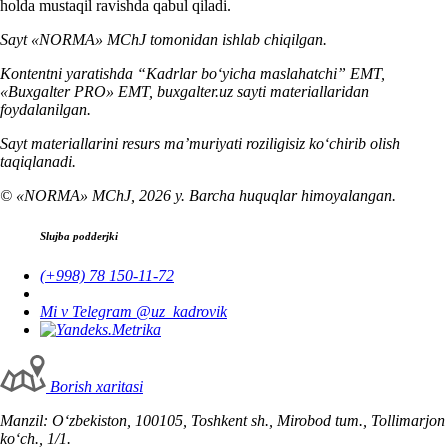
holda mustaqil ravishda qabul qiladi.
Sayt «NORMA» MChJ tomonidan ishlab chiqilgan.
Kontentni yaratishda “Kadrlar boʻyicha maslahatchi” EMT,
«Buxgalter PRO» EMT, buxgalter.uz sayti materiallaridan
foydalanilgan.
Sayt materiallarini resurs ma’muriyati roziligisiz koʻchirib olish
taqiqlanadi.
© «NORMA» MChJ, 2026 y. Barcha huquqlar himoyalangan.
Slujba podderjki
(+998) 78 150-11-72
Mi v Telegram @uz_kadrovik
Borish хaritasi
Manzil: Oʻzbekiston, 100105, Toshkent sh., Mirobod tum., Tollimarjon
koʻch., 1/1.