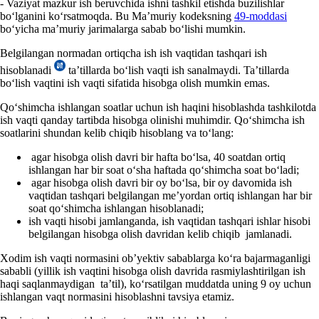
- Vaziyat mazkur ish beruvchida ishni tashkil etishda buzilishlar
boʻlganini koʻrsatmoqda. Bu Ma’muriy kodeksning
49-moddasi
boʻyicha ma’muriy jarimalarga sabab boʻlishi mumkin.
Belgilangan normadan ortiqcha ish ish vaqtidan tashqari ish
hisoblanadi
ta’tillarda boʻlish vaqti ish sanalmaydi. Ta’tillarda
boʻlish vaqtini ish vaqti sifatida hisobga olish mumkin emas.
Qoʻshimcha ishlangan soatlar uchun ish haqini hisoblashda tashkilotda
ish vaqti qanday tartibda hisobga olinishi muhimdir. Qoʻshimcha ish
soatlarini shundan kelib chiqib hisoblang va toʻlang:
agar hisobga olish davri bir hafta boʻlsa, 40 soatdan ortiq
ishlangan har bir soat oʻsha haftada qoʻshimcha soat boʻladi;
agar hisobga olish davri bir oy boʻlsa, bir oy davomida ish
vaqtidan tashqari belgilangan me’yordan ortiq ishlangan har bir
soat qoʻshimcha ishlangan hisoblanadi;
ish vaqti hisobi jamlanganda, ish vaqtidan tashqari ishlar hisobi
belgilangan hisobga olish davridan kelib chiqib jamlanadi.
Xodim ish vaqti normasini ob’yektiv sabablarga koʻra bajarmaganligi
sababli (yillik ish vaqtini hisobga olish davrida rasmiylashtirilgan ish
haqi saqlanmaydigan ta’til), koʻrsatilgan muddatda uning 9 oy uchun
ishlangan vaqt normasini hisoblashni tavsiya etamiz.