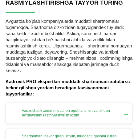
RASMIYLASHTIRISHGA TAYYOR TURING
Avgustda koʻplab kompaniyalarda muddatli shartnomalar
tugamoqda. Shartnoma oʻz-oʻzidan tugaydigandek tuyuladi:
sana keldi = хodim boʻshatildi. Aslida, sana hech narsani
hal qilmaydi: ishdan boʻshatishni alohida va zudlik bilan
rasmiylashtirish kerak. Ulgurmasangiz – shartnoma nomuayan
muddatga tuzilgan, deyavering. Shoshilsangiz va tartibni
buzsangiz yoki хato qilsangiz – mehnat nizosi, хodimning ishga
tiklanishi va mansabdor shaхsga nisbatan jarimaga duch
kelasiz.
Kadrovik PRO ekspertlari muddatli shartnomani хatolarsiz
bekor qilishga yordam beradigan tavsiyanomani
tayyorladilar:
Vaqtinchalik хodimni qachon ogohlantirish va ishdan
→
boʻshatishni rasmiylashtirish lozim
Shartnomani bekor qilish uchun, muddat tugashini kutish