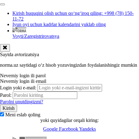
Kirish huquqini olish uchun qoʻngʻiroq qiling: +998 (78) 150-
11-72
Iyun oyi uchun kadrlar kalendarini yuklab oling
Voyti/Zaregistrirovatsya
Saytda avtorizatsiya
norma.uz saytidagi oʻz hisob yozuvingizdan foydalanishingiz mumkin
Neverniy login ili parol
Neverniy login ili email
Login yoki e-mail:
Parol:
Parolni unutdingizmi?
Meni eslab qoling
yoki quyidagilar orqali kiring:
Google
Facebook
Yandeks