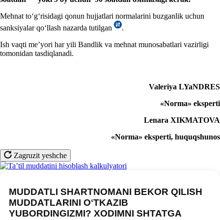
Mehnat toʻgʻrisidagi qonun hujjatlari normalarini buzganlik uchun
sanksiyalar qoʻllash nazarda tutilgan
.
Ish vaqti me’yori har yili Bandlik va mehnat munosabatlari vazirligi
tomonidan tasdiqlanadi.
Valeriya LYaNDRES
«Norm
a
»
ekspert
i
Lenara XIKMATOVA
«Norma» eksperti, huquqshunos
Zagruzit yeshche
MUDDATLI SHARTNOMANI BEKOR QILISH
MUDDATLARINI OʻTKAZIB
YUBORDINGIZMI? XODIMNI SHTATGA