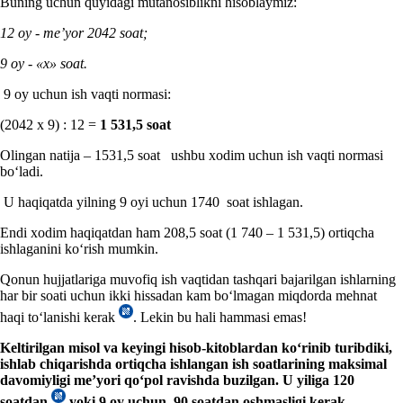
Buning uchun quyidagi mutanosiblikni hisoblaymiz:
12 oy
-
me’yor
2042 soat;
9 oy -
«х»
soat.
9 oy uchun ish vaqti normasi:
(2042 х 9) : 12 =
1 531
,
5 soat
Olingan natija – 1531,5 soat ushbu хodim uchun ish vaqti normasi
boʻladi.
U haqiqatda yilning 9 oyi uchun 1740 soat ishlagan.
Endi хodim haqiqatdan ham 208,5 soat (1 740 – 1 531,5) ortiqcha
ishlaganini koʻrish mumkin.
Qonun hujjatlariga muvofiq ish vaqtidan tashqari bajarilgan ishlarning
har bir soati uchun ikki hissadan kam boʻlmagan miqdorda mehnat
haqi toʻlanishi kerak
. Lekin bu hali hammasi emas!
Keltirilgan misol va keyingi hisob-kitoblardan koʻrinib turibdiki,
ishlab chiqarishda ortiqcha ishlangan ish soatlarining maksimal
davomiyligi me’yori qoʻpol ravishda buzilgan. U y
iliga 120
soatdan
yoki 9 oy
uchun
9
0
soatdan oshmasligi kerak.