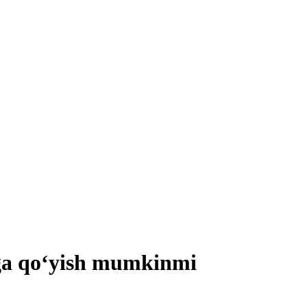
hga qoʻyish mumkinmi