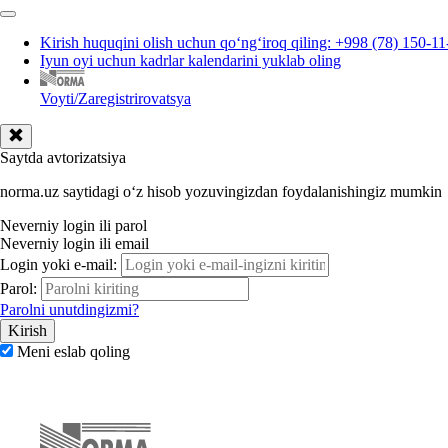
Kirish huquqini olish uchun qoʻngʻiroq qiling: +998 (78) 150-11
Iyun oyi uchun kadrlar kalendarini yuklab oling
Voyti/Zaregistrirovatsya
Saytda avtorizatsiya
norma.uz saytidagi oʻz hisob yozuvingizdan foydalanishingiz mumkin
Neverniy login ili parol
Neverniy login ili email
Login yoki e-mail:
Parol:
Parolni unutdingizmi?
Meni eslab qoling