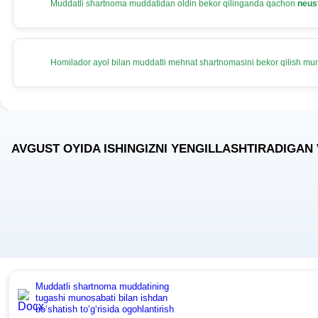
Muddatli shartnoma muddatidan oldin bekor qilinganda qachon
neus
Homilador ayol bilan muddatli mehnat shartnomasini bekor qilish m
AVGUST OYIDA ISHINGIZNI YENGILLASHTIRADIGAN
Muddatli shartnoma muddatining
tugashi munosabati bilan ishdan
boʻshatish toʻgʻrisida ogohlantirish