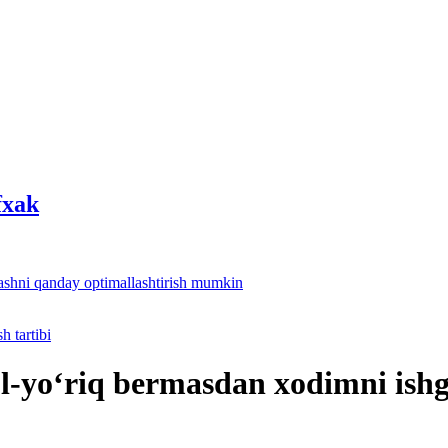
fхak
lashni qanday optimallashtirish mumkin
h tartibi
ʻl-yoʻriq bermasdan хodimni is