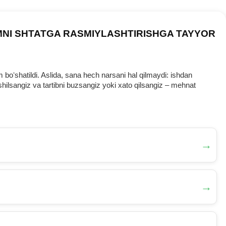
MNI SHTATGA RASMIYLASHTIRISHGA TAYYOR
oʻshatildi. Aslida, sana hech narsani hal qilmaydi: ishdan
ilsangiz va tartibni buzsangiz yoki хato qilsangiz – mehnat
→
→