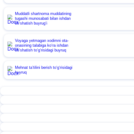
Muddatli shartnoma muddatining
tugashi munosabati bilan ishdan
boʻshatish buyrugʻi
Voyaga yetmagan хodimni ota-
onasining talabiga koʻra ishdan
boʻshatish toʻgʻrisidagi buyruq
Mehnat ta’tilini berish toʻgʻrisidagi
buyruq