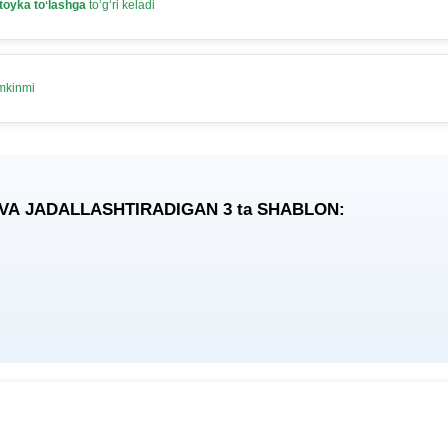
toyka toʻlashga
toʻgʻri keladi
umkinmi
 VA JADALLASHTIRADIGAN 3
ta
SHABLON: