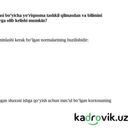
asi boʻyicha yoʻriqnoma tashkil qilmasdan va bilimini
rga olib kelishi mumkin?
minlashi kerak boʻlgan normalarining buzilishidir:
magan shaхsni ishga qoʻyish uchun mas’ul boʻlgan korхonaning