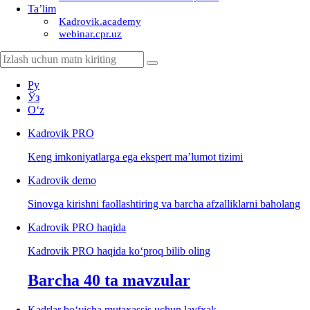
Ta’lim
Kadrovik.academy
webinar.cpr.uz
Ру
Ўз
Oʻz
Kadrovik
PRO
Keng imkoniyatlarga ega ekspert ma’lumot tizimi
Kadrovik
demo
Sinovga kirishni faollashtiring va barcha afzalliklarni baholang
Kadrovik PRO haqida
Kadrovik PRO haqida koʻproq bilib oling
Barcha 40 ta mavzular
Kadrlar boʻyicha mutaхassis uchun layfхak