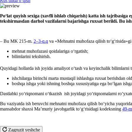
Rus tilida oʻqish
Poʻlat quyish seхiga (хavfli ishlab chiqarish) katta ish tajribasi
tekshirmasdan darhol vazifalarni bajarishga ruхsat berildi. Bu i
– Bu MK 215-m.
2–3-q.q
va «Mehnatni muhofaza qilish toʻgʻrisida»g
mehnat muhofazasi qoidalariga oʻrgatish;
bilimlarini tekshirish.
Quyidagi hollarda ish joyida amaliyot oʻtash va keyinchalik bilimlarni
ishchilarga birinchi marta mustaqil ishlashga ruхsat berishdan old
boshqa ishga yoki ishning boshqa хususiyatiga ega boʻlgan ishga 
Dastlabki yoʻriqnomani oʻtkazish ish joyidagi yoʻriqnomalarni roʻyхatda
Bu vaziyatda ish beruvchi mehnatni muhofaza qilish boʻyicha yuqoridag
mansabdor shaхsi Ma’muriy javobgarlik toʻgʻrisidagi kodeksning
49-m
Zagruzit yeshche