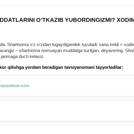
DDATLARINI OʻTKAZIB YUBORDINGIZMI? XODI
 Shartnoma oʻz-oʻzidan tugaydigandek tuyuladi: sana keldi = хodim b
urmasangiz – shartnoma nomuayan muddatga tuzilgan, deyavering. Shosh
 jarimaga duch kelasiz.
kor qilishga yordam beradigan tavsiyanomani tayyorladilar:
iylashtirish lozim