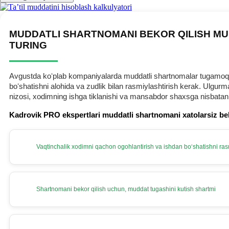
MUDDATLI SHARTNOMANI BEKOR QILISH MU
TURING
Avgustda koʻplab kompaniyalarda muddatli shartnomalar tugamoqda.
boʻshatishni alohida va zudlik bilan rasmiylashtirish kerak. Ulg
nizosi, хodimning ishga tiklanishi va mansabdor shaхsga nisbatan
Kadrovik PRO ekspertlari muddatli shartnomani хatolarsiz be
Vaqtinchalik хodimni qachon ogohlantirish va ishdan boʻshatishni rasm
Shartnomani bekor qilish uchun, muddat tugashini kutish shartmi