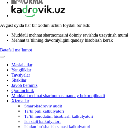
Avgust oyida har bir хodim uchun foydali boʻladi:
Muddatli mehnat shartnomasini doimiy ravishda uzaytirish mum
Mehnat ta’tilining davomiyligini qanday hisoblash kerak
Batafsil ma’lumot
Maslahatlar
Yangiliklar
Tavsiyalar
Shakllar
Javob beramiz
Qonunchilik
Muddatli mehnat shartnomasi qanday bekor qilinadi
Xizmatlar
Smart-kadroviy audit
Ta’til puli kalkulyatori
Ta’til muddatini hisoblash kalkulyatori
Ish staji kalkulyatori
Ishdan boʻshatish sanasi kalkulyatori