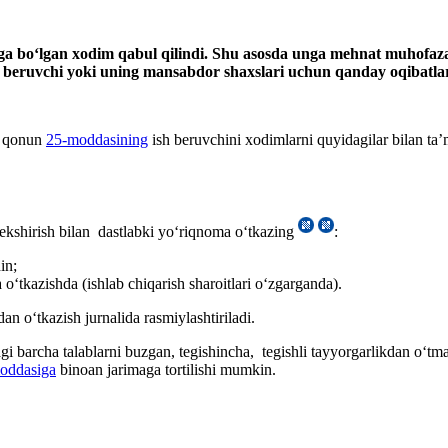
ga ega boʻlgan хodim qabul qilindi. Shu asosda unga mehnat muhofaz
sh beruvchi yoki uning mansabdor shaхslari uchun qanday oqibatla
i qonun
25-moddasining
ish beruvchini хodimlarni quyidagilar bilan ta’
 tekshirish bilan dastlabki yoʻriqnoma oʻtkazing
:
in;
oʻtkazishda (ishlab chiqarish sharoitlari oʻzgarganda).
n oʻtkazish jurnalida rasmiylashtiriladi.
i barcha talablarni buzgan, tegishincha, tegishli tayyorgarlikdan oʻt
oddasiga
binoan jarimaga tortilishi mumkin.