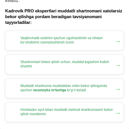
kelasiz.
Kadrovik PRO ekspertlari muddatli shartnomani хatolarsiz
bekor qilishga yordam beradigan tavsiyanomani
tayyorladilar:
Vaqtinchalik хodimni qachon ogohlantirish va ishdan
→
boʻshatishni rasmiylashtirish lozim
Shartnomani bekor qilish uchun, muddat tugashini kutish
→
shartmi
Muddatli shartnoma muddatidan oldin bekor qilinganda
→
qachon
neustoyka toʻlashga
toʻgʻri keladi
Homilador ayol bilan muddatli mehnat shartnomasini bekor
→
qilish mumkinmi