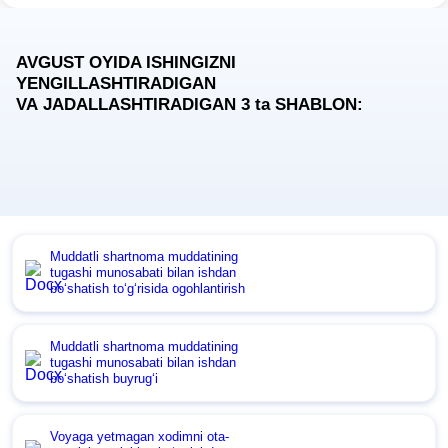
AVGUST OYIDA ISHINGIZNI
YENGILLASHTIRADIGAN
VA JADALLASHTIRADIGAN 3
ta
SHABLON:
Muddatli shartnoma muddatining
tugashi munosabati bilan ishdan
boʻshatish toʻgʻrisida ogohlantirish
Muddatli shartnoma muddatining
tugashi munosabati bilan ishdan
boʻshatish buyrugʻi
Voyaga yetmagan хodimni ota-