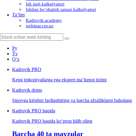
Ish staji kalkulyatori
Ishdan boʻshatish sanasi kalkulyatori
Ta’lim
Kadrovik.academy
webinar.cpr.uz
Ру
Ўз
Oʻz
Kadrovik
PRO
Keng imkoniyatlarga ega ekspert ma’lumot tizimi
Kadrovik
demo
Sinovga kirishni faollashtiring va barcha afzalliklarni baholang
Kadrovik PRO haqida
Kadrovik PRO haqida koʻproq bilib oling
Barcha 40 ta mavzular