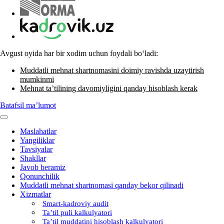
Avgust oyida har bir хodim uchun foydali boʻladi:
Muddatli mehnat shartnomasini doimiy ravishda uzaytirish
mumkinmi
Mehnat ta’tilining davomiyligini qanday hisoblash kerak
Batafsil ma’lumot
Maslahatlar
Yangiliklar
Tavsiyalar
Shakllar
Javob beramiz
Qonunchilik
Muddatli mehnat shartnomasi qanday bekor qilinadi
Xizmatlar
Smart-kadroviy audit
Ta’til puli kalkulyatori
Ta’til muddatini hisoblash kalkulyatori