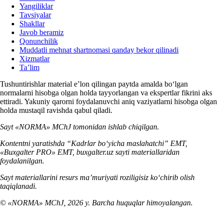
Yangiliklar
Tavsiyalar
Shakllar
Javob beramiz
Qonunchilik
Muddatli mehnat shartnomasi qanday bekor qilinadi
Xizmatlar
Ta’lim
Tushuntirishlar material e’lon qilingan paytda amalda boʻlgan
normalarni hisobga olgan holda tayyorlangan va ekspertlar fikrini aks
ettiradi. Yakuniy qarorni foydalanuvchi aniq vaziyatlarni hisobga olgan
holda mustaqil ravishda qabul qiladi.
Sayt «NORMA» MChJ tomonidan ishlab chiqilgan.
Kontentni yaratishda “Kadrlar boʻyicha maslahatchi” EMT,
«Buxgalter PRO» EMT, buxgalter.uz sayti materiallaridan
foydalanilgan.
Sayt materiallarini resurs ma’muriyati roziligisiz koʻchirib olish
taqiqlanadi.
© «NORMA» MChJ, 2026 y. Barcha huquqlar himoyalangan.