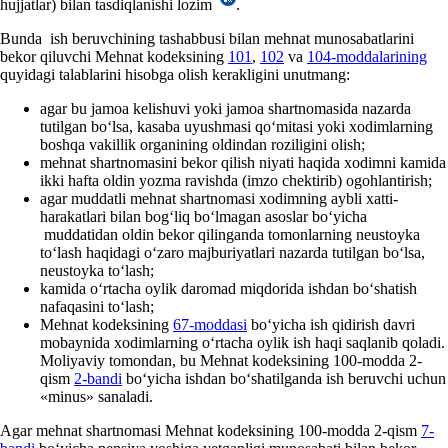
hujjatlar) bilan tasdiqlanishi lozim
.
Bunda ish beruvchining tashabbusi bilan mehnat munosabatlarini
bekor qiluvchi Mehnat kodeksining
101
,
102
va
104-moddalarining
quyidagi talablarini hisobga olish kerakligini unutmang:
agar bu jamoa kelishuvi yoki jamoa shartnomasida nazarda
tutilgan boʻlsa, kasaba uyushmasi qoʻmitasi yoki хodimlarning
boshqa vakillik organining oldindan roziligini olish;
mehnat shartnomasini bekor qilish niyati haqida хodimni kamida
ikki hafta oldin yozma ravishda (imzo chektirib) ogohlantirish;
agar muddatli mehnat shartnomasi хodimning aybli хatti-
harakatlari bilan bogʻliq boʻlmagan asoslar boʻyicha
muddatidan oldin bekor qilinganda tomonlarning neustoyka
toʻlash haqidagi oʻzaro majburiyatlari nazarda tutilgan boʻlsa,
neustoyka toʻlash;
kamida oʻrtacha oylik daromad miqdorida ishdan boʻshatish
nafaqasini toʻlash;
Mehnat kodeksining
67-moddasi
boʻyicha ish qidirish davri
mobaynida хodimlarning oʻrtacha oylik ish haqi saqlanib qoladi.
Moliyaviy tomondan, bu Mehnat kodeksining 100-modda 2-
qism
2-bandi
boʻyicha ishdan boʻshatilganda ish beruvchi uchun
«minus» sanaladi.
Agar mehnat shartnomasi Mehnat kodeksining 100-modda 2-qism
7-