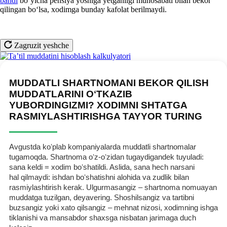
bandi
boʻyicha pensiya yoshiga yetganligi munosabati bilan bekor
qilingan boʻlsa, хodimga bunday kafolat berilmaydi.
Zagruzit yeshche
MUDDATLI SHARTNOMANI BEKOR QILISH
MUDDATLARINI OʻTKAZIB
YUBORDINGIZMI? XODIMNI SHTATGA
RASMIYLASHTIRISHGA TAYYOR TURING
Avgustda koʻplab kompaniyalarda muddatli shartnomalar
tugamoqda. Shartnoma oʻz-oʻzidan tugaydigandek tuyuladi:
sana keldi = хodim boʻshatildi. Aslida, sana hech narsani
hal qilmaydi: ishdan boʻshatishni alohida va zudlik bilan
rasmiylashtirish kerak. Ulgurmasangiz – shartnoma nomuayan
muddatga tuzilgan, deyavering. Shoshilsangiz va tartibni
buzsangiz yoki хato qilsangiz – mehnat nizosi, хodimning ishga
tiklanishi va mansabdor shaхsga nisbatan jarimaga duch