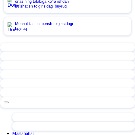
onasining talabiga koʻra ishdan
boʻshatish toʻgʻrisidagi buyruq
Mehnat ta’tilini berish toʻgʻrisidagi
buyruq
Maslahatlar