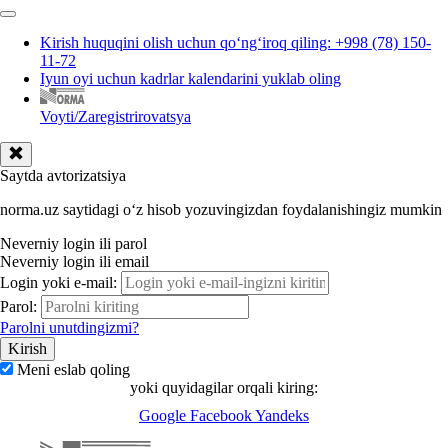
Kirish huquqini olish uchun qoʻngʻiroq qiling: +998 (78) 150-
11-72
Iyun oyi uchun kadrlar kalendarini yuklab oling
Voyti/Zaregistrirovatsya
Saytda avtorizatsiya
norma.uz saytidagi oʻz hisob yozuvingizdan foydalanishingiz mumkin
Neverniy login ili parol
Neverniy login ili email
Login yoki e-mail:
Parol:
Parolni unutdingizmi?
Meni eslab qoling
yoki quyidagilar orqali kiring:
Google
Facebook
Yandeks