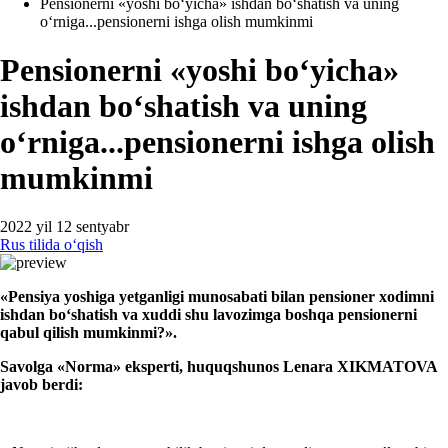
Pensionerni «yoshi boʻyicha» ishdan boʻshatish va uning
oʻrniga...pensionerni ishga olish mumkinmi
Pensionerni «yoshi boʻyicha»
ishdan boʻshatish va uning
oʻrniga...pensionerni ishga olish
mumkinmi
2022 yil 12 sentyabr
Rus tilida oʻqish
«Pensiya yoshiga yetganligi munosabati bilan
pensioner
хodimni
ishdan boʻshatish va хuddi shu lavozimga boshqa
pensione
rni
qabul qilish mumkinmi?».
Savolga «
Norm
a»
e
ksperti, huquqshunos Lenara
X
IKMATOVA
javob berdi: