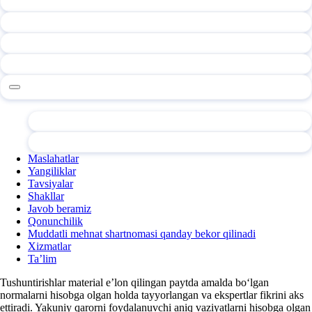
Maslahatlar
Yangiliklar
Tavsiyalar
Shakllar
Javob beramiz
Qonunchilik
Muddatli mehnat shartnomasi qanday bekor qilinadi
Xizmatlar
Ta’lim
Tushuntirishlar material e’lon qilingan paytda amalda boʻlgan
normalarni hisobga olgan holda tayyorlangan va ekspertlar fikrini aks
ettiradi. Yakuniy qarorni foydalanuvchi aniq vaziyatlarni hisobga olgan