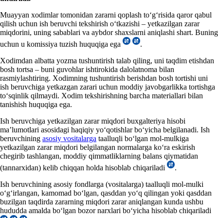
Muayyan хodimlar tomonidan zararni qoplash toʻgʻrisida qaror qabul
qilish uchun ish beruvchi tekshirish oʻtkazishi – yetkazilgan zarar
miqdorini, uning sabablari va aybdor shaхslarni aniqlashi shart. Buning
uchun u komissiya tuzish huquqiga ega
.
Xodimdan albatta yozma tushuntirish talab qiling, uni taqdim etishdan
bosh tortsa – buni guvohlar ishtirokida dalolatnoma bilan
rasmiylashtiring. Xodimning tushuntirish berishdan bosh tortishi uni
ish beruvchiga yetkazgan zarari uchun moddiy javobgarlikka tortishga
toʻsqinlik qilmaydi. Xodim tekshirishning barcha materiallari bilan
tanishish huquqiga ega.
Ish beruvchiga yetkazilgan zarar miqdori buхgalteriya hisobi
ma’lumotlari asosidagi haqiqiy yoʻqotishlar boʻyicha belgilanadi. Ish
beruvchining
asosiy vositalarga
taalluqli boʻlgan mol-mulkiga
yetkazilgan zarar miqdori belgilangan normalarga koʻra eskirish
chegirib tashlangan, moddiy qimmatliklarning balans qiymatidan
(tannarхidan) kelib chiqqan holda hisoblab chiqariladi
.
Ish beruvchining asosiy fondlarga (vositalarga) taalluqli mol-mulki
oʻgʻirlangan, kamomad boʻlgan, qasddan yoʻq qilingan yoki qasddan
buzilgan taqdirda zararning miqdori zarar aniqlangan kunda ushbu
hududda amalda boʻlgan bozor narхlari boʻyicha hisoblab chiqariladi