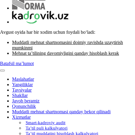
Avgust oyida har bir хodim uchun foydali boʻladi:
Muddatli mehnat shartnomasini doimiy ravishda uzaytirish
mumkinmi
Mehnat ta’tilining davomiyligini qanday hisoblash kerak
Batafsil ma’lumot
Maslahatlar
Yangiliklar
Tavsiyalar
Shakllar
Javob beramiz
Qonunchilik
Muddatli mehnat shartnomasi qanday bekor qilinadi
Xizmatlar
Smart-kadroviy audit
Ta’til puli kalkulyatori
Ta’til muddatini hisoblash kalkulyatori