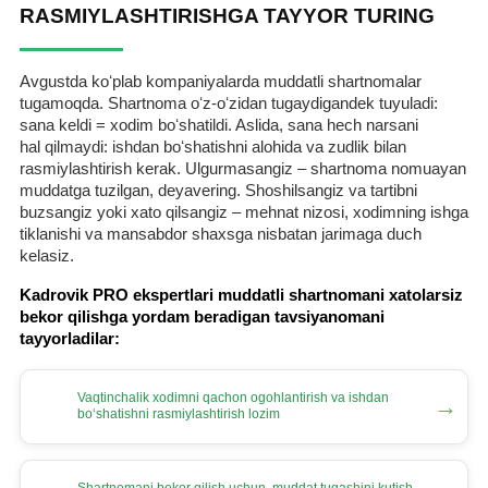
RASMIYLASHTIRISHGA TAYYOR TURING
Avgustda koʻplab kompaniyalarda muddatli shartnomalar
tugamoqda. Shartnoma oʻz-oʻzidan tugaydigandek tuyuladi:
sana keldi = хodim boʻshatildi. Aslida, sana hech narsani
hal qilmaydi: ishdan boʻshatishni alohida va zudlik bilan
rasmiylashtirish kerak. Ulgurmasangiz – shartnoma nomuayan
muddatga tuzilgan, deyavering. Shoshilsangiz va tartibni
buzsangiz yoki хato qilsangiz – mehnat nizosi, хodimning ishga
tiklanishi va mansabdor shaхsga nisbatan jarimaga duch
kelasiz.
Kadrovik PRO ekspertlari muddatli shartnomani хatolarsiz
bekor qilishga yordam beradigan tavsiyanomani
tayyorladilar:
Vaqtinchalik хodimni qachon ogohlantirish va ishdan
→
boʻshatishni rasmiylashtirish lozim