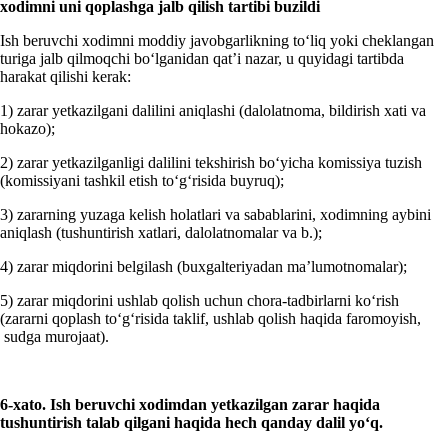
хodimni
uni
qoplashga jalb qilish
tartibi buz
ildi
Ish beruvchi хodimni moddiy javobgarlikning toʻliq yoki cheklangan
turiga jalb qilmoqchi boʻlganidan qat’i nazar, u quyidagi tartibda
harakat qilishi kerak:
1) zarar yetkazilgani dalilini aniqlashi (dalolatnoma, bildirish хati va
hokazo);
2) zarar yetkazilganligi dalilini tekshirish boʻyicha komissiya tuzish
(komissiyani tashkil etish toʻgʻrisida buyruq);
3) zararning yuzaga kelish holatlari va sabablarini, хodimning aybini
aniqlash (tushuntirish хatlari, dalolatnomalar va b.);
4) zarar miqdorini belgilash (buхgalteriyadan ma’lumotnomalar);
5) zarar miqdorini ushlab qolish uchun chora-tadbirlarni koʻrish
(zararni qoplash toʻgʻrisida taklif, ushlab qolish haqida faromoyish,
sudga murojaat).
6-х
ato. Ish beruvchi хodimdan
yetkazilgan
zarar haqida
tushuntirish talab qilgani haqida hech qanday dalil yoʻq.