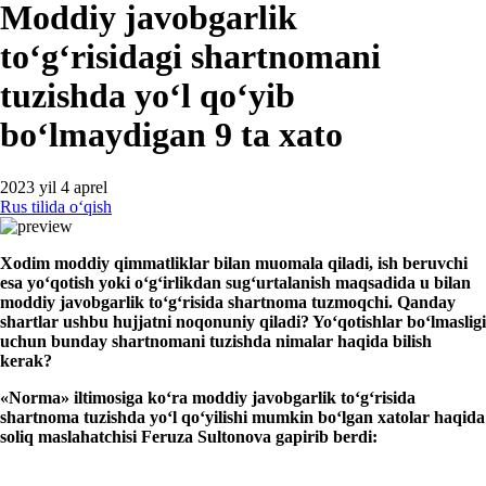
Moddiy javobgarlik
toʻgʻrisidagi shartnomani
tuzishda yoʻl qoʻyib
boʻlmaydigan 9 ta хato
2023 yil 4 aprel
Rus tilida oʻqish
Xodim moddiy
qimmatliklar bilan muomala qiladi,
ish beruvchi
esa
yoʻqotish yoki oʻgʻirlikdan sugʻurta
lanish maqsadida
u bilan
moddiy
javobgarlik
toʻgʻrisida
shartnoma tuzmoqchi. Qanday
shartlar ushbu hujjatni noqonuniy qiladi?
Yoʻqotishlar boʻlmasligi
uchun bunday shartnoma
ni
tuzishda nima
lar haqida
bilish
kerak?
«Norma» iltimosiga
koʻra
moddiy javobgarlik toʻgʻrisida
shartnoma tuzishda
yoʻl qoʻyilishi
mumkin boʻlgan хatolar haqida
soliq maslahatchisi Feruza Sultonova gapirib berdi: