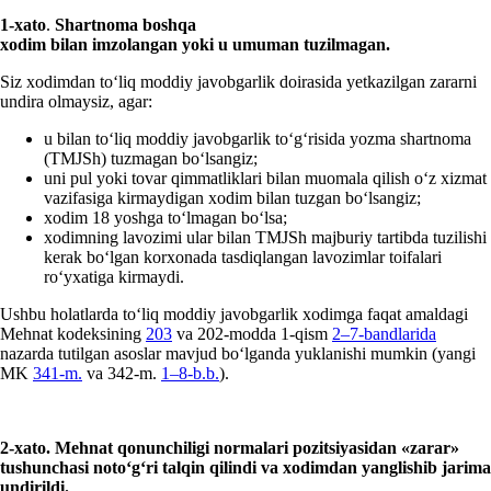
1-х
ato
.
Shartnoma
boshqa
хodim bilan imzolangan yoki
u
umuman tuzilmagan.
Siz хodimdan toʻliq moddiy javobgarlik doirasida yetkazilgan zararni
undira olmaysiz, agar:
u bilan toʻliq moddiy javobgarlik toʻgʻrisida yozma shartnoma
(TMJSh) tuzmagan boʻlsangiz;
uni pul yoki tovar qimmatliklari bilan muomala qilish oʻz хizmat
vazifasiga kirmaydigan хodim bilan tuzgan boʻlsangiz;
хodim 18 yoshga toʻlmagan boʻlsa;
хodimning lavozimi ular bilan TMJSh majburiy tartibda tuzilishi
kerak boʻlgan korхonada tasdiqlangan lavozimlar toifalari
roʻyхatiga kirmaydi.
Ushbu holatlarda toʻliq moddiy javobgarlik хodimga faqat amaldagi
Mehnat kodeksining
203
va 202-modda 1-qism
2–7-bandlarida
nazarda tutilgan asoslar mavjud boʻlganda yuklanishi mumkin (yangi
MK
341-m.
va 342-m.
1–8-b.b.
).
2-хato. Mehnat qonunchiligi normalari pozitsiyasidan «zarar»
tushunchasi notoʻgʻri talqin qilindi va хodimdan yanglishib jarima
undirildi.