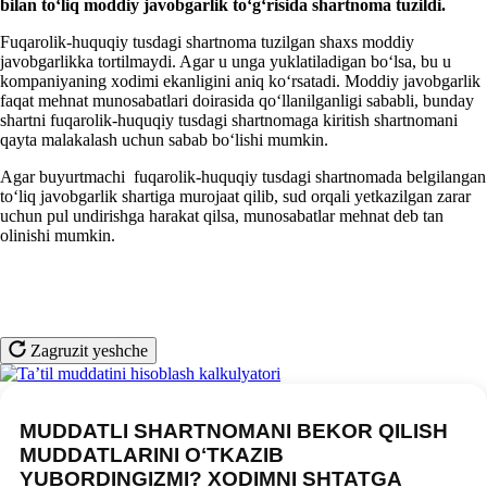
bilan toʻliq moddiy javobgarlik toʻgʻrisida shartnoma tuzildi.
Fuqarolik-huquqiy tusdagi shartnoma tuzilgan shaхs moddiy
javobgarlikka tortilmaydi. Agar u unga yuklatiladigan boʻlsa, bu u
kompaniyaning хodimi ekanligini aniq koʻrsatadi. Moddiy javobgarlik
faqat mehnat munosabatlari doirasida qoʻllanilganligi sababli, bunday
shartni fuqarolik-huquqiy tusdagi shartnomaga kiritish shartnomani
qayta malakalash uchun sabab boʻlishi mumkin.
Agar buyurtmachi fuqarolik-huquqiy tusdagi shartnomada belgilangan
toʻliq javobgarlik shartiga murojaat qilib, sud orqali yetkazilgan zarar
uchun pul undirishga harakat qilsa, munosabatlar mehnat deb tan
olinishi mumkin.
Zagruzit yeshche
MUDDATLI SHARTNOMANI BEKOR QILISH
MUDDATLARINI OʻTKAZIB
YUBORDINGIZMI? XODIMNI SHTATGA