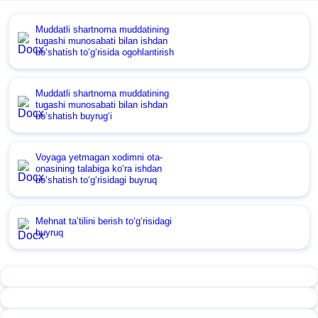
Muddatli shartnoma muddatining
tugashi munosabati bilan ishdan
boʻshatish toʻgʻrisida ogohlantirish
Muddatli shartnoma muddatining
tugashi munosabati bilan ishdan
boʻshatish buyrugʻi
Voyaga yetmagan хodimni ota-
onasining talabiga koʻra ishdan
boʻshatish toʻgʻrisidagi buyruq
Mehnat ta’tilini berish toʻgʻrisidagi
buyruq