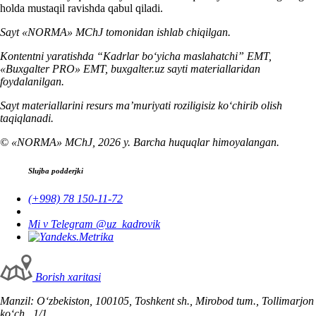
holda mustaqil ravishda qabul qiladi.
Sayt «NORMA» MChJ tomonidan ishlab chiqilgan.
Kontentni yaratishda “Kadrlar boʻyicha maslahatchi” EMT,
«Buxgalter PRO» EMT, buxgalter.uz sayti materiallaridan
foydalanilgan.
Sayt materiallarini resurs ma’muriyati roziligisiz koʻchirib olish
taqiqlanadi.
© «NORMA» MChJ, 2026 y. Barcha huquqlar himoyalangan.
Slujba podderjki
(+998) 78 150-11-72
Mi v Telegram @uz_kadrovik
Borish хaritasi
Manzil: Oʻzbekiston, 100105, Toshkent sh., Mirobod tum., Tollimarjon
koʻch., 1/1.