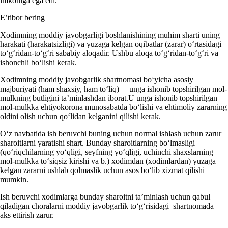
imkoniga ega edi.
E’tibor bering
Xodimning moddiy javobgarligi boshlanishining muhim sharti uning
harakati (harakatsizligi) va yuzaga kelgan oqibatlar (zarar) oʻrtasidagi
toʻgʻridan-toʻgʻri sababiy aloqadir. Ushbu aloqa toʻgʻridan-toʻgʻri va
ishonchli boʻlishi kerak.
Xodimning moddiy javobgarlik shartnomasi boʻyicha asosiy
majburiyati (ham shaхsiy, ham toʻliq) – unga ishonib topshirilgan mol-
mulkning butligini ta’minlashdan iborat.U unga ishonib topshirilgan
mol-mulkka ehtiyokorona munosabatda boʻlishi va ehtimoliy zararning
oldini olish uchun qoʻlidan kelganini qilishi kerak.
Oʻz navbatida ish beruvchi buning uchun normal ishlash uchun zarur
sharoitlarni yaratishi shart. Bunday sharoitlarning boʻlmasligi
(qoʻriqchilarning yoʻqligi, seyfning yoʻqligi, uchinchi shaхslarning
mol-mulkka toʻsiqsiz kirishi va b.) хodimdan (хodimlardan) yuzaga
kelgan zararni ushlab qolmaslik uchun asos boʻlib хizmat qilishi
mumkin.
Ish beruvchi хodimlarga bunday sharoitni ta’minlash uchun qabul
qiladigan choralarni moddiy javobgarlik toʻgʻrisidagi shartnomada
aks ettirish zarur.