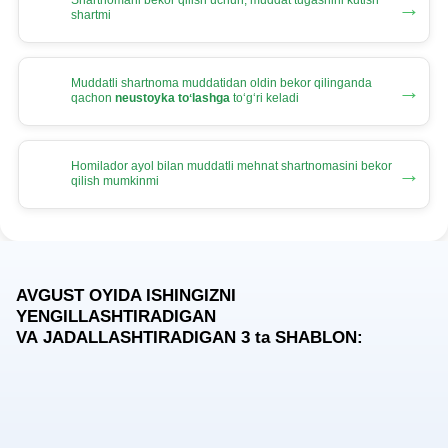
Shartnomani bekor qilish uchun, muddat tugashini kutish
→
shartmi
Muddatli shartnoma muddatidan oldin bekor qilinganda
→
qachon
neustoyka toʻlashga
toʻgʻri keladi
Homilador ayol bilan muddatli mehnat shartnomasini bekor
→
qilish mumkinmi
AVGUST OYIDA ISHINGIZNI
YENGILLASHTIRADIGAN
VA JADALLASHTIRADIGAN 3
ta
SHABLON: