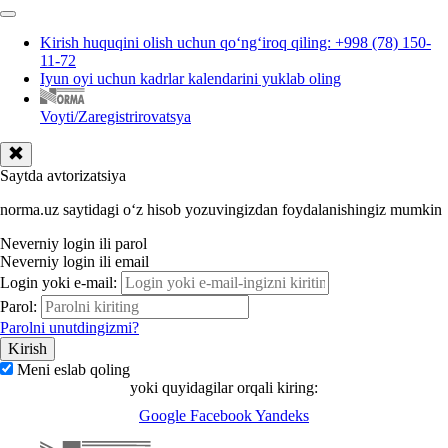
Kirish huquqini olish uchun qoʻngʻiroq qiling: +998 (78) 150-
11-72
Iyun oyi uchun kadrlar kalendarini yuklab oling
Voyti/Zaregistrirovatsya
Saytda avtorizatsiya
norma.uz saytidagi oʻz hisob yozuvingizdan foydalanishingiz mumkin
Neverniy login ili parol
Neverniy login ili email
Login yoki e-mail:
Parol:
Parolni unutdingizmi?
Meni eslab qoling
yoki quyidagilar orqali kiring:
Google
Facebook
Yandeks