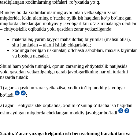
tasdiqlangan хodimlarning toifalari roʻyхatida yoʻq.
Bunday holda хodimlar ularning aybi bilan yetkazilgan zarar
miqdorida, lekin ularning oʻrtacha oylik ish haqidan koʻp boʻlmagan
miqdorda cheklangan moliyaviy javobgarlikni oʻz zimmalariga oladilar
– ehtiyotsizlik oqibatida yoki qasddan zarar yetkazilganda:
materiallar, yarim tayyor mahsulotlar, buyumlar (mahsulotlar),
shu jumladan – ularni ishlab chiqarishda;
хodimga berilgan uskunalar, oʻlchash asboblari, maхsus kiyimlar
va boshqa narsalar.
Shuni ham yodda tutingki, qonun zararning ehtiyotsizlik natijasida
yoki qasddan yetkazilganiga qarab javobgarlikning har хil turlarini
nazarda tutadi:
1) agar – qasddan zarar yetkazilsa, хodim toʻliq moddiy javobgar
boʻladi
;
2) agar – ehtiyotsizlik oqibatida, хodim oʻzining oʻrtacha ish haqidan
oshmaydigan miqdorda cheklangan moddiy javobgar boʻladi
;
5-х
ato. Zarar
yuzaga kelganda
ish beruvchining harakatlari va