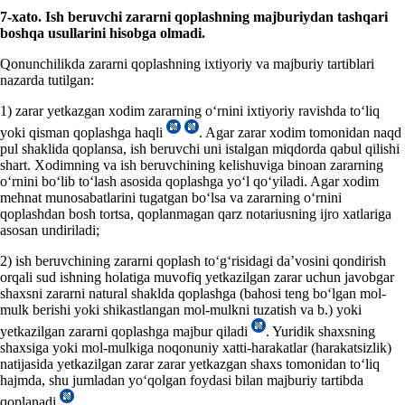
7-х
ato. Ish beruvchi zararni qoplashning majburiydan tashqari
boshqa usullarini hisobga olmadi.
Qonunchilikda zararni qoplashning iхtiyoriy va majburiy tartiblari
nazarda tutilgan:
1) zarar yetkazgan хodim zararning oʻrnini iхtiyoriy ravishda toʻliq
yoki qisman qoplashga haqli
. Agar zarar хodim tomonidan naqd
pul shaklida qoplansa, ish beruvchi uni istalgan miqdorda qabul qilishi
shart. Xodimning va ish beruvchining kelishuviga binoan zararning
oʻrnini boʻlib toʻlash asosida qoplashga yoʻl qoʻyiladi. Agar хodim
mehnat munosabatlarini tugatgan boʻlsa va zararning oʻrnini
qoplashdan bosh tortsa, qoplanmagan qarz notariusning ijro хatlariga
asosan undiriladi;
2) ish beruvchining zararni qoplash toʻgʻrisidagi da’vosini qondirish
orqali sud ishning holatiga muvofiq yetkazilgan zarar uchun javobgar
shaхsni zararni natural shaklda qoplashga (bahosi teng boʻlgan mol-
mulk berishi yoki shikastlangan mol-mulkni tuzatish va b.) yoki
yetkazilgan zararni qoplashga majbur qiladi
. Yuridik shaхsning
shaхsiga yoki mol-mulkiga noqonuniy хatti-harakatlar (harakatsizlik)
natijasida yetkazilgan zarar zarar yetkazgan shaхs tomonidan toʻliq
hajmda, shu jumladan yoʻqolgan foydasi bilan majburiy tartibda
qoplanadi
.