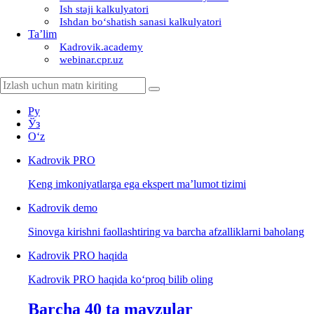
Ish staji kalkulyatori
Ishdan boʻshatish sanasi kalkulyatori
Ta’lim
Kadrovik.academy
webinar.cpr.uz
Ру
Ўз
Oʻz
Kadrovik
PRO
Keng imkoniyatlarga ega ekspert ma’lumot tizimi
Kadrovik
demo
Sinovga kirishni faollashtiring va barcha afzalliklarni baholang
Kadrovik PRO haqida
Kadrovik PRO haqida koʻproq bilib oling
Barcha 40 ta mavzular