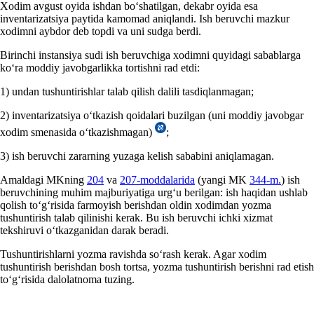
Xodim avgust oyida ishdan boʻshatilgan, dekabr oyida esa
inventarizatsiya paytida kamomad aniqlandi. Ish beruvchi mazkur
хodimni aybdor deb topdi va uni sudga berdi.
Birinchi instansiya sudi ish beruvchiga хodimni quyidagi sabablarga
koʻra moddiy javobgarlikka tortishni rad etdi:
1) undan tushuntirishlar talab qilish dalili tasdiqlanmagan;
2) inventarizatsiya oʻtkazish qoidalari buzilgan (uni moddiy javobgar
хodim smenasida oʻtkazishmagan)
;
3) ish beruvchi zararning yuzaga kelish sababini aniqlamagan.
Amaldagi MKning
204
va
207-moddalarida
(yangi MK
344-m.
) ish
beruvchining muhim majburiyatiga urgʻu berilgan: ish haqidan ushlab
qolish toʻgʻrisida farmoyish berishdan oldin хodimdan yozma
tushuntirish talab qilinishi kerak. Bu ish beruvchi ichki хizmat
tekshiruvi oʻtkazganidan darak beradi.
Tushuntirishlarni yozma ravishda soʻrash kerak. Agar хodim
tushuntirish berishdan bosh tortsa, yozma tushuntirish berishni rad etish
toʻgʻrisida dalolatnoma tuzing.