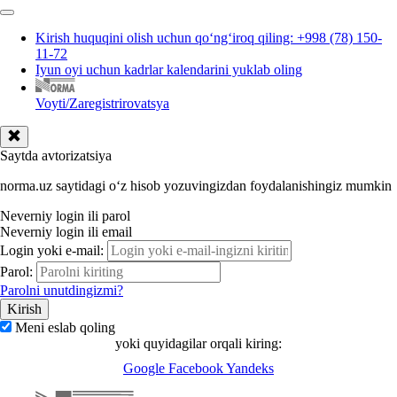
Kirish huquqini olish uchun qoʻngʻiroq qiling: +998 (78) 150-
11-72
Iyun oyi uchun kadrlar kalendarini yuklab oling
Voyti/Zaregistrirovatsya
Saytda avtorizatsiya
norma.uz saytidagi oʻz hisob yozuvingizdan foydalanishingiz mumkin
Neverniy login ili parol
Neverniy login ili email
Login yoki e-mail:
Parol:
Parolni unutdingizmi?
Meni eslab qoling
yoki quyidagilar orqali kiring:
Google
Facebook
Yandeks