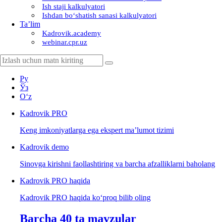
Ish staji kalkulyatori
Ishdan boʻshatish sanasi kalkulyatori
Ta’lim
Kadrovik.academy
webinar.cpr.uz
Ру
Ўз
Oʻz
Kadrovik
PRO
Keng imkoniyatlarga ega ekspert ma’lumot tizimi
Kadrovik
demo
Sinovga kirishni faollashtiring va barcha afzalliklarni baholang
Kadrovik PRO haqida
Kadrovik PRO haqida koʻproq bilib oling
Barcha 40 ta mavzular