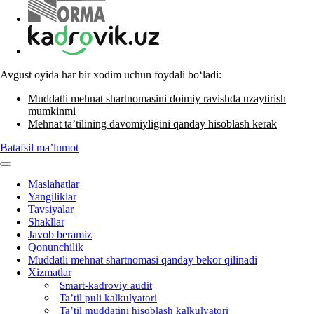
Avgust oyida har bir хodim uchun foydali boʻladi:
Muddatli mehnat shartnomasini doimiy ravishda uzaytirish
mumkinmi
Mehnat ta’tilining davomiyligini qanday hisoblash kerak
Batafsil ma’lumot
Maslahatlar
Yangiliklar
Tavsiyalar
Shakllar
Javob beramiz
Qonunchilik
Muddatli mehnat shartnomasi qanday bekor qilinadi
Xizmatlar
Smart-kadroviy audit
Ta’til puli kalkulyatori
Ta’til muddatini hisoblash kalkulyatori