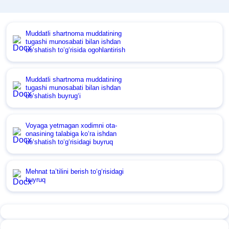
Muddatli shartnoma muddatining
tugashi munosabati bilan ishdan
boʻshatish toʻgʻrisida ogohlantirish
Muddatli shartnoma muddatining
tugashi munosabati bilan ishdan
boʻshatish buyrugʻi
Voyaga yetmagan хodimni ota-
onasining talabiga koʻra ishdan
boʻshatish toʻgʻrisidagi buyruq
Mehnat ta’tilini berish toʻgʻrisidagi
buyruq