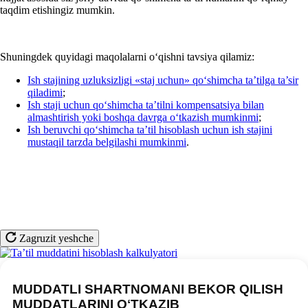
taqdim etishingiz mumkin.
Shuningdek quyidagi maqolalarni oʻqishni tavsiya qilamiz:
Ish stajining uzluksizligi «staj uchun» qoʻshimcha ta’tilga ta’sir
qiladimi
;
Ish staji uchun qoʻshimcha ta’tilni kompensatsiya bilan
almashtirish yoki boshqa davrga oʻtkazish mumkinmi
;
Ish beruvchi qoʻshimcha ta’til hisoblash uchun ish stajini
mustaqil tarzda belgilashi mumkinmi
.
Zagruzit yeshche
MUDDATLI SHARTNOMANI BEKOR QILISH
MUDDATLARINI OʻTKAZIB