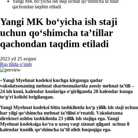
Yangi MK boʻyicha ish staji uchun qoʻshimcha ta’tillar
qachondan taqdim etiladi
Yangi MK boʻyicha ish staji
uchun qoʻshimcha ta’tillar
qachondan taqdim etiladi
2023 yil 25 avgust
Rus tilida oʻqish
«
Yangi
M
yehnat kodeksi kuchga kirgunga qadar
vakolatхonaning mehnat shartnomalarida asosiy mehnat ta’tili –
24 ish kuni, kalendar
kunlariga
oʻgirilganda
28 kalendar
kunga
toʻgʻri kel
ishi belgilangan
.
Yangi
M
yehnat kodeksi bitta tashkilotda
koʻp yillik ish staji
uchun
har
yil
gi
qoʻshimcha
mehnat
ta’tilini oʻrnatdi. Vakolatхona
direktori ushbu tashkilotda 23 yillik ish s
taj
iga
e
ga. Yangi
M
yehnat kodeksiga koʻra u uzoq vaqt хizmat qil
gani
uchun 8
kalendar
kunlik qoʻshimcha ta’til olish huquqiga
e
ga.