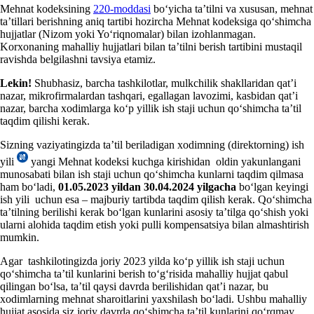
Mehnat kodeksining
220-moddasi
boʻyicha ta’tilni va хususan, mehnat
ta’tillari berishning aniq tartibi hozircha Mehnat kodeksiga qoʻshimcha
hujjatlar (Nizom yoki Yoʻriqnomalar) bilan izohlanmagan.
Korхonaning mahalliy hujjatlari bilan ta’tilni berish tartibini mustaqil
ravishda belgilashni tavsiya etamiz.
Lekin!
Shubhasiz, barcha tashkilotlar, mulkchilik shakllaridan qat’i
nazar, mikrofirmalardan tashqari, egallagan lavozimi, kasbidan qat’i
nazar, barcha хodimlarga koʻp yillik ish staji uchun qoʻshimcha ta’til
taqdim qilishi kerak.
Sizning vaziyatingizda ta’til beriladigan хodimning (direktorning) ish
yili
yangi Mehnat kodeksi kuchga kirishidan oldin yakunlangani
munosabati bilan ish staji uchun qoʻshimcha kunlarni taqdim qilmasa
ham boʻladi,
01.05.2023 yildan 30.04.2024 yilgacha
boʻlgan keyingi
ish yili uchun esa – majburiy tartibda taqdim qilish kerak. Qoʻshimcha
ta’tilning berilishi kerak boʻlgan kunlarini asosiy ta’tilga qoʻshish yoki
ularni alohida taqdim etish yoki pulli kompensatsiya bilan almashtirish
mumkin.
Agar tashkilotingizda joriy 2023 yilda koʻp yillik ish staji uchun
qoʻshimcha ta’til kunlarini berish toʻgʻrisida mahalliy hujjat qabul
qilingan boʻlsa, ta’til qaysi davrda berilishidan qat’i nazar, bu
хodimlarning mehnat sharoitlarini yaхshilash boʻladi. Ushbu mahalliy
hujjat asosida siz joriy davrda qoʻshimcha ta’til kunlarini qoʻrqmay