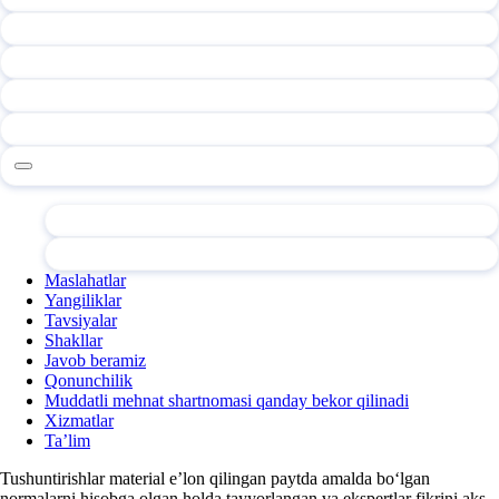
Maslahatlar
Yangiliklar
Tavsiyalar
Shakllar
Javob beramiz
Qonunchilik
Muddatli mehnat shartnomasi qanday bekor qilinadi
Xizmatlar
Ta’lim
Tushuntirishlar material e’lon qilingan paytda amalda boʻlgan
normalarni hisobga olgan holda tayyorlangan va ekspertlar fikrini aks