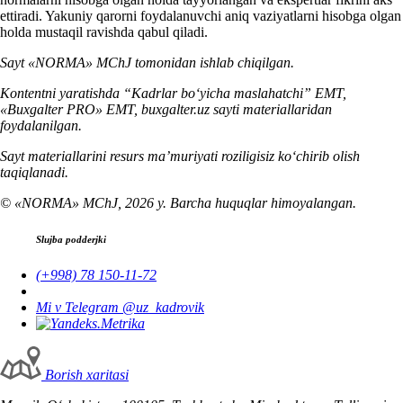
ettiradi. Yakuniy qarorni foydalanuvchi aniq vaziyatlarni hisobga olgan
holda mustaqil ravishda qabul qiladi.
Sayt «NORMA» MChJ tomonidan ishlab chiqilgan.
Kontentni yaratishda “Kadrlar boʻyicha maslahatchi” EMT,
«Buxgalter PRO» EMT, buxgalter.uz sayti materiallaridan
foydalanilgan.
Sayt materiallarini resurs ma’muriyati roziligisiz koʻchirib olish
taqiqlanadi.
© «NORMA» MChJ, 2026 y. Barcha huquqlar himoyalangan.
Slujba podderjki
(+998) 78 150-11-72
Mi v Telegram @uz_kadrovik
Borish хaritasi