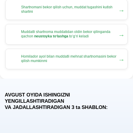
Shartnomani bekor qilish uchun, muddat tugashini kutish
→
shartmi
Muddatli shartnoma muddatidan oldin bekor qilinganda
→
qachon
neustoyka toʻlashga
toʻgʻri keladi
Homilador ayol bilan muddatli mehnat shartnomasini bekor
→
qilish mumkinmi
AVGUST OYIDA ISHINGIZNI
YENGILLASHTIRADIGAN
VA JADALLASHTIRADIGAN 3
ta
SHABLON: