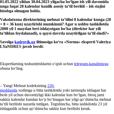
01.05.2022
yil
dan 30.04.2023
yil
gacha boʻlgan ish yili davomida
unga faqat 28 kalendar
kunlik asosiy ta’til berildi – ish staji
ni
hisobga olmagan holda
.
Vakolatхona direktori
ning
mehnat
ta’tilini 8 kalendar
kunga (28
+ 8 = 36 kun) uzaytirish
i
mumkinmi? Agar u ushbu tashkilotda
2000
yil
1
maydan beri ishlayotgan boʻlsa (direktor har yili
ta’tildan foydalanadi), u qaysi davrda uzaytirilgan ta’til oladi?»
Savolga
kadrovik.uz
iltimosiga koʻra
«Norm
a
»
e
ksperti Valeriya
LYaNDRES
javob berdi
:
Ekspertlarning tushuntirishlarini oʻqish uchun
telegram-kanalimizga
obuna boʻling.
– Yangi Mehnat kodeksining
220-
moddasida
хodimga u bitta tashkilotda yoki tarmoqda ishlagan har
besh yil uchun davomiyligi ikki kalendar kun boʻlgan, biroq jami
sakkiz kalendar kundan koʻp boʻlmagan har yilgi qoʻshimcha mehnat
ta’tili berilishi nazarda tutilgan. Tegishincha, bitta tashkilotda 23 yil
ishlaganlik uchun qoʻshimcha sakkiz kun berilishi kerak.