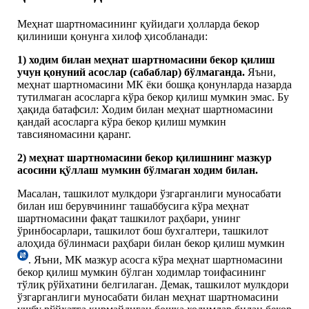
Меҳнат шартномасининг қуйидаги ҳолларда бекор
қилиниши қонунга хилоф ҳисобланади:
1)
хо
дим билан меҳнат шартномасини бекор қилиш
учун қонуний асослар (сабаблар) бўлмаганда.
Яъни,
меҳнат шартномасини МК ёки бошқа қонунларда назарда
тутилмаган асосларга кўра бекор қилиш мумкин эмас. Бу
ҳақида батафсил: Ходим билан меҳнат шартномасини
қандай асосларга кўра бекор қилиш мумкин
тавсияномасини қаранг.
2)
меҳнат шартномасини бекор қилишнинг мазкур
асосини қўллаш мумкин бўлмаган ходим билан.
Масалан, ташкилот мулкдори ўзгарганлиги муносабати
билан иш берувчининг ташаббусига кўра меҳнат
шартномасини фақат ташкилот раҳбари, унинг
ўринбосарлари, ташкилот бош бухгалтери, ташкилот
алоҳида бўлинмаси раҳбари билан бекор қилиш мумкин
. Яъни, МК мазкур асосга кўра меҳнат шартномасини
бекор қилиш мумкин бўлган ходимлар тоифасининг
тўлиқ рўйхатини белгилаган. Демак, ташкилот мулкдори
ўзгарганлиги муносабати билан меҳнат шартномасини