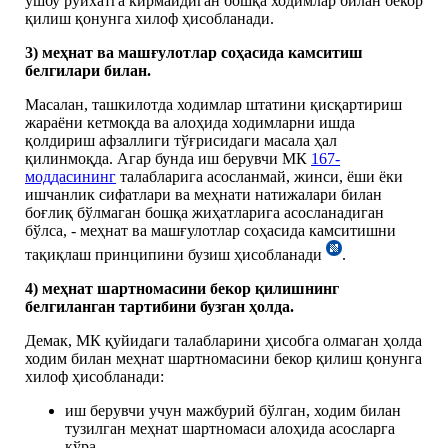
ушбу рўйхатга кирмайдиган бошқа ходимлар билан бекор
қилиш қонунга хилоф ҳисобланади.
3)
меҳнат ва машғулотлар соҳасида камситиш
белгилари билан
.
Масалан, ташкилотда ходимлар штатини қисқартириш
жараёни кетмоқда ва алоҳида ходимларни ишда
қолдириш афзаллиги тўғрисидаги масала ҳал
қилинмоқда. Агар бунда иш берувчи МК
167-
моддасининг
талабларига асосланмай, жинси, ёши ёки
ишчанлик сифатлари ва меҳнати натижалари билан
боғлиқ бўлмаган бошқа жиҳатларига асосланадиган
бўлса, - меҳнат ва машғулотлар соҳасида камситишни
тақиқлаш принципини бузиш ҳисобланади
.
4) меҳнат шартномасини бекор қилишнинг
белгиланган тартибини бузган ҳолда.
Демак, МК қуйидаги талабларини ҳисобга олмаган ҳолда
ходим билан меҳнат шартномасини бекор қилиш қонунга
хилоф ҳисобланади:
иш берувчи учун мажбурий бўлган, ходим билан
тузилган меҳнат шартномаси алоҳида асосларга
кўра...