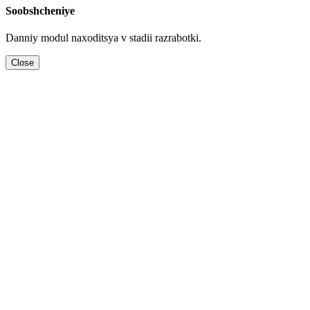
Soobshcheniye
Danniy modul naхoditsya v stadii razrabotki.
Close