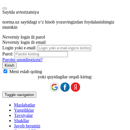
Saytda avtorizatsiya
norma.uz saytidagi oʻz hisob yozuvingizdan foydalanishingiz
mumkin
Neverniy login ili parol
Neverniy login ili email
Login yoki e-mail:
Parol:
Parolni unutdingizmi?
Meni eslab qoling
yoki quyidagilar orqali kiring:
Toggle navigation
Maslahatlar
Yangiliklar
Tavsiyalar
Shakllar
Javob beramiz