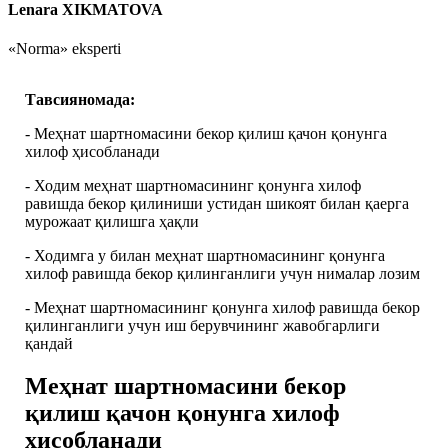
Lenara XIKMATOVA
«Norma» eksperti
Тавсияномада:
- Меҳнат шартномасини бекор қилиш қачон қонунга
хилоф ҳисобланади
- Ходим меҳнат шартномасининг қонунга хилоф
равишда бекор қилиниши устидан шикоят билан қаерга
мурожаат қилишга ҳақли
- Ходимга у билан меҳнат шартномасининг қонунга
хилоф равишда бекор қилинганлиги учун нималар лозим
- Меҳнат шартномасининг қонунга хилоф равишда бекор
қилинганлиги учун иш берувчининг жавобгарлиги
қандай
Меҳнат шартномасини бекор
қилиш қачон қонунга хилоф
ҳисобланади