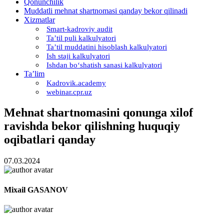
Qonunchilik
Muddatli mehnat shartnomasi qanday bekor qilinadi
Xizmatlar
Smart-kadroviy audit
Ta’til puli kalkulyatori
Ta’til muddatini hisoblash kalkulyatori
Ish staji kalkulyatori
Ishdan boʻshatish sanasi kalkulyatori
Ta’lim
Kadrovik.academy
webinar.cpr.uz
Mehnat shartnomasini qonunga хilof
ravishda bekor qilishning huquqiy
oqibatlari qanday
07.03.2024
Miхail GASANOV