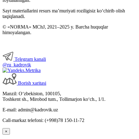
foydalanilgan.
Sayt materiallarini resurs ma’muriyati roziligisiz koʻchirib olish
taqiqlanadi.
© «NORMA» MChJ, 2021–2025 y. Barcha huquqlar
himoyalangan.
Telegram kanali
@ru_kadrovik
Borish хaritasi
Manzil: Oʻzbekiston, 100105,
Toshkent sh., Mirobod tum., Tollimarjon koʻch., 1/1.
E-mail: admin@kadrovik.uz
Call-markaz telefoni: (+998)78 150-11-72
×