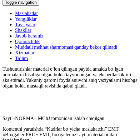
Toggle navigation
Maslahatlar
Yangiliklar
Tavsiyalar
Shakllar
Javob beramiz
Qonunchilik
Muddatli mehnat shartnomasi qanday bekor qilinadi
Xizmatlar
Ta’lim
Tushuntirishlar material e’lon qilingan paytda amalda boʻlgan
normalarni hisobga olgan holda tayyorlangan va ekspertlar fikrini
aks ettiradi. Yakuniy qarorni foydalanuvchi aniq vaziyatlarni hisobga
olgan holda mustaqil ravishda qabul qiladi.
Sayt «NORMA» MChJ tomonidan ishlab chiqilgan.
Kontentni yaratishda “Kadrlar boʻyicha maslahatchi” EMT,
«Buxgalter PRO» EMT, buxgalter.uz sayti materiallaridan