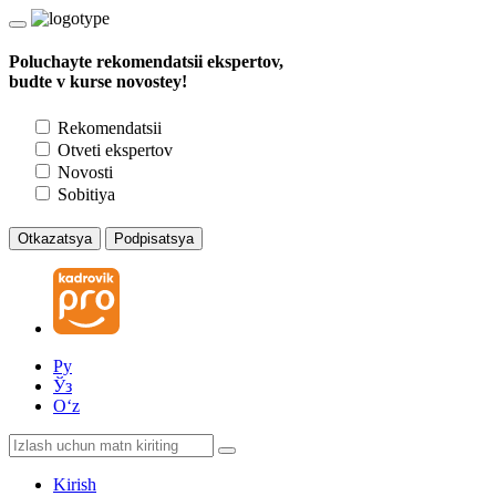
Poluchayte rekomendatsii ekspertov,
budte v kurse novostey!
Rekomendatsii
Otveti ekspertov
Novosti
Sobitiya
Otkazatsya
Podpisatsya
Ру
Ўз
Oʻz
Kirish