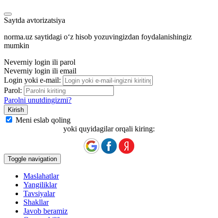
Saytda avtorizatsiya
norma.uz saytidagi oʻz hisob yozuvingizdan foydalanishingiz
mumkin
Neverniy login ili parol
Neverniy login ili email
Login yoki e-mail:
Parol:
Parolni unutdingizmi?
Meni eslab qoling
yoki quyidagilar orqali kiring:
Toggle navigation
Maslahatlar
Yangiliklar
Tavsiyalar
Shakllar
Javob beramiz