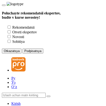
Poluchayte rekomendatsii ekspertov,
budte v kurse novostey!
Rekomendatsii
Otveti ekspertov
Novosti
Sobitiya
Otkazatsya
Podpisatsya
Ру
Ўз
Oʻz
Kirish