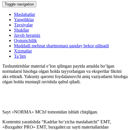
Toggle navigation
Maslahatlar
Yangiliklar
Tavsiyalar
Shakllar
Javob beramiz
Qonunchilik
Muddatli mehnat shartnomasi qanday bekor qilinadi
Xizmatlar
Ta’lim
Tushuntirishlar material e’lon qilingan paytda amalda boʻlgan
normalarni hisobga olgan holda tayyorlangan va ekspertlar fikrini
aks ettiradi. Yakuniy qarorni foydalanuvchi aniq vaziyatlarni hisobga
olgan holda mustaqil ravishda qabul qiladi.
Sayt «NORMA» MChJ tomonidan ishlab chiqilgan.
Kontentni yaratishda “Kadrlar boʻyicha maslahatchi” EMT,
«Buxgalter PRO» EMT, buxgalter.uz sayti materiallaridan