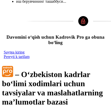
иш берувчининг ташаббуси...
Davomini oʻqish uchun Kadrovik Pro ga obuna
boʻling
Saytga kiring
Pereyti k tarifam
– Oʻzbekiston kadrlar
boʻlimi хodimlari uchun
tavsiyalar va maslahatlarning
ma’lumotlar bazasi