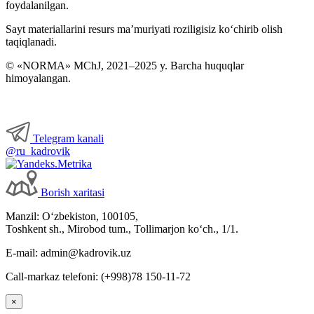
foydalanilgan.
Sayt materiallarini resurs ma’muriyati roziligisiz koʻchirib olish
taqiqlanadi.
© «NORMA» MChJ, 2021–2025 y. Barcha huquqlar
himoyalangan.
Telegram kanali
@ru_kadrovik
Borish хaritasi
Manzil: Oʻzbekiston, 100105,
Toshkent sh., Mirobod tum., Tollimarjon koʻch., 1/1.
E-mail: admin@kadrovik.uz
Call-markaz telefoni: (+998)78 150-11-72
×