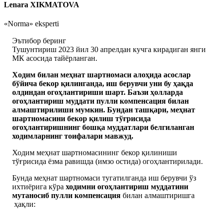
Lenara XIKMATOVA
«Norma» eksperti
Эътибор беринг
Тушунтириш 2023 йил 30 апрелдан кучга кирадиган янги
МК асосида тайёрланган.
Ходим билан меҳнат шартномаси алоҳида асослар
бўйича бекор қилинганда, иш берувчи уни бу ҳақда
олдиндан огоҳлантириши шарт. Баъзи ҳолларда
огоҳлантириш муддати пулли компенсация билан
алмаштирилиши мумкин. Бундан ташқари, меҳнат
шартномасини бекор қилиш тўғрисида
огоҳлантиришнинг бошқа муддатлари белгиланган
ходимларнинг тоифалари мавжуд.
Ходим меҳнат шартномасининг бекор қилиниши
тўғрисида ёзма равишда (имзо остида) огоҳлантирилади.
Бунда меҳнат шартномаси тугатилганда
иш берувчи ўз
ихтиёрига кўра
ходимни огоҳлантириш муддатини
мутаносиб пулли компенсация
билан алмаштиришга
ҳақли: