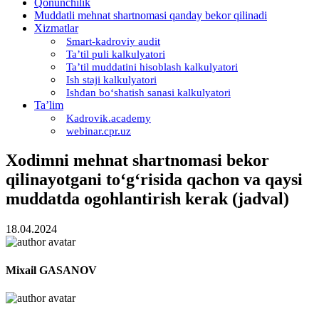
Qonunchilik
Muddatli mehnat shartnomasi qanday bekor qilinadi
Xizmatlar
Smart-kadroviy audit
Ta’til puli kalkulyatori
Ta’til muddatini hisoblash kalkulyatori
Ish staji kalkulyatori
Ishdan boʻshatish sanasi kalkulyatori
Ta’lim
Kadrovik.academy
webinar.cpr.uz
Xodimni mehnat shartnomasi bekor
qilinayotgani toʻgʻrisida qachon va qaysi
muddatda ogohlantirish kerak (jadval)
18.04.2024
Miхail GASANOV