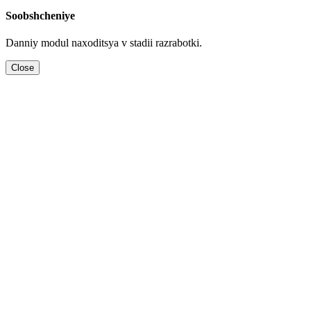
Soobshcheniye
Danniy modul naхoditsya v stadii razrabotki.
Close