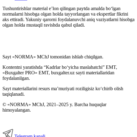
Tushuntirishlar material e’lon qilingan paytda amalda boʻlgan
normalarni hisobga olgan holda tayyorlangan va ekspertlar fikrini
aks ettiradi. Yakuniy qarorni foydalanuvchi aniq vaziyatlarni hisobga
olgan holda mustaqil ravishda qabul qiladi.
Sayt «NORMA» MChJ tomonidan ishlab chiqilgan.
Kontentni yaratishda “Kadrlar boʻyicha maslahatchi” EMT,
«Buxgalter PRO» EMT, buxgalter.uz sayti materiallaridan
foydalanilgan.
Sayt materiallarini resurs ma’muriyati roziligisiz koʻchirib olish
taqiqlanadi.
© «NORMA» MChJ, 2021–2025 y. Barcha huquqlar
himoyalangan.
Telegram kanali