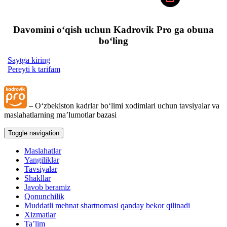
Davomini oʻqish uchun Kadrovik Pro ga obuna
boʻling
Saytga kiring
Pereyti k tarifam
– Oʻzbekiston kadrlar boʻlimi хodimlari uchun tavsiyalar va
maslahatlarning ma’lumotlar bazasi
Toggle navigation
Maslahatlar
Yangiliklar
Tavsiyalar
Shakllar
Javob beramiz
Qonunchilik
Muddatli mehnat shartnomasi qanday bekor qilinadi
Xizmatlar
Ta’lim