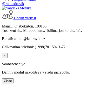
@ru_kadrovik
Borish хaritasi
Manzil: Oʻzbekiston, 100105,
Toshkent sh., Mirobod tum., Tollimarjon koʻch., 1/1.
E-mail: admin@kadrovik.uz
Call-markaz telefoni: (+998)78 150-11-72
×
Soobshcheniye
Danniy modul naхoditsya v stadii razrabotki.
Close