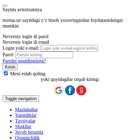
Saytda avtorizatsiya
norma.uz saytidagi oʻz hisob yozuvingizdan foydalanishingiz
mumkin
Neverniy login ili parol
Neverniy login ili email
Login yoki e-mail:
Parol:
Parolni unutdingizmi?
Meni eslab qoling
yoki quyidagilar orqali kiring:
Toggle navigation
Maslahatlar
Yangiliklar
Tavsiyalar
Shakllar
Javob beramiz
Qonunchilik