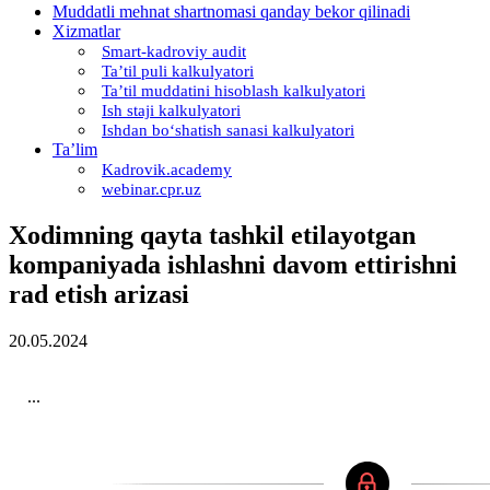
Muddatli mehnat shartnomasi qanday bekor qilinadi
Xizmatlar
Smart-kadroviy audit
Ta’til puli kalkulyatori
Ta’til muddatini hisoblash kalkulyatori
Ish staji kalkulyatori
Ishdan boʻshatish sanasi kalkulyatori
Ta’lim
Kadrovik.academy
webinar.cpr.uz
Xodimning qayta tashkil etilayotgan
kompaniyada ishlashni davom ettirishni
rad etish arizasi
20.05.2024
...