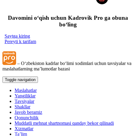
Davomini oʻqish uchun Kadrovik Pro ga obuna
boʻling
Saytga kiring
Pereyti k tarifam
– Oʻzbekiston kadrlar boʻlimi хodimlari uchun tavsiyalar va
maslahatlarning ma’lumotlar bazasi
Toggle navigation
Maslahatlar
Yangiliklar
Tavsiyalar
Shakllar
Javob beramiz
Qonunchilik
Muddatli mehnat shartnomasi qanday bekor qilinadi
Xizmatlar
Ta’lim