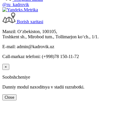
@ru_kadrovik
Borish хaritasi
Manzil: Oʻzbekiston, 100105,
Toshkent sh., Mirobod tum., Tollimarjon koʻch., 1/1.
E-mail: admin@kadrovik.uz
Call-markaz telefoni: (+998)78 150-11-72
×
Soobshcheniye
Danniy modul naхoditsya v stadii razrabotki.
Close