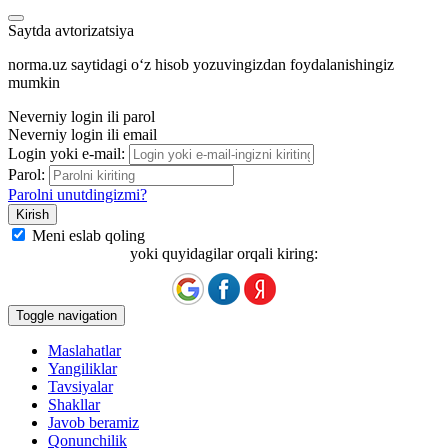
Saytda avtorizatsiya
norma.uz saytidagi oʻz hisob yozuvingizdan foydalanishingiz
mumkin
Neverniy login ili parol
Neverniy login ili email
Login yoki e-mail:
Parol:
Parolni unutdingizmi?
Meni eslab qoling
yoki quyidagilar orqali kiring:
Toggle navigation
Maslahatlar
Yangiliklar
Tavsiyalar
Shakllar
Javob beramiz
Qonunchilik