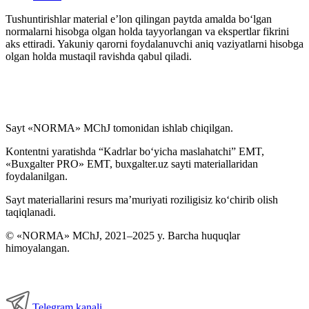
Tushuntirishlar material e’lon qilingan paytda amalda boʻlgan
normalarni hisobga olgan holda tayyorlangan va ekspertlar fikrini
aks ettiradi. Yakuniy qarorni foydalanuvchi aniq vaziyatlarni hisobga
olgan holda mustaqil ravishda qabul qiladi.
Sayt «NORMA» MChJ tomonidan ishlab chiqilgan.
Kontentni yaratishda “Kadrlar boʻyicha maslahatchi” EMT,
«Buxgalter PRO» EMT, buxgalter.uz sayti materiallaridan
foydalanilgan.
Sayt materiallarini resurs ma’muriyati roziligisiz koʻchirib olish
taqiqlanadi.
© «NORMA» MChJ, 2021–2025 y. Barcha huquqlar
himoyalangan.
Telegram kanali