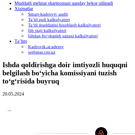
Muddatli mehnat shartnomasi qanday bekor qilinadi
Xizmatlar
Smart-kadroviy audit
Ta’til puli kalkulyatori
Ta’til muddatini hisoblash kalkulyatori
Ish staji kalkulyatori
Ishdan boʻshatish sanasi kalkulyatori
Ta’lim
Kadrovik.academy
webinar.cpr.uz
Ishda qoldirishga doir imtiyozli huquqni
belgilash boʻyicha komissiyani tuzish
toʻgʻrisida buyruq
20.05.2024
...