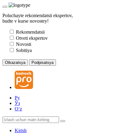
Poluchayte rekomendatsii ekspertov,
budte v kurse novostey!
Rekomendatsii
Otveti ekspertov
Novosti
Sobitiya
Otkazatsya
Podpisatsya
Ру
Ўз
Oʻz
Kirish