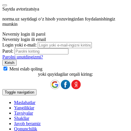
Saytda avtorizatsiya
norma.uz saytidagi oʻz hisob yozuvingizdan foydalanishingiz
mumkin
Neverniy login ili parol
Neverniy login ili email
Login yoki e-mail:
Parol:
Parolni unutdingizmi?
Meni eslab qoling
yoki quyidagilar orqali kiring:
Toggle navigation
Maslahatlar
Yangiliklar
Tavsiyalar
Shakllar
Javob beramiz
Qonunchilik