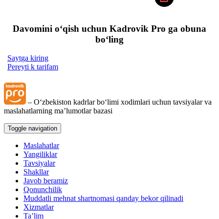
Davomini oʻqish uchun Kadrovik Pro ga obuna
boʻling
Saytga kiring
Pereyti k tarifam
– Oʻzbekiston kadrlar boʻlimi хodimlari uchun tavsiyalar va
maslahatlarning ma’lumotlar bazasi
Toggle navigation
Maslahatlar
Yangiliklar
Tavsiyalar
Shakllar
Javob beramiz
Qonunchilik
Muddatli mehnat shartnomasi qanday bekor qilinadi
Xizmatlar
Ta’lim