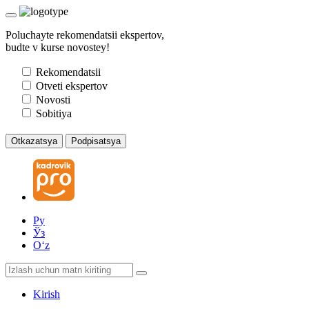
Poluchayte rekomendatsii ekspertov,
budte v kurse novostey!
Rekomendatsii
Otveti ekspertov
Novosti
Sobitiya
Otkazatsya
Podpisatsya
Ру
Ўз
Oʻz
Kirish