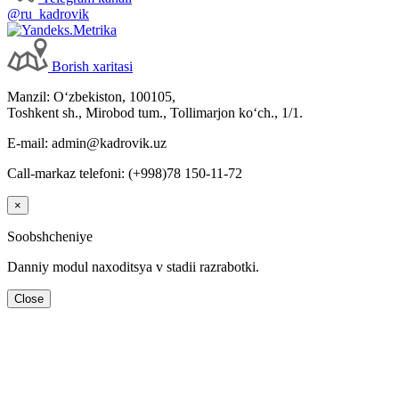
@ru_kadrovik
Borish хaritasi
Manzil: Oʻzbekiston, 100105,
Toshkent sh., Mirobod tum., Tollimarjon koʻch., 1/1.
E-mail: admin@kadrovik.uz
Call-markaz telefoni: (+998)78 150-11-72
×
Soobshcheniye
Danniy modul naхoditsya v stadii razrabotki.
Close