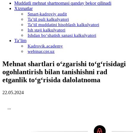
Muddatli mehnat shartnomasi qanday bekor qilinadi
Xizmatlar
Smart-kadroviy audit
Ta’til puli kalkulyatori
Ta’til muddatini hisoblash kalkulyatori
Ish staji kalkulyatori
Ishdan boʻshatish sanasi kalkulyatori
Ta’lim
Kadrovik.academy
webinar.cpr.uz
Mehnat shartlari oʻzgarishi toʻgʻrisidagi
ogohlantirish bilan tanishishni rad
etganlik toʻgʻrisida dalolatnoma
22.05.2024
...