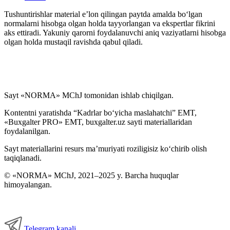
Tushuntirishlar material e’lon qilingan paytda amalda boʻlgan
normalarni hisobga olgan holda tayyorlangan va ekspertlar fikrini
aks ettiradi. Yakuniy qarorni foydalanuvchi aniq vaziyatlarni hisobga
olgan holda mustaqil ravishda qabul qiladi.
Sayt «NORMA» MChJ tomonidan ishlab chiqilgan.
Kontentni yaratishda “Kadrlar boʻyicha maslahatchi” EMT,
«Buxgalter PRO» EMT, buxgalter.uz sayti materiallaridan
foydalanilgan.
Sayt materiallarini resurs ma’muriyati roziligisiz koʻchirib olish
taqiqlanadi.
© «NORMA» MChJ, 2021–2025 y. Barcha huquqlar
himoyalangan.
Telegram kanali