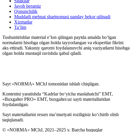
Shakllar
Javob beramiz
Qonunchilik
Muddatli mehnat shartnomasi qanday bekor qilinadi
Xizmatlar
Ta’lim
Tushuntirishlar material e’lon qilingan paytda amalda boʻlgan
normalarni hisobga olgan holda tayyorlangan va ekspertlar fikrini
aks ettiradi. Yakuniy qarorni foydalanuvchi aniq vaziyatlarni hisobga
olgan holda mustaqil ravishda qabul qiladi.
Sayt «NORMA» MChJ tomonidan ishlab chiqilgan.
Kontentni yaratishda “Kadrlar boʻyicha maslahatchi” EMT,
«Buxgalter PRO» EMT, buxgalter.uz sayti materiallaridan
foydalanilgan.
Sayt materiallarini resurs ma’muriyati roziligisiz koʻchirib olish
taqiqlanadi.
© «NORMA» MChJ, 2021–2025 y. Barcha huquqlar