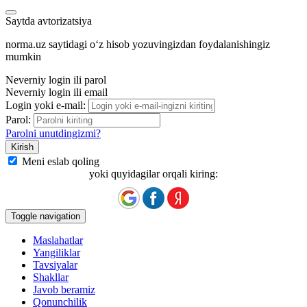
Saytda avtorizatsiya
norma.uz saytidagi oʻz hisob yozuvingizdan foydalanishingiz
mumkin
Neverniy login ili parol
Neverniy login ili email
Login yoki e-mail:
Parol:
Parolni unutdingizmi?
Meni eslab qoling
yoki quyidagilar orqali kiring:
Toggle navigation
Maslahatlar
Yangiliklar
Tavsiyalar
Shakllar
Javob beramiz
Qonunchilik