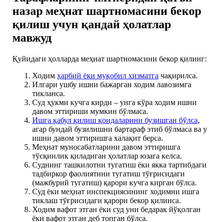
назар меҳнат шартномасини бекор
қилиш учун қандай ҳолатлар
мавжуд
Қуйидаги ҳолларда меҳнат шартномасини бекор қилинг:
Ходим
ҳарбий ёки муқобил хизматга
чақирилса.
Илгари ушбу ишни бажарган ходим лавозимга
тикланса.
Суд ҳукми кучга кирди – унга кўра ходим ишни
давом эттириши мумкин бўлмаса.
Ишга қабул қилиш қоидаларини бузишган бўлса
,
агар бундай бузилишни бартараф этиб бўлмаса ва у
ишни давом эттиришга халақит берса.
Меҳнат муносабатларини давом эттиришга
тўсқинлик қиладиган ҳолатлар юзага келса.
Суднинг ташкилотни тугатиш ёки якка тартибдаги
тадбиркор фаолиятини тугатиш тўғрисидаги
(мажбурий тугатиш) қарори кучга кирган бўлса.
Суд ёки меҳнат инспекциясининг ходимни ишга
тиклаш тўғрисидаги қарори бекор қилинса.
Ходим вафот этган ёки суд уни бедарак йўқолган
ёки вафот этган деб топган бўлса.