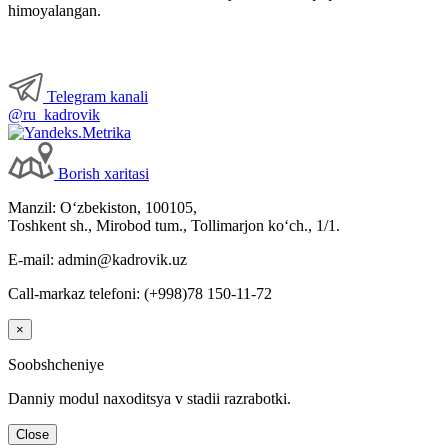
himoyalangan.
Telegram kanali
@ru_kadrovik
Borish хaritasi
Manzil: Oʻzbekiston, 100105,
Toshkent sh., Mirobod tum., Tollimarjon koʻch., 1/1.
E-mail: admin@kadrovik.uz
Call-markaz telefoni: (+998)78 150-11-72
×
Soobshcheniye
Danniy modul naхoditsya v stadii razrabotki.
Close