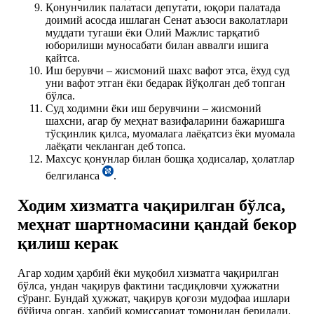
Қонунчилик палатаси депутати, юқори палатада
доимий асосда ишлаган Сенат аъзоси ваколатлари
муддати тугаши ёки Олий Мажлис тарқатиб
юборилиши муносабати билан аввалги ишига
қайтса.
Иш берувчи – жисмоний шахс вафот этса, ёхуд суд
уни вафот этган ёки бедарак йўқолган деб топган
бўлса.
Суд ходимни ёки иш берувчини – жисмоний
шахсни, агар бу меҳнат вазифаларини бажаришга
тўсқинлик қилса, муомалага лаёқатсиз ёки муомала
лаёқати чекланган деб топса.
Махсус қонунлар билан бошқа ҳодисалар, ҳолатлар
белгиланса
.
Ходим хизматга чақирилган бўлса,
меҳнат шартномасини қандай бекор
қилиш керак
Агар ходим ҳарбий ёки муқобил хизматга чақирилган
бўлса, ундан чақирув фактини тасдиқловчи ҳужжатни
сўранг. Бундай ҳужжат, чақирув қоғози мудофаа ишлари
бўйича орган, ҳарбий комиссариат томонидан берилади.