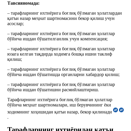
Тавсияномада:
– тарафларнинг ихтиёрига боғлиқ бўлмаган ҳолатлардан
қатъи назар меҳнат шартномасини бекор қилиш учун
асослар;
– тарафларнинг ихтиёрига боғлиқ бўлмаган ҳолатлар
бўйича ишдан бўшатилганлик учун компенсация;
– тарафларнинг ихтиёрига боғлиқ бўлмаган ҳолатлар
юзага келган тақдирда ходимга бошқа ишни таклиф
қилиш;
– тарафларнинг ихтиёрига боғлиқ бўлмаган ҳолатлар
бўйича ишдан бўшатишда органларни хабардор қилиш;
– тарафларнинг ихтиёрига боғлиқ бўлмаган ҳолатлар
бўйича ишдан бўшатишни расмийлаштириш.
Тарафларнинг ихтиёрига боғлиқ бўлмаган ҳолатлар
бўйича меҳнат шартномалари, иш берувчининг ёки
ходимнинг хоҳишидан қатъи назар, бекор қилинади
.
Тарафларнинг ихтиёридан қатъи