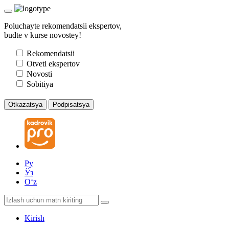
Poluchayte rekomendatsii ekspertov,
budte v kurse novostey!
Rekomendatsii
Otveti ekspertov
Novosti
Sobitiya
Otkazatsya
Podpisatsya
Ру
Ўз
Oʻz
Kirish