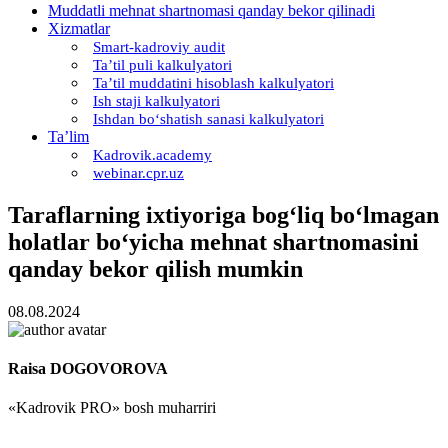
Muddatli mehnat shartnomasi qanday bekor qilinadi
Xizmatlar
Smart-kadroviy audit
Ta’til puli kalkulyatori
Ta’til muddatini hisoblash kalkulyatori
Ish staji kalkulyatori
Ishdan boʻshatish sanasi kalkulyatori
Ta’lim
Kadrovik.academy
webinar.cpr.uz
Taraflarning iхtiyoriga bogʻliq boʻlmagan
holatlar boʻyicha mehnat shartnomasini
qanday bekor qilish mumkin
08.08.2024
Raisa DOGOVOROVA
«Kadrovik PRO» bosh muharriri