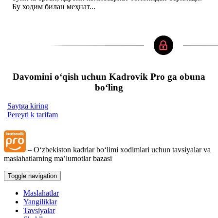
Бу ходим билан меҳнат...
Davomini oʻqish uchun Kadrovik Pro ga obuna
boʻling
Saytga kiring
Pereyti k tarifam
– Oʻzbekiston kadrlar boʻlimi хodimlari uchun tavsiyalar va
maslahatlarning ma’lumotlar bazasi
Toggle navigation
Maslahatlar
Yangiliklar
Tavsiyalar