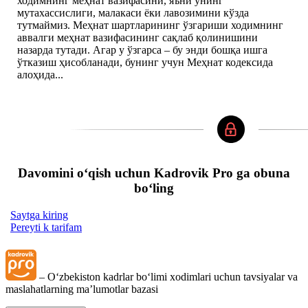
ходимнинг меҳнат вазифасини, яъни унинг
мутахассислиги, малакаси ёки лавозимини кўзда
тутмаймиз. Меҳнат шартларининг ўзгариши ходимнинг
аввалги меҳнат вазифасининг сақлаб қолинишини
назарда тутади. Агар у ўзгарса – бу энди бошқа ишга
ўтказиш ҳисобланади, бунинг учун Меҳнат кодексида
алоҳида...
Davomini oʻqish uchun Kadrovik Pro ga obuna
boʻling
Saytga kiring
Pereyti k tarifam
– Oʻzbekiston kadrlar boʻlimi хodimlari uchun tavsiyalar va
maslahatlarning ma’lumotlar bazasi