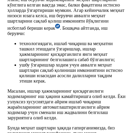
кўнглига келган вақтда эмас, балки фақатгина истисно
ҳолларда ўзгартириши мумкин. Агар кейинчалик меҳнат
низоси юзага келса, иш берувчи аввалги меҳнат
шартларини сақлаб қолиш имконияти йўқлигини
исботлаб бериши керак
. Бошқача айтганда, иш
берувчи:
технологиядаги, ишлаб чиқариш ва меҳнатни
ташкил этишдаги ўзгаришлар, ишлар
ҳажмларининг қисқарганлиги янги меҳнат
шартларининг белгилашига сабаб бўлганлиги;
ушбу ўзгаришлар ходим учун аввалги меҳнат
шартлари сақлаб қолиниши имкониятини истисно
қилиши юзасидан асосли далилларни тақдим
этиши керак.
Масалан, ишлар ҳажмларининг қисқарганлиги
ходимларнинг иш ҳақини камайтиришга олиб келди. Ёки
узлуксиз хусусиятдаги айрим ишлаб чиқариш
жараёнларининг автоматлаштирилганлиги айрим
ходимлар учун сменали иш жадвалини белгилаш
заруриятига олиб келди.
Бунда меҳнат шартлари ҳақида гапирганимизда, биз