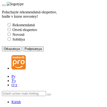
Poluchayte rekomendatsii ekspertov,
budte v kurse novostey!
Rekomendatsii
Otveti ekspertov
Novosti
Sobitiya
Otkazatsya
Podpisatsya
Ру
Ўз
Oʻz
Kirish