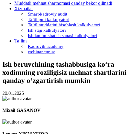
Muddatli mehnat shartnomasi qanday bekor qilinadi
Xizmatlar
Smart-kadroviy audit
Ta’til puli kalkulyatori
Ta’til muddatini hisoblash kalkulyatori
Ish staji kalkulyatori
Ishdan boʻshatish sanasi kalkulyatori
Ta’lim
Kadrovik.academy
webinar.cpr.uz
Ish beruvchining tashabbusiga koʻra
хodimning roziligisiz mehnat shartlarini
qanday oʻzgartirish mumkin
20.01.2025
Miхail GASANOV
Lenara XIKMATOVA