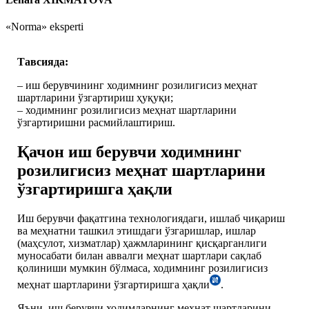
«Norma» eksperti
Тавсияда:
– иш берувчининг ходимнинг розилигисиз меҳнат
шартларини ўзгартириш ҳуқуқи;
– ходимнинг розилигисиз меҳнат шартларини
ўзгартиришни расмийлаштириш.
Қачон иш берувчи ходимнинг
розилигисиз меҳнат шартларини
ўзгартиришга ҳақли
Иш берувчи фақатгина технологиядаги, ишлаб чиқариш
ва меҳнатни ташкил этишдаги ўзгаришлар, ишлар
(маҳсулот, хизматлар) ҳажмларининг қисқарганлиги
муносабати билан аввалги меҳнат шартлари сақлаб
қолиниши мумкин бўлмаса, ходимнинг розилигисиз
меҳнат шартларини ўзгартиришга ҳақли
.
Яъни, иш берувчи ходимларнинг меҳнат шартларини