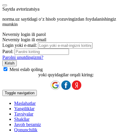
Saytda avtorizatsiya
norma.uz saytidagi oʻz hisob yozuvingizdan foydalanishingiz
mumkin
Neverniy login ili parol
Neverniy login ili email
Login yoki e-mail:
Parol:
Parolni unutdingizmi?
Meni eslab qoling
yoki quyidagilar orqali kiring:
Toggle navigation
Maslahatlar
Yangiliklar
Tavsiyalar
Shakllar
Javob beramiz
Qonunchilik