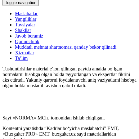
Toggle navigation
Maslahatlar
Yangiliklar
Tavsiyalar
Shakllar
Javob beramiz
Qonunchilik
Muddatli mehnat shartnomasi qanday bekor qilinadi
Xizmatlar
Ta’lim
Tushuntirishlar material e’lon qilingan paytda amalda boʻlgan
normalarni hisobga olgan holda tayyorlangan va ekspertlar fikrini
aks ettiradi. Yakuniy qarorni foydalanuvchi aniq vaziyatlarni hisobga
olgan holda mustaqil ravishda qabul qiladi.
Sayt «NORMA» MChJ tomonidan ishlab chiqilgan.
Kontentni yaratishda “Kadrlar boʻyicha maslahatchi” EMT,
«Buxgalter PRO» EMT, buxgalter.uz sayti materiallaridan