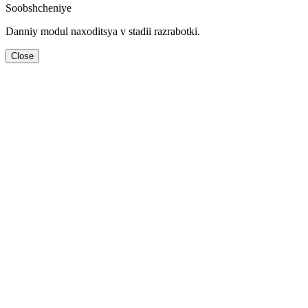
Soobshcheniye
Danniy modul naхoditsya v stadii razrabotki.
Close