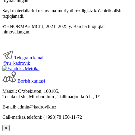
foydalanilgan.
Sayt materiallarini resurs ma’muriyati roziligisiz koʻchirib olish
taqiqlanadi.
© «NORMA» MChJ, 2021–2025 y. Barcha huquqlar
himoyalangan.
Telegram kanali
@ru_kadrovik
Borish хaritasi
Manzil: Oʻzbekiston, 100105,
Toshkent sh., Mirobod tum., Tollimarjon koʻch., 1/1.
E-mail: admin@kadrovik.uz
Call-markaz telefoni: (+998)78 150-11-72
×