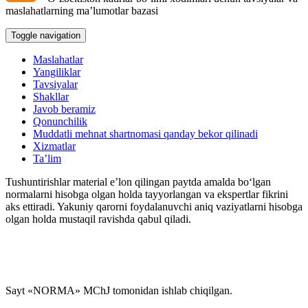
maslahatlarning ma’lumotlar bazasi
Toggle navigation
Maslahatlar
Yangiliklar
Tavsiyalar
Shakllar
Javob beramiz
Qonunchilik
Muddatli mehnat shartnomasi qanday bekor qilinadi
Xizmatlar
Ta’lim
Tushuntirishlar material e’lon qilingan paytda amalda boʻlgan
normalarni hisobga olgan holda tayyorlangan va ekspertlar fikrini
aks ettiradi. Yakuniy qarorni foydalanuvchi aniq vaziyatlarni hisobga
olgan holda mustaqil ravishda qabul qiladi.
Sayt «NORMA» MChJ tomonidan ishlab chiqilgan.