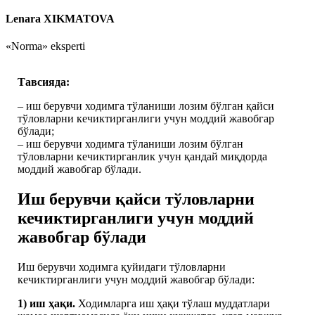
Lenara XIKMATOVA
«Norma» eksperti
Тавсияда:
– иш берувчи ходимга тўланиши лозим бўлган қайси
тўловларни кечиктирганлиги учун моддий жавобгар
бўлади;
– иш берувчи ходимга тўланиши лозим бўлган
тўловларни кечиктирганлик учун қандай миқдорда
моддий жавобгар бўлади.
Иш берувчи қайси тўловларни
кечиктирганлиги учун моддий
жавобгар бўлади
Иш берувчи ходимга қуйидаги тўловларни
кечиктирганлиги учун моддий жавобгар бўлади:
1) иш ҳақи.
Ходимларга иш ҳақи тўлаш муддатлари