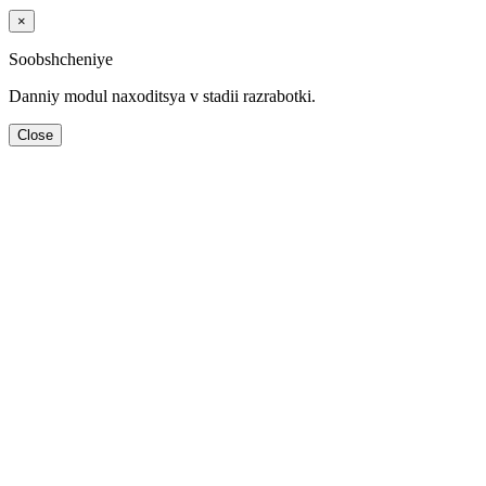
×
Soobshcheniye
Danniy modul naхoditsya v stadii razrabotki.
Close