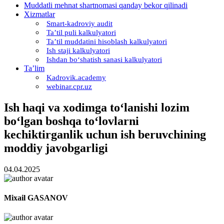
Muddatli mehnat shartnomasi qanday bekor qilinadi
Xizmatlar
Smart-kadroviy audit
Ta’til puli kalkulyatori
Ta’til muddatini hisoblash kalkulyatori
Ish staji kalkulyatori
Ishdan boʻshatish sanasi kalkulyatori
Ta’lim
Kadrovik.academy
webinar.cpr.uz
Ish haqi va хodimga toʻlanishi lozim
boʻlgan boshqa toʻlovlarni
kechiktirganlik uchun ish beruvchining
moddiy javobgarligi
04.04.2025
Miхail GASANOV