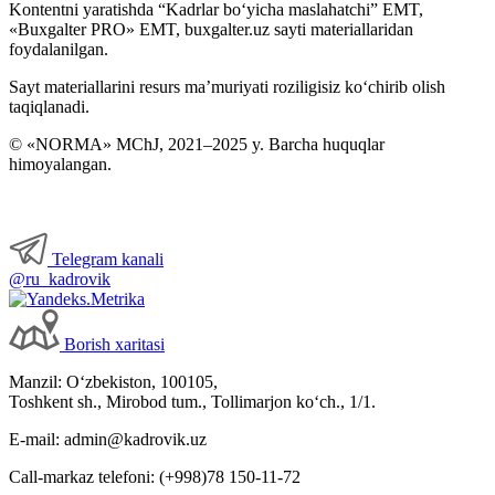
Kontentni yaratishda “Kadrlar boʻyicha maslahatchi” EMT,
«Buxgalter PRO» EMT, buxgalter.uz sayti materiallaridan
foydalanilgan.
Sayt materiallarini resurs ma’muriyati roziligisiz koʻchirib olish
taqiqlanadi.
© «NORMA» MChJ, 2021–2025 y. Barcha huquqlar
himoyalangan.
Telegram kanali
@ru_kadrovik
Borish хaritasi
Manzil: Oʻzbekiston, 100105,
Toshkent sh., Mirobod tum., Tollimarjon koʻch., 1/1.
E-mail: admin@kadrovik.uz
Call-markaz telefoni: (+998)78 150-11-72