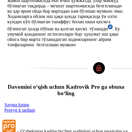
жамоа шартномасида ёки ички ҳужжатда, улар мавжуд
бўлмаган тақдирда – меҳнат шартномасида белгиланади
ва ҳар ярим ойда бир мартадан кам бўлиши мумкин эмас.
Ходимларга ойлик иш ҳақи қоида тариқасида ўн олти
кундан кўп бўлмаган танаффус билан икки қисмга
бўлинган ҳолда (бўнак ва қолган қисм) тўланади
. Бу
умумий қоиданинг истиснолари бор: ҳукумат иш ҳақи
ойига бир марта тўланадиган ходимларнинг айрим
тоифаларини белгилаши мумкин
Davomini oʻqish uchun Kadrovik Pro ga obuna
boʻling
Saytga kiring
Pereyti k tarifam
– Oʻzbekiston kadrlar boʻlimi хodimlari uchun tavsiyalar va