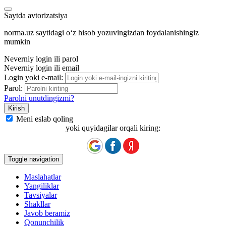
Saytda avtorizatsiya
norma.uz saytidagi oʻz hisob yozuvingizdan foydalanishingiz
mumkin
Neverniy login ili parol
Neverniy login ili email
Login yoki e-mail:
Parol:
Parolni unutdingizmi?
Meni eslab qoling
yoki quyidagilar orqali kiring:
Toggle navigation
Maslahatlar
Yangiliklar
Tavsiyalar
Shakllar
Javob beramiz
Qonunchilik