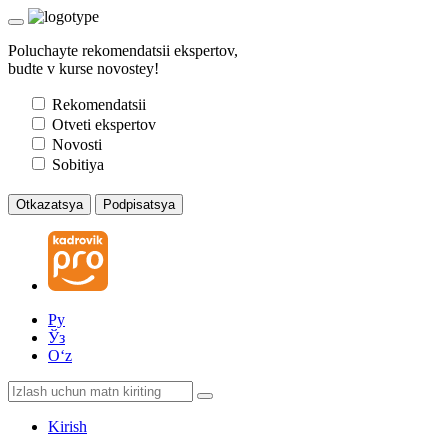
Poluchayte rekomendatsii ekspertov,
budte v kurse novostey!
Rekomendatsii
Otveti ekspertov
Novosti
Sobitiya
Otkazatsya
Podpisatsya
Ру
Ўз
Oʻz
Kirish