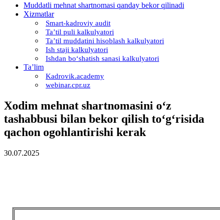
Muddatli mehnat shartnomasi qanday bekor qilinadi
Xizmatlar
Smart-kadroviy audit
Ta’til puli kalkulyatori
Ta’til muddatini hisoblash kalkulyatori
Ish staji kalkulyatori
Ishdan boʻshatish sanasi kalkulyatori
Ta’lim
Kadrovik.academy
webinar.cpr.uz
Xodim mehnat shartnomasini oʻz
tashabbusi bilan bekor qilish toʻgʻrisida
qachon ogohlantirishi kerak
30.07.2025