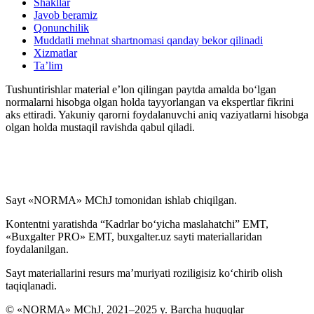
Shakllar
Javob beramiz
Qonunchilik
Muddatli mehnat shartnomasi qanday bekor qilinadi
Xizmatlar
Ta’lim
Tushuntirishlar material e’lon qilingan paytda amalda boʻlgan
normalarni hisobga olgan holda tayyorlangan va ekspertlar fikrini
aks ettiradi. Yakuniy qarorni foydalanuvchi aniq vaziyatlarni hisobga
olgan holda mustaqil ravishda qabul qiladi.
Sayt «NORMA» MChJ tomonidan ishlab chiqilgan.
Kontentni yaratishda “Kadrlar boʻyicha maslahatchi” EMT,
«Buxgalter PRO» EMT, buxgalter.uz sayti materiallaridan
foydalanilgan.
Sayt materiallarini resurs ma’muriyati roziligisiz koʻchirib olish
taqiqlanadi.
© «NORMA» MChJ, 2021–2025 y. Barcha huquqlar