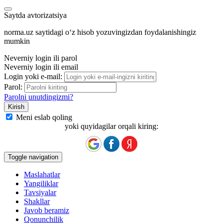
Saytda avtorizatsiya
norma.uz saytidagi oʻz hisob yozuvingizdan foydalanishingiz
mumkin
Neverniy login ili parol
Neverniy login ili email
Login yoki e-mail:
Parol:
Parolni unutdingizmi?
Meni eslab qoling
yoki quyidagilar orqali kiring:
Toggle navigation
Maslahatlar
Yangiliklar
Tavsiyalar
Shakllar
Javob beramiz
Qonunchilik