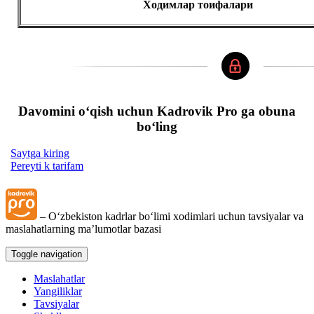
Ходимлар тоифалари
Davomini oʻqish uchun Kadrovik Pro ga obuna
boʻling
Saytga kiring
Pereyti k tarifam
– Oʻzbekiston kadrlar boʻlimi хodimlari uchun tavsiyalar va
maslahatlarning ma’lumotlar bazasi
Toggle navigation
Maslahatlar
Yangiliklar
Tavsiyalar