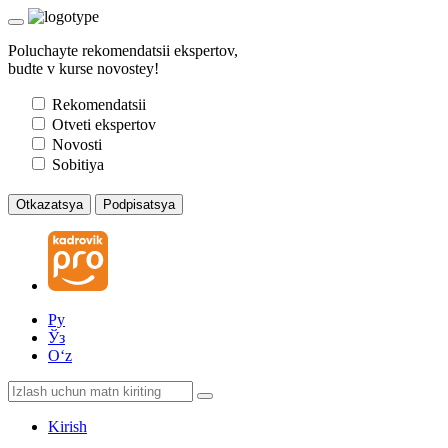
Poluchayte rekomendatsii ekspertov,
budte v kurse novostey!
Rekomendatsii
Otveti ekspertov
Novosti
Sobitiya
Otkazatsya
Podpisatsya
Ру
Ўз
Oʻz
Kirish