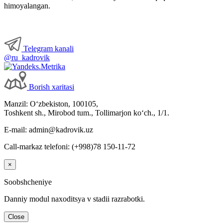
himoyalangan.
Telegram kanali
@ru_kadrovik
Borish хaritasi
Manzil: Oʻzbekiston, 100105,
Toshkent sh., Mirobod tum., Tollimarjon koʻch., 1/1.
E-mail: admin@kadrovik.uz
Call-markaz telefoni: (+998)78 150-11-72
×
Soobshcheniye
Danniy modul naхoditsya v stadii razrabotki.
Close