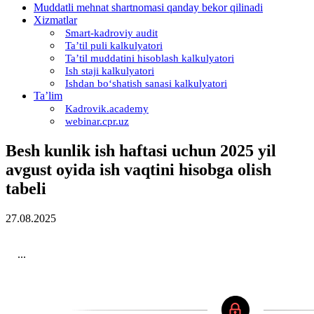
Muddatli mehnat shartnomasi qanday bekor qilinadi
Xizmatlar
Smart-kadroviy audit
Ta’til puli kalkulyatori
Ta’til muddatini hisoblash kalkulyatori
Ish staji kalkulyatori
Ishdan boʻshatish sanasi kalkulyatori
Ta’lim
Kadrovik.academy
webinar.cpr.uz
Besh kunlik ish haftasi uchun 2025 yil
avgust oyida ish vaqtini hisobga olish
tabeli
27.08.2025
...