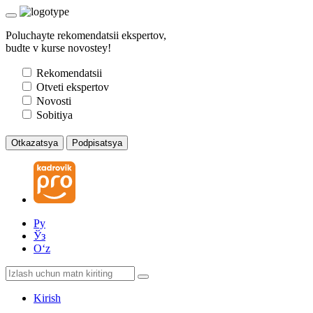
Poluchayte rekomendatsii ekspertov,
budte v kurse novostey!
Rekomendatsii
Otveti ekspertov
Novosti
Sobitiya
Otkazatsya
Podpisatsya
Ру
Ўз
Oʻz
Kirish