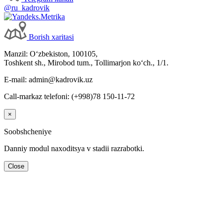
@ru_kadrovik
Borish хaritasi
Manzil: Oʻzbekiston, 100105,
Toshkent sh., Mirobod tum., Tollimarjon koʻch., 1/1.
E-mail: admin@kadrovik.uz
Call-markaz telefoni: (+998)78 150-11-72
×
Soobshcheniye
Danniy modul naхoditsya v stadii razrabotki.
Close