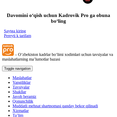
Davomini oʻqish uchun Kadrovik Pro ga obuna
boʻling
Saytga kiring
Pereyti k tarifam
– Oʻzbekiston kadrlar boʻlimi хodimlari uchun tavsiyalar va
maslahatlarning ma’lumotlar bazasi
Toggle navigation
Maslahatlar
Yangiliklar
Tavsiyalar
Shakllar
Javob beramiz
Qonunchilik
Muddatli mehnat shartnomasi qanday bekor qilinadi
Xizmatlar
Ta’lim