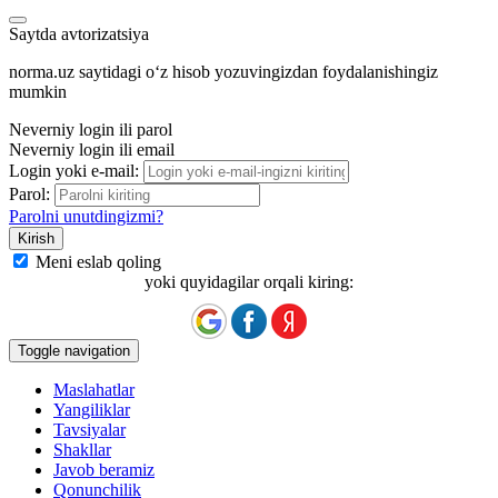
Saytda avtorizatsiya
norma.uz saytidagi oʻz hisob yozuvingizdan foydalanishingiz
mumkin
Neverniy login ili parol
Neverniy login ili email
Login yoki e-mail:
Parol:
Parolni unutdingizmi?
Meni eslab qoling
yoki quyidagilar orqali kiring:
Toggle navigation
Maslahatlar
Yangiliklar
Tavsiyalar
Shakllar
Javob beramiz
Qonunchilik