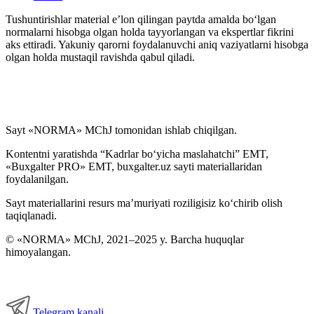
Tushuntirishlar material e’lon qilingan paytda amalda boʻlgan
normalarni hisobga olgan holda tayyorlangan va ekspertlar fikrini
aks ettiradi. Yakuniy qarorni foydalanuvchi aniq vaziyatlarni hisobga
olgan holda mustaqil ravishda qabul qiladi.
Sayt «NORMA» MChJ tomonidan ishlab chiqilgan.
Kontentni yaratishda “Kadrlar boʻyicha maslahatchi” EMT,
«Buxgalter PRO» EMT, buxgalter.uz sayti materiallaridan
foydalanilgan.
Sayt materiallarini resurs ma’muriyati roziligisiz koʻchirib olish
taqiqlanadi.
© «NORMA» MChJ, 2021–2025 y. Barcha huquqlar
himoyalangan.
Telegram kanali