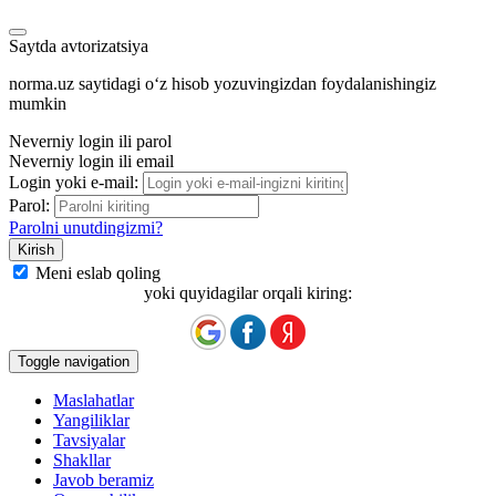
Saytda avtorizatsiya
norma.uz saytidagi oʻz hisob yozuvingizdan foydalanishingiz
mumkin
Neverniy login ili parol
Neverniy login ili email
Login yoki e-mail:
Parol:
Parolni unutdingizmi?
Meni eslab qoling
yoki quyidagilar orqali kiring:
Toggle navigation
Maslahatlar
Yangiliklar
Tavsiyalar
Shakllar
Javob beramiz