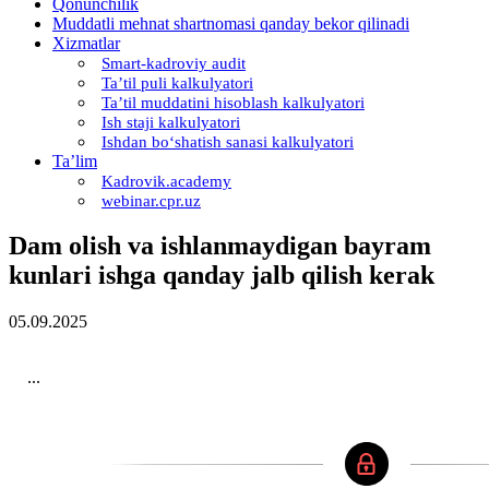
Qonunchilik
Muddatli mehnat shartnomasi qanday bekor qilinadi
Xizmatlar
Smart-kadroviy audit
Ta’til puli kalkulyatori
Ta’til muddatini hisoblash kalkulyatori
Ish staji kalkulyatori
Ishdan boʻshatish sanasi kalkulyatori
Ta’lim
Kadrovik.academy
webinar.cpr.uz
Dam olish va ishlanmaydigan bayram
kunlari ishga qanday jalb qilish kerak
05.09.2025
...