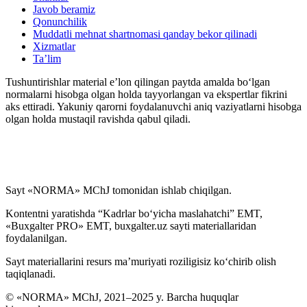
Javob beramiz
Qonunchilik
Muddatli mehnat shartnomasi qanday bekor qilinadi
Xizmatlar
Ta’lim
Tushuntirishlar material e’lon qilingan paytda amalda boʻlgan
normalarni hisobga olgan holda tayyorlangan va ekspertlar fikrini
aks ettiradi. Yakuniy qarorni foydalanuvchi aniq vaziyatlarni hisobga
olgan holda mustaqil ravishda qabul qiladi.
Sayt «NORMA» MChJ tomonidan ishlab chiqilgan.
Kontentni yaratishda “Kadrlar boʻyicha maslahatchi” EMT,
«Buxgalter PRO» EMT, buxgalter.uz sayti materiallaridan
foydalanilgan.
Sayt materiallarini resurs ma’muriyati roziligisiz koʻchirib olish
taqiqlanadi.
© «NORMA» MChJ, 2021–2025 y. Barcha huquqlar