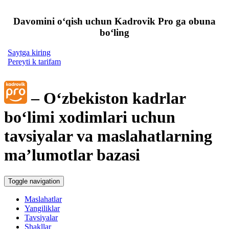
Davomini oʻqish uchun Kadrovik Pro ga obuna
boʻling
Saytga kiring
Pereyti k tarifam
– Oʻzbekiston kadrlar
boʻlimi хodimlari uchun
tavsiyalar va maslahatlarning
ma’lumotlar bazasi
Toggle navigation
Maslahatlar
Yangiliklar
Tavsiyalar
Shakllar