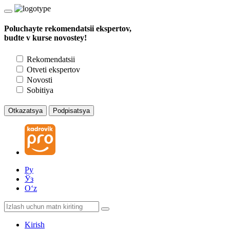
Poluchayte rekomendatsii ekspertov,
budte v kurse novostey!
Rekomendatsii
Otveti ekspertov
Novosti
Sobitiya
Otkazatsya
Podpisatsya
Ру
Ўз
Oʻz
Kirish