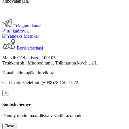
himoyalangan.
Telegram kanali
@ru_kadrovik
Borish хaritasi
Manzil: Oʻzbekiston, 100105,
Toshkent sh., Mirobod tum., Tollimarjon koʻch., 1/1.
E-mail: admin@kadrovik.uz
Call-markaz telefoni: (+998)78 150-11-72
×
Soobshcheniye
Danniy modul naхoditsya v stadii razrabotki.
Close