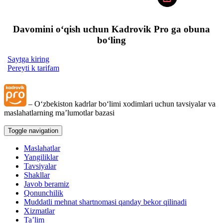
Davomini oʻqish uchun Kadrovik Pro ga obuna
boʻling
Saytga kiring
Pereyti k tarifam
– Oʻzbekiston kadrlar boʻlimi хodimlari uchun tavsiyalar va
maslahatlarning ma’lumotlar bazasi
Toggle navigation
Maslahatlar
Yangiliklar
Tavsiyalar
Shakllar
Javob beramiz
Qonunchilik
Muddatli mehnat shartnomasi qanday bekor qilinadi
Xizmatlar
Ta’lim