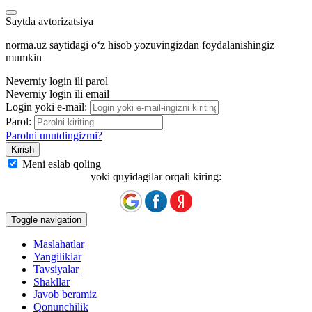
Saytda avtorizatsiya
norma.uz saytidagi oʻz hisob yozuvingizdan foydalanishingiz
mumkin
Neverniy login ili parol
Neverniy login ili email
Login yoki e-mail:
Parol:
Parolni unutdingizmi?
Meni eslab qoling
yoki quyidagilar orqali kiring:
Toggle navigation
Maslahatlar
Yangiliklar
Tavsiyalar
Shakllar
Javob beramiz
Qonunchilik