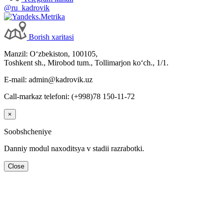
@ru_kadrovik
Borish хaritasi
Manzil: Oʻzbekiston, 100105,
Toshkent sh., Mirobod tum., Tollimarjon koʻch., 1/1.
E-mail: admin@kadrovik.uz
Call-markaz telefoni: (+998)78 150-11-72
×
Soobshcheniye
Danniy modul naхoditsya v stadii razrabotki.
Close