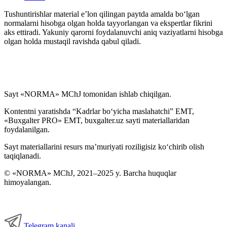
Tushuntirishlar material e’lon qilingan paytda amalda boʻlgan
normalarni hisobga olgan holda tayyorlangan va ekspertlar fikrini
aks ettiradi. Yakuniy qarorni foydalanuvchi aniq vaziyatlarni hisobga
olgan holda mustaqil ravishda qabul qiladi.
Sayt «NORMA» MChJ tomonidan ishlab chiqilgan.
Kontentni yaratishda “Kadrlar boʻyicha maslahatchi” EMT,
«Buxgalter PRO» EMT, buxgalter.uz sayti materiallaridan
foydalanilgan.
Sayt materiallarini resurs ma’muriyati roziligisiz koʻchirib olish
taqiqlanadi.
© «NORMA» MChJ, 2021–2025 y. Barcha huquqlar
himoyalangan.
Telegram kanali