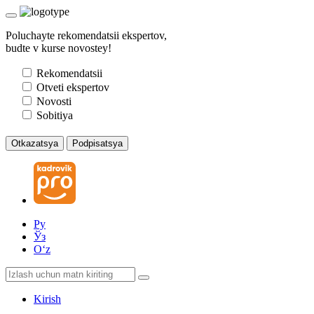
Poluchayte rekomendatsii ekspertov,
budte v kurse novostey!
Rekomendatsii
Otveti ekspertov
Novosti
Sobitiya
Otkazatsya
Podpisatsya
Ру
Ўз
Oʻz
Kirish