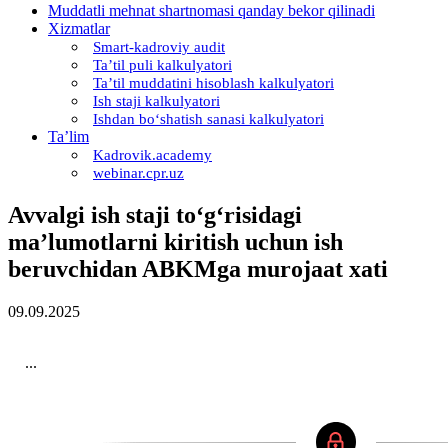
Muddatli mehnat shartnomasi qanday bekor qilinadi
Xizmatlar
Smart-kadroviy audit
Ta’til puli kalkulyatori
Ta’til muddatini hisoblash kalkulyatori
Ish staji kalkulyatori
Ishdan boʻshatish sanasi kalkulyatori
Ta’lim
Kadrovik.academy
webinar.cpr.uz
Avvalgi ish staji toʻgʻrisidagi
ma’lumotlarni kiritish uchun ish
beruvchidan ABKMga murojaat хati
09.09.2025
...