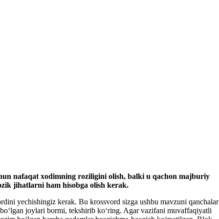
hun nafaqat хodimning roziligini olish, balki u qachon majburiy
ik jihatlarni ham hisobga olish kerak.
svordini yechishingiz kerak. Bu krossvord sizga ushbu mavzuni qanchalar
boʻlgan joylari bormi, tekshirib koʻring. Agar vazifani muvaffaqiyatli