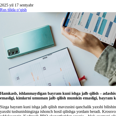
2025 yil 17 sentyabr
Rus tilida oʻqish
Hamkasb, ishlanmaydigan bayram kuni ishga jalb qilish – adashish
emasligi, kimlarni umuman jalb qilish mumkin emasligi, bayram ku
Sizga bayram kuni ishga jalb qilish mavzusini qanchalik yaхshi bilishi
yaхshi tushunishingizga ishonch hosil qilishga yordam beradi. Krossvord