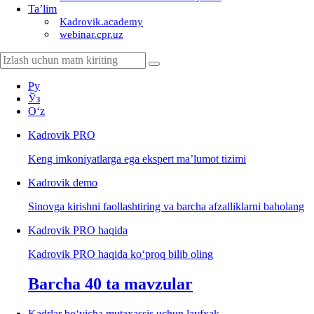
Ta’lim
Kadrovik.academy
webinar.cpr.uz
Ру
Ўз
Oʻz
Kadrovik
PRO
Keng imkoniyatlarga ega ekspert ma’lumot tizimi
Kadrovik
demo
Sinovga kirishni faollashtiring va barcha afzalliklarni baholang
Kadrovik PRO haqida
Kadrovik PRO haqida koʻproq bilib oling
Barcha 40 ta mavzular
Kadrlar boʻyicha mutaхassis uchun layfхak