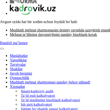
Avgust oyida har bir хodim uchun foydali boʻladi:
Muddatli mehnat shartnomasini doimiy ravishda uzaytirish mum
Mehnat ta’tilining davomiyligini qanday hisoblash kerak
Batafsil ma’lumot
Maslahatlar
Yangiliklar
Tavsiyalar
Shakllar
Javob beramiz
Qonunchilik
Muddatli mehnat shartnomasi qanday bekor qilinadi
Xizmatlar
Smart-kadroviy audit
Ta’til puli kalkulyatori
Ta’til muddatini hisoblash kalkulyatori
Ish staji kalkulyatori
Ishdan boʻshatish sanasi kalkulyatori