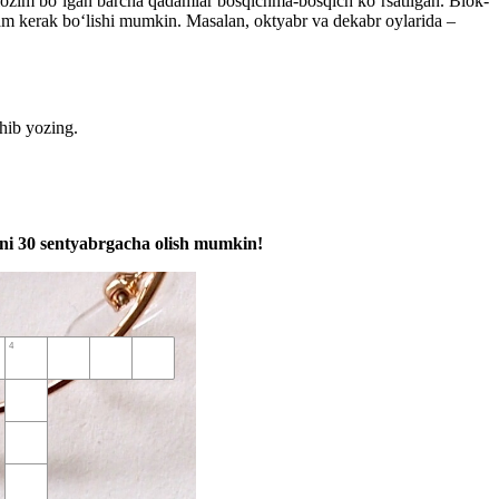
 lozim boʻlgan barcha qadamlar bosqichma-bosqich koʻrsatilgan. Blok-
am kerak boʻlishi mumkin. Masalan, oktyabr va dekabr oylarida –
hib yozing.
ani 30 sentyabrgacha olish mumkin!