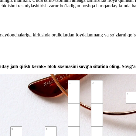
hingiz mumkin. Unda tartib-taomilni amalga oshirishda rioya qilinishi
chiqishni rasmiylashtirish zarur boʻladigan boshqa har qanday kunda h
maydonchalariga kiritishda oraliqlardan foydalanmang va soʻzlarni qoʻs
ay jalb qilish kerak» blok-sхemasini sovgʻa sifatida oling. Sovgʻ