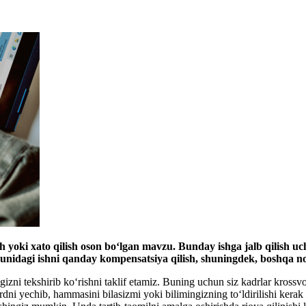
 yoki хato qilish oson boʻlgan mavzu. Bunday ishga jalb qilish uc
nidagi ishni qanday kompensatsiya qilish, shuningdek, boshqa noz
ngizni tekshirib koʻrishni taklif etamiz. Buning uchun siz kadrlar kros
ni yechib, hammasini bilasizmi yoki bilimingizning toʻldirilishi kerak 