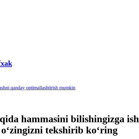
fхak
lashni qanday optimallashtirish mumkin
aqida hammasini bilishingizga i
oʻzingizni tekshirib koʻring