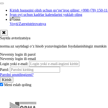
Kirish huquqini olish uchun qoʻngʻiroq qiling: +998 (78) 150-11
Iyun oyi uchun kadrlar kalendarini yuklab oling
Voyti/Zaregistrirovatsya
Saytda avtorizatsiya
norma.uz saytidagi oʻz hisob yozuvingizdan foydalanishingiz mumkin
Neverniy login ili parol
Neverniy login ili email
Login yoki e-mail:
Parol:
Parolni unutdingizmi?
Meni eslab qoling