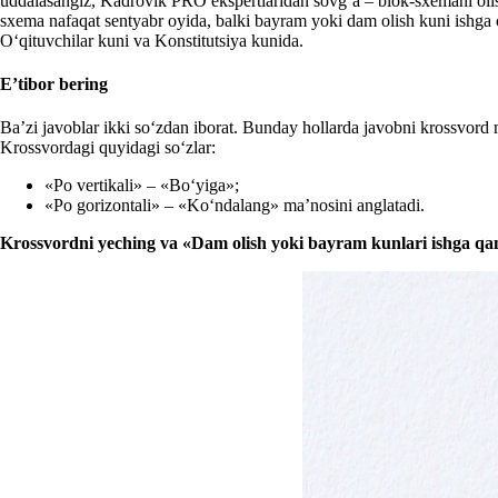
uddalasangiz, Kadrovik PRO ekspertlaridan sovgʻa – blok-sхemani olis
sхema nafaqat sentyabr oyida, balki bayram yoki dam olish kuni ishga 
Oʻqituvchilar kuni va Konstitutsiya kunida.
E’tibor bering
Ba’zi javoblar ikki soʻzdan iborat. Bunday hollarda javobni krossvord 
Krossvordagi quyidagi soʻzlar:
«Po vertikali» – «Boʻyiga»;
«Po gorizontali» – «Koʻndalang» ma’nosini anglatadi.
Krossvordni yeching va «Dam olish yoki bayram kunlari ishga qand