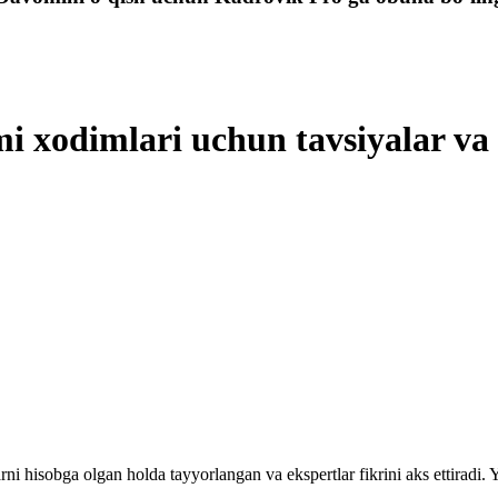
mi хodimlari uchun tavsiyalar v
rni hisobga olgan holda tayyorlangan va ekspertlar fikrini aks ettiradi.