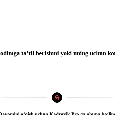
хodimga ta’til berishmi yoki uning uchun k
Davomini oʻqish uchun Kadrovik Pro ga obuna boʻlin