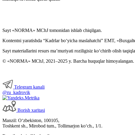
Sayt «NORMA» MChJ tomonidan ishlab chiqilgan.
Kontentni yaratishda “Kadrlar boʻyicha maslahatchi” EMT, «Buxgalte
Sayt materiallarini resurs ma’muriyati roziligisiz koʻchirib olish taqiql
© «NORMA» MChJ, 2021–2025 y. Barcha huquqlar himoyalangan.
Telegram kanali
@ru_kadrovik
Borish хaritasi
Manzil: Oʻzbekiston, 100105,
Toshkent sh., Mirobod tum., Tollimarjon koʻch., 1/1.