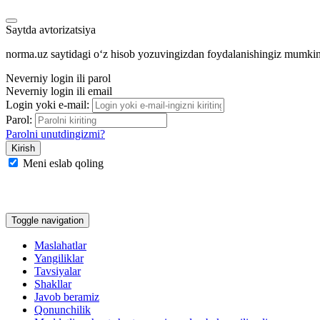
Saytda avtorizatsiya
norma.uz saytidagi oʻz hisob yozuvingizdan foydalanishingiz mumki
Neverniy login ili parol
Neverniy login ili email
Login yoki e-mail:
Parol:
Parolni unutdingizmi?
Meni eslab qoling
Google
Facebook
Yandeks
Toggle navigation
Maslahatlar
Yangiliklar
Tavsiyalar
Shakllar
Javob beramiz
Qonunchilik