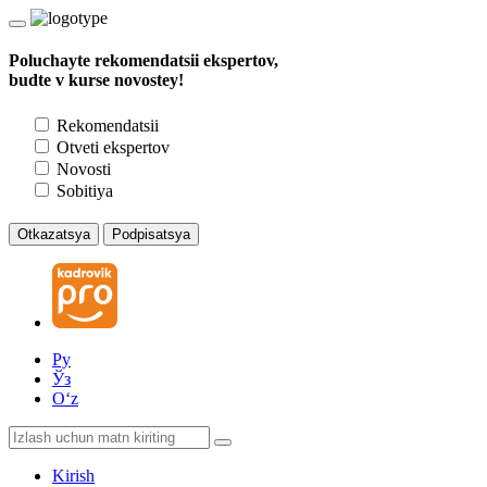
Poluchayte rekomendatsii ekspertov,
budte v kurse novostey!
Rekomendatsii
Otveti ekspertov
Novosti
Sobitiya
Otkazatsya
Podpisatsya
Ру
Ўз
Oʻz
Kirish