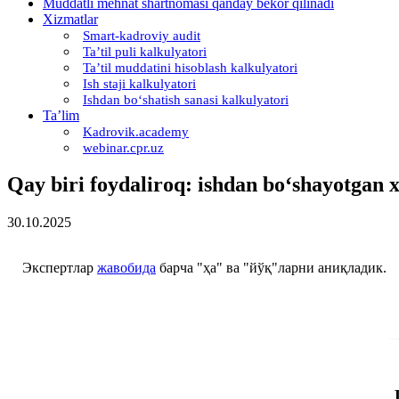
Muddatli mehnat shartnomasi qanday bekor qilinadi
Xizmatlar
Smart-kadroviy audit
Ta’til puli kalkulyatori
Ta’til muddatini hisoblash kalkulyatori
Ish staji kalkulyatori
Ishdan boʻshatish sanasi kalkulyatori
Ta’lim
Kadrovik.academy
webinar.cpr.uz
Qay biri foydaliroq: ishdan boʻshayotgan 
30.10.2025
Экспертлар
жавобида
барча "ҳа" ва "йўқ"ларни аниқладик.