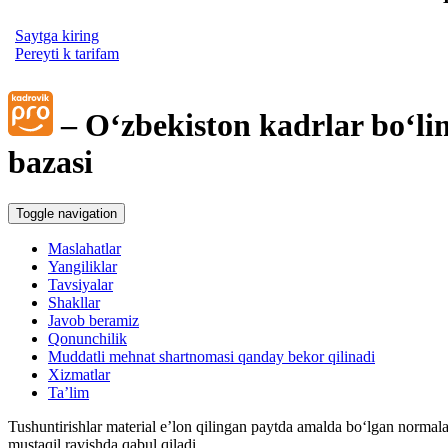
Saytga kiring
Pereyti k tarifam
– Oʻzbekiston kadrlar boʻli
bazasi
Toggle navigation
Maslahatlar
Yangiliklar
Tavsiyalar
Shakllar
Javob beramiz
Qonunchilik
Muddatli mehnat shartnomasi qanday bekor qilinadi
Xizmatlar
Ta’lim
Tushuntirishlar material e’lon qilingan paytda amalda boʻlgan normala
mustaqil ravishda qabul qiladi.