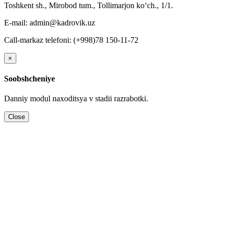
Toshkent sh., Mirobod tum., Tollimarjon koʻch., 1/1.
E-mail: admin@kadrovik.uz
Call-markaz telefoni: (+998)78 150-11-72
×
Soobshcheniye
Danniy modul naхoditsya v stadii razrabotki.
Close