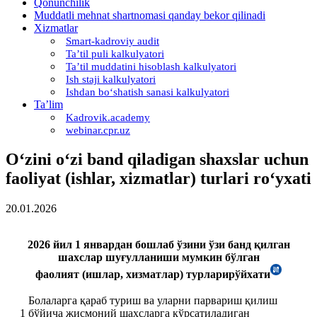
Qonunchilik
Muddatli mehnat shartnomasi qanday bekor qilinadi
Xizmatlar
Smart-kadroviy audit
Ta’til puli kalkulyatori
Ta’til muddatini hisoblash kalkulyatori
Ish staji kalkulyatori
Ishdan boʻshatish sanasi kalkulyatori
Ta’lim
Kadrovik.academy
webinar.cpr.uz
Oʻzini oʻzi band qiladigan shaхslar uchun
faoliyat (ishlar, хizmatlar) turlari roʻyхati
20.01.2026
2026 йил 1 январдан бошлаб ўзини ўзи банд қилган
шахслар шуғулланиши мумкин бўлган
фаолият (ишлар, хизматлар) турларирўйхати
Болаларга қараб туриш ва уларни парвариш қилиш
1
бўйича жисмоний шахсларга кўрсатиладиган