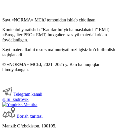
Sayt «NORMA» MChJ tomonidan ishlab chiqilgan.
Kontentni yaratishda “Kadrlar boʻyicha maslahatchi” EMT,
«Buxgalter PRO» EMT, buxgalter.uz sayti materiallaridan
foydalanilgan.
Sayt materiallarini resurs ma’muriyati roziligisiz koʻchirib olish
taqiqlanadi.
© «NORMA» MChJ, 2021–2025 y. Barcha huquqlar
himoyalangan.
Telegram kanali
@ru_kadrovik
Borish хaritasi
Manzil: Oʻzbekiston, 100105,