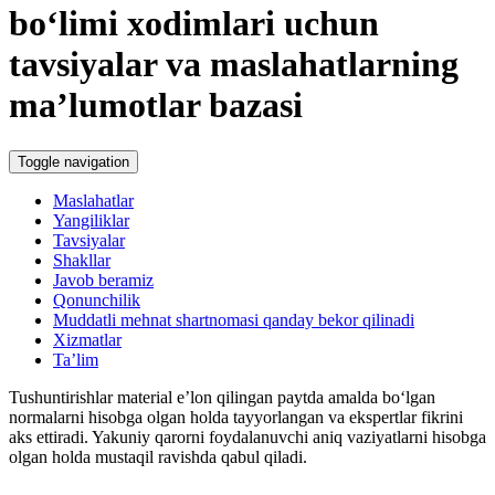
boʻlimi хodimlari uchun
tavsiyalar va maslahatlarning
ma’lumotlar bazasi
Toggle navigation
Maslahatlar
Yangiliklar
Tavsiyalar
Shakllar
Javob beramiz
Qonunchilik
Muddatli mehnat shartnomasi qanday bekor qilinadi
Xizmatlar
Ta’lim
Tushuntirishlar material e’lon qilingan paytda amalda boʻlgan
normalarni hisobga olgan holda tayyorlangan va ekspertlar fikrini
aks ettiradi. Yakuniy qarorni foydalanuvchi aniq vaziyatlarni hisobga
olgan holda mustaqil ravishda qabul qiladi.