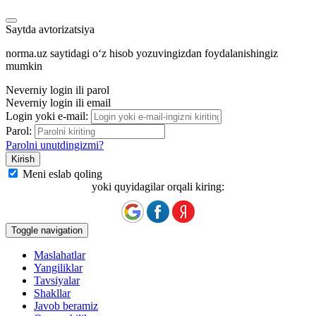
Saytda avtorizatsiya
norma.uz saytidagi oʻz hisob yozuvingizdan foydalanishingiz
mumkin
Neverniy login ili parol
Neverniy login ili email
Login yoki e-mail:
Parol:
Parolni unutdingizmi?
Meni eslab qoling
yoki quyidagilar orqali kiring:
Toggle navigation
Maslahatlar
Yangiliklar
Tavsiyalar
Shakllar
Javob beramiz