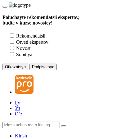
Poluchayte rekomendatsii ekspertov,
budte v kurse novostey!
Rekomendatsii
Otveti ekspertov
Novosti
Sobitiya
Otkazatsya
Podpisatsya
Ру
Ўз
Oʻz
Kirish