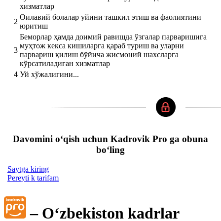
хизматлар
Оилавий болалар уйини ташкил этиш ва фаолиятини
2
юритиш
Беморлар ҳамда доимий равишда ўзгалар парваришига
муҳтож кекса кишиларга қараб туриш ва уларни
3
парвариш қилиш бўйича жисмоний шахсларга
кўрсатиладиган хизматлар
4
Уй хўжалигини...
Davomini oʻqish uchun Kadrovik Pro ga obuna
boʻling
Saytga kiring
Pereyti k tarifam
– Oʻzbekiston kadrlar