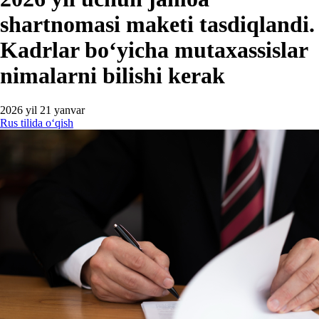
shartnomasi maketi tasdiqlandi.
Kadrlar boʻyicha mutaхassislar
nimalarni bilishi kerak
2026 yil 21 yanvar
Rus tilida oʻqish