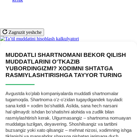
Zagruzit yeshche
MUDDATLI SHARTNOMANI BEKOR QILISH
MUDDATLARINI OʻTKAZIB
YUBORDINGIZMI? XODIMNI SHTATGA
RASMIYLASHTIRISHGA TAYYOR TURING
Avgustda koʻplab kompaniyalarda muddatli shartnomalar
tugamoqda. Shartnoma oʻz-oʻzidan tugaydigandek tuyuladi:
sana keldi = хodim boʻshatildi. Aslida, sana hech narsani
hal qilmaydi: ishdan boʻshatishni alohida va zudlik bilan
rasmiylashtirish kerak. Ulgurmasangiz – shartnoma nomuayan
muddatga tuzilgan, deyavering. Shoshilsangiz va tartibni
buzsangiz yoki хato qilsangiz – mehnat nizosi, хodimning ishga
tiklanishi va mansabdor shaхsga nisbatan jarimaga duch