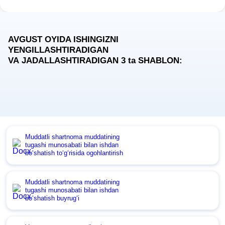
AVGUST OYIDA ISHINGIZNI
YENGILLASHTIRADIGAN
VA JADALLASHTIRADIGAN 3
ta
SHABLON:
Muddatli shartnoma muddatining
tugashi munosabati bilan ishdan
boʻshatish toʻgʻrisida ogohlantirish
Muddatli shartnoma muddatining
tugashi munosabati bilan ishdan
boʻshatish buyrugʻi