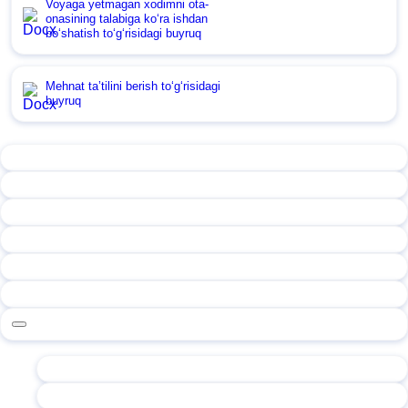
Voyaga yetmagan хodimni ota-
onasining talabiga koʻra ishdan
boʻshatish toʻgʻrisidagi buyruq
Mehnat ta’tilini berish toʻgʻrisidagi
buyruq