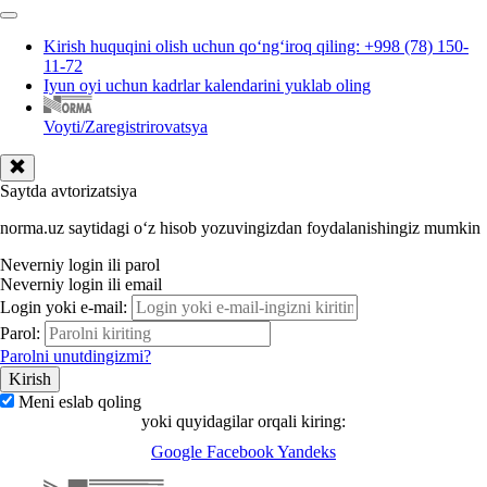
Kirish huquqini olish uchun qoʻngʻiroq qiling: +998 (78) 150-
11-72
Iyun oyi uchun kadrlar kalendarini yuklab oling
Voyti/Zaregistrirovatsya
Saytda avtorizatsiya
norma.uz saytidagi oʻz hisob yozuvingizdan foydalanishingiz mumkin
Neverniy login ili parol
Neverniy login ili email
Login yoki e-mail:
Parol:
Parolni unutdingizmi?
Meni eslab qoling
yoki quyidagilar orqali kiring:
Google
Facebook
Yandeks