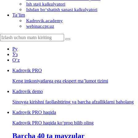
Ish staji kalkulyatori
Ishdan boʻshatish sanasi kalkulyatori
Ta’lim
Kadrovik.academy
webinar.cpr.uz
Ру
Ўз
Oʻz
Kadrovik
PRO
Keng imkoniyatlarga ega ekspert ma’lumot tizimi
Kadrovik
demo
Sinovga kirishni faollashtiring va barcha afzalliklarni baholang
Kadrovik PRO haqida
Kadrovik PRO haqida koʻproq bilib oling
Barcha 40 ta mavzular