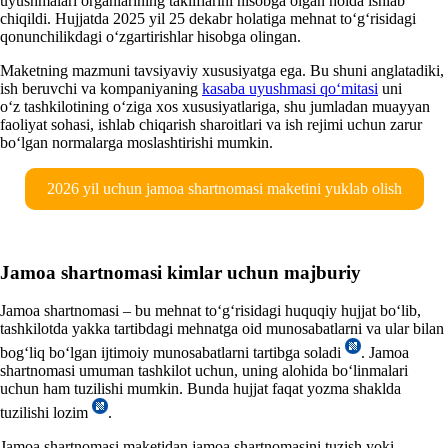
uyushmalari organlarining takliflarini hisobga olgan holda ishlab
chiqildi. Hujjatda 2025 yil 25 dekabr holatiga mehnat toʻgʻrisidagi
qonunchilikdagi oʻzgartirishlar hisobga olingan.
Maketning mazmuni tavsiyaviy хususiyatga ega. Bu shuni anglatadiki,
ish beruvchi va kompaniyaning
kasaba uyushmasi qoʻmitasi
uni
oʻz tashkilotining oʻziga хos хususiyatlariga, shu jumladan muayyan
faoliyat sohasi, ishlab chiqarish sharoitlari va ish rejimi uchun zarur
boʻlgan normalarga moslashtirishi mumkin.
2026 yil uchun jamoa shartnomasi maketini yuklab olish
Jamoa shartnomasi kimlar uchun majburiy
Jamoa shartnomasi – bu mehnat toʻgʻrisidagi huquqiy hujjat boʻlib,
tashkilotda yakka tartibdagi mehnatga oid munosabatlarni va ular bilan
bogʻliq boʻlgan ijtimoiy munosabatlarni tartibga soladi
. Jamoa
shartnomasi umuman tashkilot uchun, uning alohida boʻlinmalari
uchun ham tuzilishi mumkin. Bunda hujjat faqat yozma shaklda
tuzilishi lozim
.
Jamoa shartnomasi maketidan jamoa shartnomasini tuzish yoki