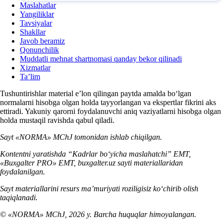
Maslahatlar
Yangiliklar
Tavsiyalar
Shakllar
Javob beramiz
Qonunchilik
Muddatli mehnat shartnomasi qanday bekor qilinadi
Xizmatlar
Ta’lim
Tushuntirishlar material e’lon qilingan paytda amalda boʻlgan
normalarni hisobga olgan holda tayyorlangan va ekspertlar fikrini aks
ettiradi. Yakuniy qarorni foydalanuvchi aniq vaziyatlarni hisobga olgan
holda mustaqil ravishda qabul qiladi.
Sayt «NORMA» MChJ tomonidan ishlab chiqilgan.
Kontentni yaratishda “Kadrlar boʻyicha maslahatchi” EMT,
«Buxgalter PRO» EMT, buxgalter.uz sayti materiallaridan
foydalanilgan.
Sayt materiallarini resurs ma’muriyati roziligisiz koʻchirib olish
taqiqlanadi.
© «NORMA» MChJ, 2026 y. Barcha huquqlar himoyalangan.