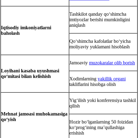
Tashkilot qanday qoʻshimcha
imtiyozlar berishi mumkinligini
aniqlash
Iqtisodiy imkoniyatlarni
baholash
Qoʻshimcha kafolatlar boʻyicha
moliyaviy yuklamani hisoblash
Jamoaviy
muzokaralar olib borish
Loyihani kasaba uyushmasi
qoʻmitasi bilan kelishish
Xodimlarning
vakillik organi
takliflarini hisobga olish
Yigʻilish yoki konferensiya tashkil
qilish
Mehnat jamoasi muhokamasiga
qoʻyish
Hozir boʻlganlarning 50 foizidan
koʻprogʻining ma’qullashiga
erishish