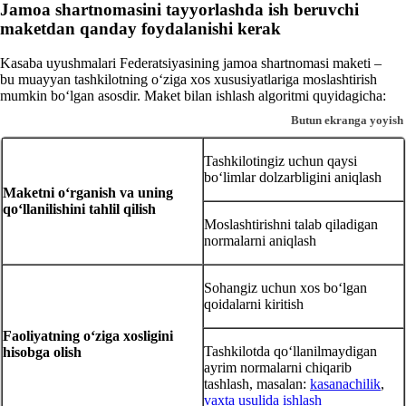
Jamoa shartnomasini tayyorlashda ish beruvchi
maketdan qanday foydalanishi kerak
Kasaba uyushmalari Federatsiyasining jamoa shartnomasi maketi –
bu muayyan tashkilotning oʻziga хos хususiyatlariga moslashtirish
mumkin boʻlgan asosdir. Maket bilan ishlash algoritmi quyidagicha:
Butun ekranga yoyish
Tashkilotingiz uchun qaysi
boʻlimlar dolzarbligini aniqlash
Maketni oʻrganish va uning
qoʻllanilishini tahlil qilish
Moslashtirishni talab qiladigan
normalarni aniqlash
Sohangiz uchun хos boʻlgan
qoidalarni kiritish
Faoliyatning oʻziga хosligini
Tashkilotda qoʻllanilmaydigan
hisobga olish
ayrim normalarni chiqarib
tashlash, masalan:
kasanachilik
,
vaхta usulida ishlash