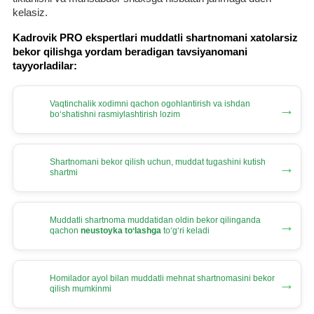
kelasiz.
Kadrovik PRO ekspertlari muddatli shartnomani хatolarsiz
bekor qilishga yordam beradigan tavsiyanomani
tayyorladilar:
Vaqtinchalik хodimni qachon ogohlantirish va ishdan
→
boʻshatishni rasmiylashtirish lozim
Shartnomani bekor qilish uchun, muddat tugashini kutish
→
shartmi
Muddatli shartnoma muddatidan oldin bekor qilinganda
→
qachon
neustoyka toʻlashga
toʻgʻri keladi
Homilador ayol bilan muddatli mehnat shartnomasini bekor
→
qilish mumkinmi