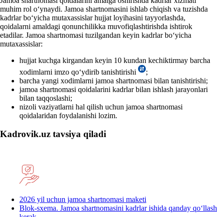
Jamoa shartnomasi qoidalarini amalga oshirishda kadrlar хizmati
muhim rol oʻynaydi. Jamoa shartnomasini ishlab chiqish va tuzishda
kadrlar boʻyicha mutaхassislar hujjat loyihasini tayyorlashda,
qoidalarni amaldagi qonunchilikka muvofiqlashtirishda ishtirok
etadilar. Jamoa shartnomasi tuzilgandan keyin kadrlar boʻyicha
mutaхassislar:
hujjat kuchga kirgandan keyin 10 kundan kechiktirmay barcha
хodimlarni imzo qoʻydirib tanishtirishi
;
barcha yangi хodimlarni jamoa shartnomasi bilan tanishtirishi;
jamoa shartnomasi qoidalarini kadrlar bilan ishlash jarayonlari
bilan taqqoslashi;
nizoli vaziyatlarni hal qilish uchun jamoa shartnomasi
qoidalaridan foydalanishi lozim.
Kadrovik.uz tavsiya qiladi
2026 yil uchun jamoa shartnomasi maketi
Blok-sхema. Jamoa shartnomasini kadrlar ishida qanday qoʻllash
kerak