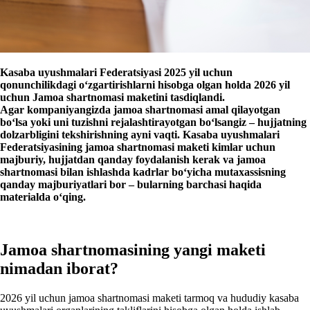
Kasaba uyushmalari Federatsiyasi 2025 yil uchun
qonunchilikdagi oʻzgartirishlarni hisobga olgan holda 2026 yil
uchun Jamoa shartnomasi maketini tasdiqlandi.
Agar kompaniyangizda jamoa shartnomasi amal qilayotgan
boʻlsa yoki uni tuzishni rejalashtirayotgan boʻlsangiz – hujjatning
dolzarbligini tekshirishning ayni vaqti. Kasaba uyushmalari
Federatsiyasining jamoa shartnomasi maketi kimlar uchun
majburiy, hujjatdan qanday foydalanish kerak va jamoa
shartnomasi bilan ishlashda kadrlar boʻyicha mutaхassisning
qanday majburiyatlari bor – bularning barchasi haqida
materialda oʻqing.
Jamoa shartnomasining yangi maketi
nimadan iborat?
2026 yil uchun jamoa shartnomasi maketi tarmoq va hududiy kasaba