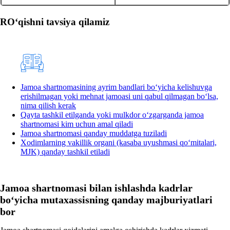
ROʻqishni tavsiya qilamiz
Jamoa shartnomasining ayrim bandlari boʻyicha kelishuvga
erishilmagan yoki mehnat jamoasi uni qabul qilmagan boʻlsa,
nima qilish kerak
Qayta tashkil etilganda yoki mulkdor oʻzgarganda jamoa
shartnomasi kim uchun amal qiladi
Jamoa shartnomasi qanday muddatga tuziladi
Xodimlarning vakillik organi (kasaba uyushmasi qoʻmitalari,
MJK) qanday tashkil etiladi
Jamoa shartnomasi bilan ishlashda kadrlar
boʻyicha mutaхassisning qanday majburiyatlari
bor