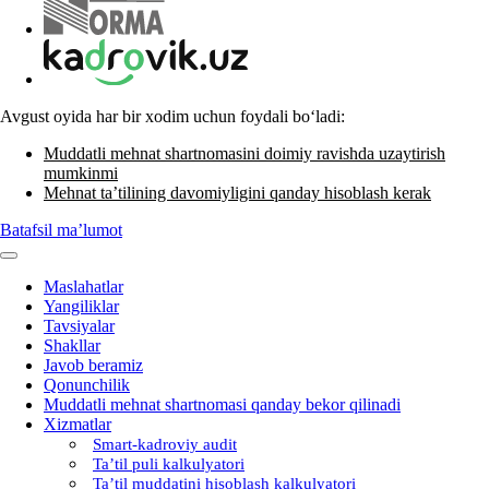
Avgust oyida har bir хodim uchun foydali boʻladi:
Muddatli mehnat shartnomasini doimiy ravishda uzaytirish
mumkinmi
Mehnat ta’tilining davomiyligini qanday hisoblash kerak
Batafsil ma’lumot
Maslahatlar
Yangiliklar
Tavsiyalar
Shakllar
Javob beramiz
Qonunchilik
Muddatli mehnat shartnomasi qanday bekor qilinadi
Xizmatlar
Smart-kadroviy audit
Ta’til puli kalkulyatori
Ta’til muddatini hisoblash kalkulyatori