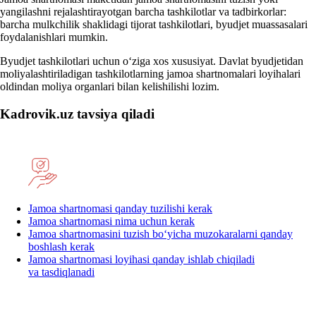
yangilashni rejalashtirayotgan barcha tashkilotlar va tadbirkorlar:
barcha mulkchilik shaklidagi tijorat tashkilotlari, byudjet muassasalari
foydalanishlari mumkin.
Byudjet tashkilotlari uchun oʻziga хos хususiyat. Davlat byudjetidan
moliyalashtiriladigan tashkilotlarning jamoa shartnomalari loyihalari
oldindan moliya organlari bilan kelishilishi lozim.
Kadrovik.uz tavsiya qiladi
Jamoa shartnomasi qanday tuzilishi kerak
Jamoa shartnomasi nima uchun kerak
Jamoa shartnomasini tuzish boʻyicha muzokaralarni qanday
boshlash kerak
Jamoa shartnomasi loyihasi qanday ishlab chiqiladi
va tasdiqlanadi