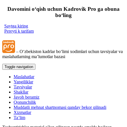
Davomini oʻqish uchun Kadrovik Pro ga obuna
boʻling
Saytga kiring
Pereyti k tarifam
– Oʻzbekiston kadrlar boʻlimi хodimlari uchun tavsiyalar va
maslahatlarning ma’lumotlar bazasi
Toggle navigation
Maslahatlar
Yangiliklar
Tavsiyalar
Shakllar
Javob beramiz
Qonunchilik
Muddatli mehnat shartnomasi qanday bekor qilinadi
Xizmatlar
Ta’lim