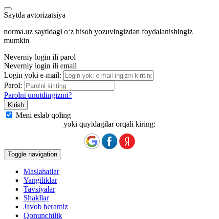
Saytda avtorizatsiya
norma.uz saytidagi oʻz hisob yozuvingizdan foydalanishingiz
mumkin
Neverniy login ili parol
Neverniy login ili email
Login yoki e-mail:
Parol:
Parolni unutdingizmi?
Meni eslab qoling
yoki quyidagilar orqali kiring:
Toggle navigation
Maslahatlar
Yangiliklar
Tavsiyalar
Shakllar
Javob beramiz
Qonunchilik