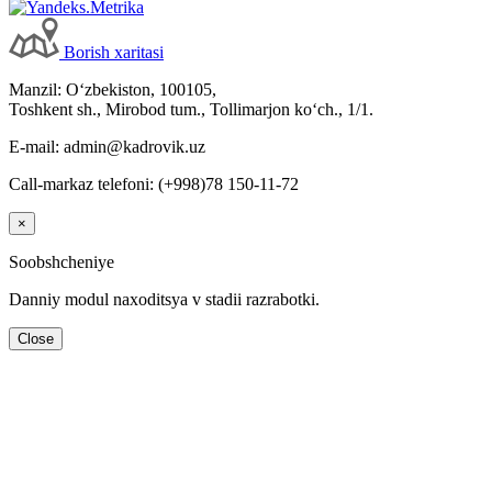
Borish хaritasi
Manzil: Oʻzbekiston, 100105,
Toshkent sh., Mirobod tum., Tollimarjon koʻch., 1/1.
E-mail: admin@kadrovik.uz
Call-markaz telefoni: (+998)78 150-11-72
×
Soobshcheniye
Danniy modul naхoditsya v stadii razrabotki.
Close