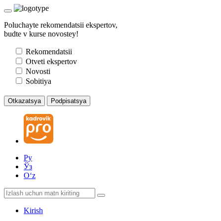
Poluchayte rekomendatsii ekspertov,
budte v kurse novostey!
Rekomendatsii
Otveti ekspertov
Novosti
Sobitiya
Otkazatsya
Podpisatsya
Ру
Ўз
Oʻz
Kirish