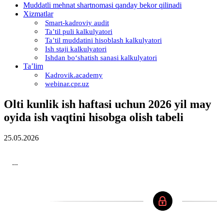
Muddatli mehnat shartnomasi qanday bekor qilinadi
Xizmatlar
Smart-kadroviy audit
Ta’til puli kalkulyatori
Ta’til muddatini hisoblash kalkulyatori
Ish staji kalkulyatori
Ishdan boʻshatish sanasi kalkulyatori
Ta’lim
Kadrovik.academy
webinar.cpr.uz
Olti kunlik ish haftasi uchun 2026 yil may
oyida ish vaqtini hisobga olish tabeli
25.05.2026
...