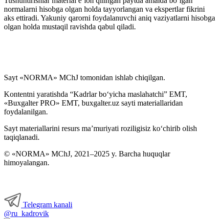
Tushuntirishlar material e’lon qilingan paytda amalda boʻlgan
normalarni hisobga olgan holda tayyorlangan va ekspertlar fikrini
aks ettiradi. Yakuniy qarorni foydalanuvchi aniq vaziyatlarni hisobga
olgan holda mustaqil ravishda qabul qiladi.
Sayt «NORMA» MChJ tomonidan ishlab chiqilgan.
Kontentni yaratishda “Kadrlar boʻyicha maslahatchi” EMT,
«Buxgalter PRO» EMT, buxgalter.uz sayti materiallaridan
foydalanilgan.
Sayt materiallarini resurs ma’muriyati roziligisiz koʻchirib olish
taqiqlanadi.
© «NORMA» MChJ, 2021–2025 y. Barcha huquqlar
himoyalangan.
Telegram kanali
@ru_kadrovik