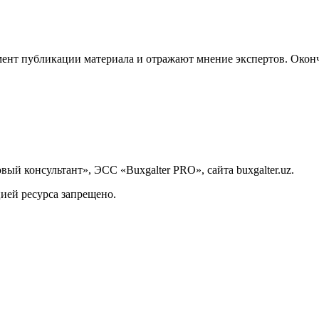
ент публикации материала и отражают мнение экспертов. Оконч
й консультант», ЭСС «Buxgalter PRO», сайта buxgalter.uz.
ией ресурса запрещено.