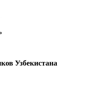
o
иков Узбекистана