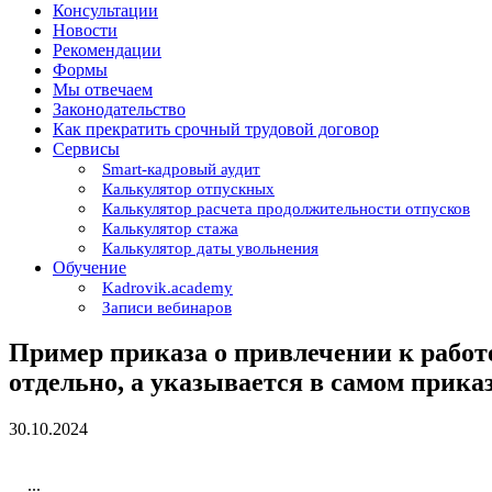
Консультации
Новости
Рекомендации
Формы
Мы отвечаем
Законодательство
Как прекратить срочный трудовой договор
Сервисы
Smart-кадровый аудит
Калькулятор отпускных
Калькулятор расчета продолжительности отпусков
Калькулятор стажа
Калькулятор даты увольнения
Обучение
Kadrovik.academy
Записи вебинаров
Пример приказа о привлечении к работе
отдельно, а указывается в самом прика
30.10.2024
...