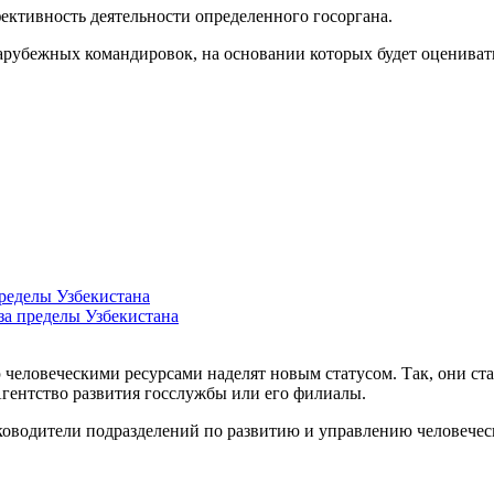
ктивность деятельности определенного госоргана.
зарубежных командировок, на основании которых будет оцениват
ределы Узбекистана
за пределы Узбекистана
человеческими ресурсами наделят новым статусом. Так, они ста
Агентство развития госслужбы или его филиалы.
ководители подразделений по развитию и управлению человеческ