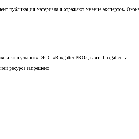
ент публикации материала и отражают мнение экспертов. Оконч
й консультант», ЭСС «Buxgalter PRO», сайта buxgalter.uz.
ией ресурса запрещено.