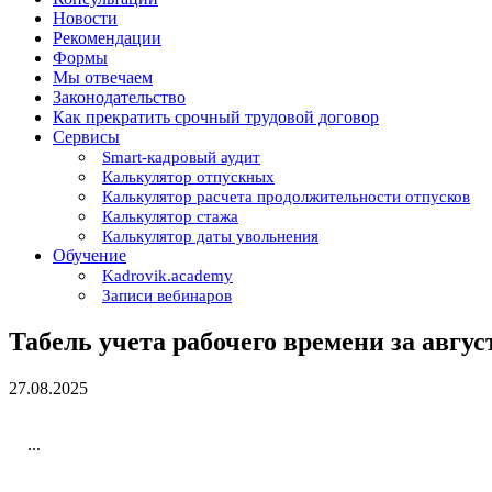
Новости
Рекомендации
Формы
Мы отвечаем
Законодательство
Как прекратить срочный трудовой договор
Сервисы
Smart-кадровый аудит
Калькулятор отпускных
Калькулятор расчета продолжительности отпусков
Калькулятор стажа
Калькулятор даты увольнения
Обучение
Kadrovik.academy
Записи вебинаров
Табель учета рабочего времени за авгус
27.08.2025
...