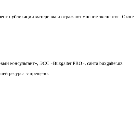
ент публикации материала и отражают мнение экспертов. Оконч
й консультант», ЭСС «Buxgalter PRO», сайта buxgalter.uz.
ией ресурса запрещено.