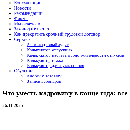
Консультации
Новости
Рекомендации
Формы
Мы отвечаем
Законодательство
Как прекратить срочный трудовой договор
Сервисы
Smart-кадровый аудит
Калькулятор отпускных
Калькулятор расчета продолжительности отпусков
Калькулятор стажа
Калькулятор даты увольнения
Обучение
Kadrovik.academy
Записи вебинаров
Что учесть кадровику в конце года: все
26.11.2025
...