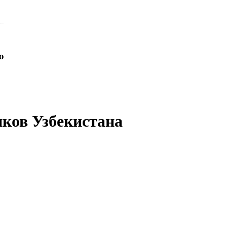
o
иков Узбекистана