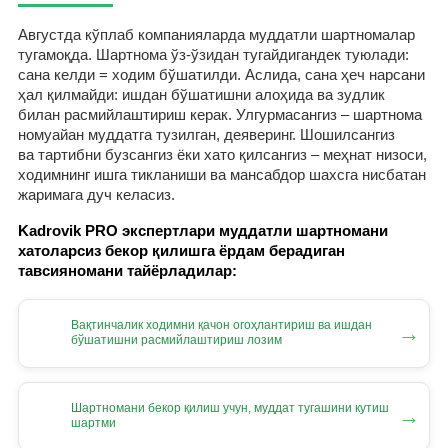
Августда кўплаб компанияларда муддатли шартномалар
тугамоқда. Шартнома ўз-ўзидан тугайдигандек туюлади:
сана келди = ходим бўшатилди. Аслида, сана ҳеч нарсани
ҳал қилмайди: ишдан бўшатишни алоҳида ва зудлик
билан расмийлаштириш керак. Улгурмасангиз – шартнома
номуайан муддатга тузилган, деяверинг. Шошилсангиз
ва тартибни бузсангиз ёки хато қилсангиз – меҳнат низоси,
ходимнинг ишга тикланиши ва мансабдор шахсга нисбатан
жаримага дуч келасиз.
Kadrovik PRO экспертлари муддатли шартномани
хатоларсиз бекор қилишга ёрдам берадиган
тавсияномани тайёрладилар:
Вақтинчалик ходимни қачон огоҳлантириш ва ишдан
→
бўшатишни расмийлаштириш лозим
Шартномани бекор қилиш учун, муддат тугашини кутиш
→
шартми