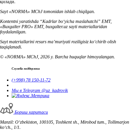
қилади.
Sayt «NORMA» MChJ tomonidan ishlab chiqilgan.
Kontentni yaratishda “Kadrlar boʻyicha maslahatchi” EMT,
«Buxgalter PRO» EMT, buxgalter.uz sayti materiallaridan
foydalanilgan.
Sayt materiallarini resurs ma’muriyati roziligisiz koʻchirib olish
taqiqlanadi.
© «NORMA» MChJ, 2026 y. Barcha huquqlar himoyalangan.
Служба поддержки
(+998) 78 150-11-72
Мы в Telegram @uz_kadrovik
Бориш харитаси
Manzil: Oʻzbekiston, 100105, Toshkent sh., Mirobod tum., Tollimarjon
koʻch., 1/1.