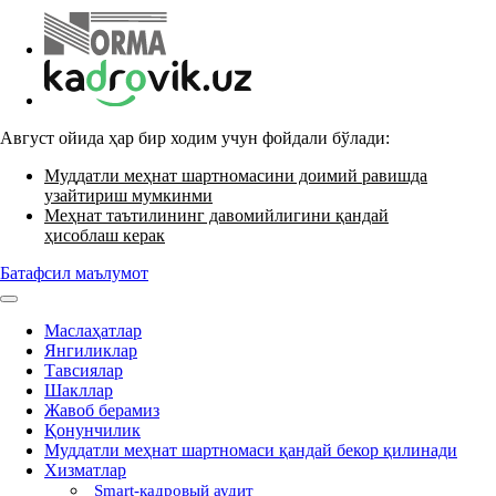
Август ойида ҳар бир ходим учун фойдали бўлади:
Муддатли меҳнат шартномасини доимий равишда
узайтириш мумкинми
Меҳнат таътилининг давомийлигини қандай
ҳисоблаш керак
Батафсил маълумот
Маслаҳатлар
Янгиликлар
Тавсиялар
Шакллар
Жавоб берамиз
Қонунчилик
Муддатли меҳнат шартномаси қандай бекор қилинади
Хизматлар
Smart-кадровый аудит