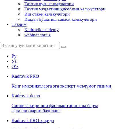
Таътил пули калькулятори
Таътил муддатини ҳисоблаш калькулятори
Иш стажи калькулятори
Ишдан бўшатиш санаси калькулятори
Таълим
Kadrovik.academy
webinar.cpr.uz
Ру
Ўз
Oʻz
Kadrovik
PRO
Кенг имкониятларга эга эксперт маълумот тизими
Kadrovik
demo
Синовга киришни фаоллаштиринг ва барча
афзалликларни баҳоланг
Kadrovik PRO ҳақида