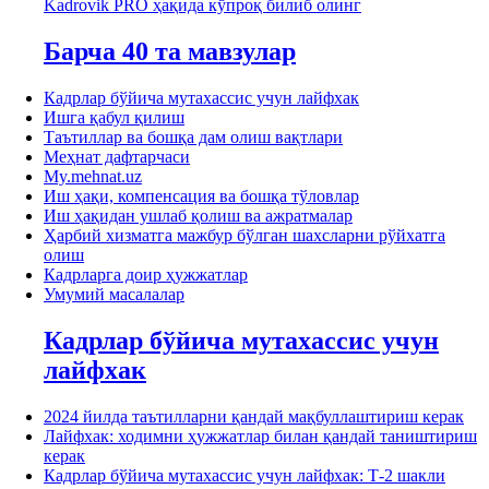
Kadrovik PRO ҳақида кўпроқ билиб олинг
Барча 40 та мавзулар
Кадрлар бўйича мутахассис учун лайфхак
Ишга қабул қилиш
Таътиллар ва бошқа дам олиш вақтлари
Меҳнат дафтарчаси
My.mehnat.uz
Иш ҳақи, компенсация ва бошқа тўловлар
Иш ҳақидан ушлаб қолиш ва ажратмалар
Ҳарбий хизматга мажбур бўлган шахсларни рўйхатга
олиш
Кадрларга доир ҳужжатлар
Умумий масалалар
Кадрлар бўйича мутахассис учун
лайфхак
2024 йилда таътилларни қандай мақбуллаштириш керак
Лайфхак: ходимни ҳужжатлар билан қандай таништириш
керак
Кадрлар бўйича мутахассис учун лайфхак: Т-2 шакли