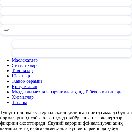
Маслаҳатлар
Янгиликлар
Тавсиялар
Шакллар
Жавоб берамиз
Қонунчилик
Муддатли меҳнат шартномаси қандай бекор қилинади
Хизматлар
Таълим
Тушунтиришлар материал эълон қилинган пайтда амалда бўлган
нормаларни ҳисобга олган ҳолда тайёрланган ва экспертлар
фикрини акс эттиради. Якуний қарорни фойдаланувчи аниқ
вазиятларни ҳисобга олган ҳолда мустақил равишда қабул