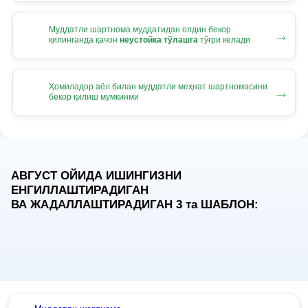
Муддатли шартнома муддатидан олдин бекор
→
қилинганда қачон
неустойка тўлашга
тўғри келади
Ҳомиладор аёл билан муддатли меҳнат шартномасини
→
бекор қилиш мумкинми
АВГУСТ ОЙИДА ИШИНГИЗНИ
ЕНГИЛЛАШТИРАДИГАН
ВА ЖАДАЛЛАШТИРАДИГАН 3
та
ШАБЛОН: