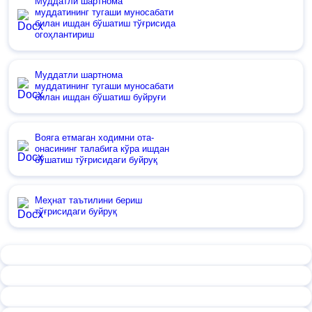
Муддатли шартнома
муддатининг тугаши муносабати
билан ишдан бўшатиш тўғрисида
огоҳлантириш
Муддатли шартнома
муддатининг тугаши муносабати
билан ишдан бўшатиш буйруғи
Вояга етмаган ходимни ота-
онасининг талабига кўра ишдан
бўшатиш тўғрисидаги буйруқ
Меҳнат таътилини бериш
тўғрисидаги буйруқ