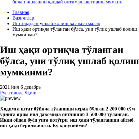
билан ишлашни қандай оптималлаштириш мумкин
Главная
Вазиятлар
Иш ҳақидан ушлаб қолиш ва ажратмалар
Иш ҳақи ортиқча тўланган бўлса, уни тўлиқ ушлаб қолиш
мумкинми?
Иш ҳақи ортиқча тўланган
бўлса, уни тўлиқ ушлаб қолиш
мумкинми?
2021 йил 6 декабрь
Рус тилида ўқиш
Ходимга штат бўйича тўланиши керак бўлган 2 200 000 сўм
ўрнига ярим йил давомида янглишиб 3 500 000 тўланган.
Икки ойдан буён унга нотўғри иш ҳақи тўланганини айтиб,
иш ҳақи берилмаяпти. Бу қонунийми?