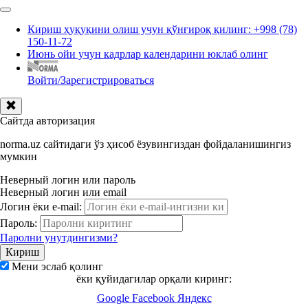
Кириш ҳуқуқини олиш учун қўнғироқ қилинг: +998 (78)
150-11-72
Июнь ойи учун кадрлар календарини юклаб олинг
Войти/Зарегистрироваться
Сайтда авторизация
norma.uz сайтидаги ўз ҳисоб ёзувингиздан фойдаланишингиз
мумкин
Неверный логин или пароль
Неверный логин или email
Логин ёки e-mail:
Пароль:
Паролни унутдингизми?
Мени эслаб қолинг
ёки қуйидагилар орқали киринг:
Google
Facebook
Яндекс