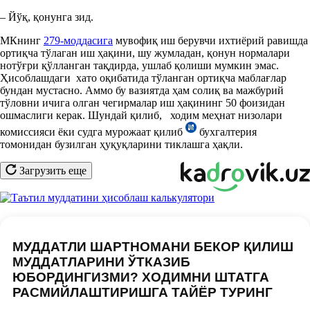
– Йўқ, қонунга зид.
МКнинг
279-моддасига
мувофиқ иш берувчи ихтиёрий равишда
ортиқча тўлаган иш ҳақини, шу жумладан, қонун нормалари
нотўғри қўлланган тақдирда, ушлаб қолиши мумкин эмас.
Ҳисоблашдаги хато оқибатида тўланган ортиқча маблағлар
бундан мустасно. Аммо бу вазиятда ҳам солиқ ва мажбурий
тўловни ичига олган чегирмалар иш ҳақининг 50 фоизидан
ошмаслиги керак. Шундай қилиб, ходим меҳнат низолари
комиссияси ёки судга мурожаат қилиб
бухгалтерия
томонидан бузилган ҳуқуқларини тиклашга ҳақли.
Загрузить еще
МУДДАТЛИ ШАРТНОМАНИ БЕКОР ҚИЛИШ
МУДДАТЛАРИНИ ЎТКАЗИБ
ЮБОРДИНГИЗМИ? ХОДИМНИ ШТАТГА
РАСМИЙЛАШТИРИШГА ТАЙЁР ТУРИНГ