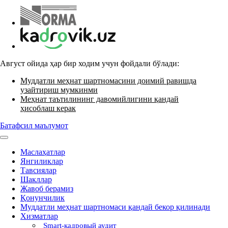
Август ойида ҳар бир ходим учун фойдали бўлади:
Муддатли меҳнат шартномасини доимий равишда
узайтириш мумкинми
Меҳнат таътилининг давомийлигини қандай
ҳисоблаш керак
Батафсил маълумот
Маслаҳатлар
Янгиликлар
Тавсиялар
Шакллар
Жавоб берамиз
Қонунчилик
Муддатли меҳнат шартномаси қандай бекор қилинади
Хизматлар
Smart-кадровый аудит