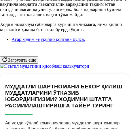
вақтинча меҳнатга лаёқатсизлик варақасини тақдим этган
пайтда ишлаган ва уни тўлаш керак. Бола парвариши бўйича
таътилда эса касаллик вақти тўланмайди.
Ходим номаълум сабабларга кўра ишга чиқмаса, нима қилиш
кераклиги ҳақида батафсил бу ерда ўқинг:
Агар ходим «йўқолиб қолган» бўлса.
Загрузить еще
МУДДАТЛИ ШАРТНОМАНИ БЕКОР ҚИЛИШ
МУДДАТЛАРИНИ ЎТКАЗИБ
ЮБОРДИНГИЗМИ? ХОДИМНИ ШТАТГА
РАСМИЙЛАШТИРИШГА ТАЙЁР ТУРИНГ
Августда кўплаб компанияларда муддатли шартномалар
тугамоқда. Шартнома ўз-ўзидан тугайдигандек туюлади: