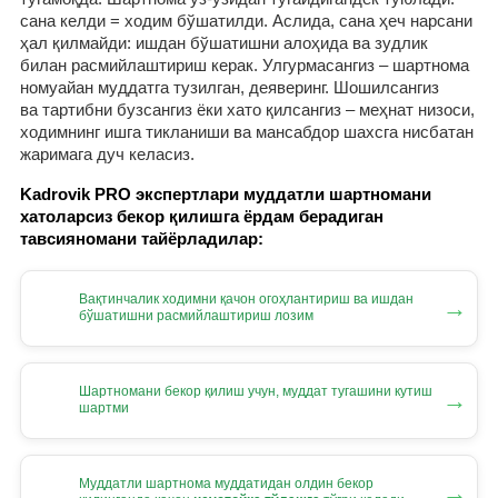
сана келди = ходим бўшатилди. Аслида, сана ҳеч нарсани
ҳал қилмайди: ишдан бўшатишни алоҳида ва зудлик
билан расмийлаштириш керак. Улгурмасангиз – шартнома
номуайан муддатга тузилган, деяверинг. Шошилсангиз
ва тартибни бузсангиз ёки хато қилсангиз – меҳнат низоси,
ходимнинг ишга тикланиши ва мансабдор шахсга нисбатан
жаримага дуч келасиз.
Kadrovik PRO экспертлари муддатли шартномани
хатоларсиз бекор қилишга ёрдам берадиган
тавсияномани тайёрладилар:
Вақтинчалик ходимни қачон огоҳлантириш ва ишдан
→
бўшатишни расмийлаштириш лозим
Шартномани бекор қилиш учун, муддат тугашини кутиш
→
шартми
Муддатли шартнома муддатидан олдин бекор
→