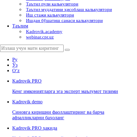
Таътил пули калькулятори
Таътил муддатини ҳисоблаш калькулятори
Иш стажи калькулятори
Ишдан бўшатиш санаси калькулятори
Таълим
Kadrovik.academy
webinar.cpr.uz
Ру
Ўз
Oʻz
Kadrovik
PRO
Кенг имкониятларга эга эксперт маълумот тизими
Kadrovik
demo
Синовга киришни фаоллаштиринг ва барча
афзалликларни баҳоланг
Kadrovik PRO ҳақида