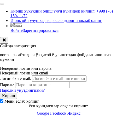
Кириш ҳуқуқини олиш учун қўнғироқ қилинг: +998 (78)
150-11-72
Июнь ойи учун кадрлар календарини юклаб олинг
Войти/Зарегистрироваться
Сайтда авторизация
norma.uz сайтидаги ўз ҳисоб ёзувингиздан фойдаланишингиз
мумкин
Неверный логин или пароль
Неверный логин или email
Логин ёки e-mail:
Пароль:
Паролни унутдингизми?
Мени эслаб қолинг
ёки қуйидагилар орқали киринг:
Google
Facebook
Яндекс