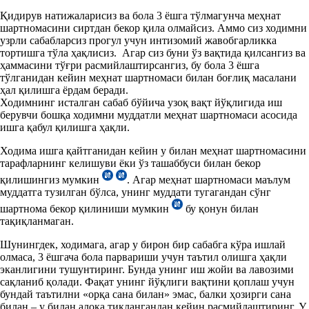
Қидирув натижаларисиз ва бола 3 ёшга тўлмагунча меҳнат
шартномасини сиртдан бекор қила олмайсиз. Аммо сиз ходимни
узрли сабабларсиз прогул учун интизомий жавобгарликка
тортишга тўла ҳақлисиз. Агар сиз буни ўз вақтида қилсангиз ва
ҳаммасини тўғри расмийлаштирсангиз, бу бола 3 ёшга
тўлганидан кейин меҳнат шартномаси билан боғлиқ масалани
ҳал қилишга ёрдам беради.
Ходимнинг исталган сабаб бўйича узоқ вақт йўқлигида иш
берувчи бошқа ходимни муддатли меҳнат шартномаси асосида
ишга қабул қилишга ҳақли.
Ходима ишга қайтганидан кейин у билан меҳнат шартномасини
тарафларнинг келишуви ёки ўз ташаббуси билан бекор
қилишингиз мумкин
. Агар меҳнат шартномаси маълум
муддатга тузилган бўлса, унинг муддати тугагандан сўнг
шартнома бекор қилиниши мумкин
бу қонун билан
тақиқланмаган.
Шунингдек, ходимага, агар у бирон бир сабабга кўра ишлай
олмаса, 3 ёшгача бола парвариши учун таътил олишга ҳақли
эканлигини тушунтиринг. Бунда унинг иш жойи ва лавозими
сақланиб қолади. Фақат унинг йўқлиги вақтини қоплаш учун
бундай таътилни «орқа сана билан» эмас, балки ҳозирги сана
билан – у билан алоқа тиклангандан кейин расмийлаштиринг. У