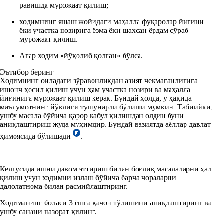
равишда мурожаат қилиш;
ходимнинг яшаш жойидаги маҳалла фуқаролар йиғини
ёки участка нозирига ёзма ёки шахсан ёрдам сўраб
мурожаат қилиш.
Агар ходим «йўқолиб қолган» бўлса.
Эътибор беринг
Ходимнинг оиладаги зўравонликдан азият чекмаганлигига
ишонч ҳосил қилиш учун ҳам участка нозири ва маҳалла
йиғинига мурожаат қилиш керак. Бундай ҳолда, у ҳақида
маълумотнинг йўқлиги тушунарли бўлиши мумкин. Табиийки,
ушбу масала бўйича қарор қабул қилишдан олдин буни
аниқлаштириш жуда муҳимдир. Бундай вазиятда аёллар давлат
ҳимоясида бўлишади
.
Келгусида ишни давом эттириш билан боғлиқ масалаларни ҳал
қилиш учун ходимни излаш бўйича барча чораларни
далолатнома билан расмийлаштиринг.
Ходиманинг боласи 3 ёшга қачон тўлишини аниқлаштиринг ва
ушбу санани назорат қилинг.