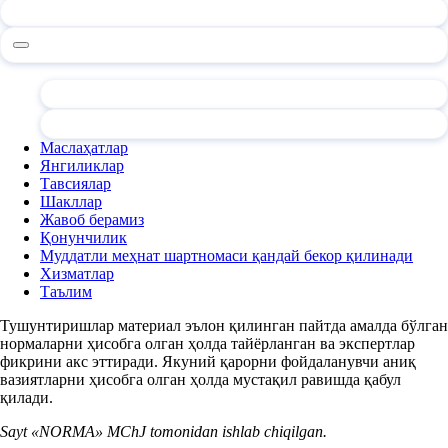
Маслаҳатлар
Янгиликлар
Тавсиялар
Шакллар
Жавоб берамиз
Қонунчилик
Муддатли меҳнат шартномаси қандай бекор қилинади
Хизматлар
Таълим
Тушунтиришлар материал эълон қилинган пайтда амалда бўлган
нормаларни ҳисобга олган ҳолда тайёрланган ва экспертлар
фикрини акс эттиради. Якуний қарорни фойдаланувчи аниқ
вазиятларни ҳисобга олган ҳолда мустақил равишда қабул
қилади.
Sayt «NORMA» MChJ tomonidan ishlab chiqilgan.