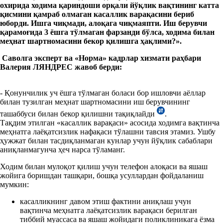
охирида ходима қариндоши орқали йўқлик вақтининг катта
қисмини қамраб олмаган касаллик варақасини бериб
юборди. Ишга чиқмади, алоқага чиқмаяпти. Иш берувчи
қарамоғида 3 ёшга тўлмаган фарзанди бўлса, ходима билан
меҳнат шартномасини бекор қилишга ҳақлими?».
Саволга эксперт ва «Норма» кадрлар хизмати раҳбари
Валерия ЛЯНДРЕС жавоб берди:
- Қонунчилик уч ёшга тўлмаган боласи бор ишловчи аёллар
билан тузилган меҳнат шартномасини иш берувчининг
ташаббуси билан бекор қилишни тақиқлайди
.
Тақдим этилган «касаллик варақаси» асосида ходимга вақтинча
меҳнатга лаёқатсизлик нафақаси тўлашни тавсия этамиз. Ушбу
ҳужжат билан тасдиқланмаган кунлар учун йўқлик сабаблари
аниқланмагунча ҳеч нарса тўламанг.
Ходим билан мулоқот қилиш учун телефон алоқаси ва яшаш
жойига боришдан ташқари, бошқа усуллардан фойдаланиш
мумкин:
касалликнинг давом этиш фактини аниқлаш учун
вақтинча меҳнатга лаёқатсизлик варақаси берилган
тиббий муассаса ва яшаш жойидаги поликлиникага ёзма