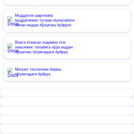
Муддатли шартнома
муддатининг тугаши муносабати
билан ишдан бўшатиш буйруғи
Вояга етмаган ходимни ота-
онасининг талабига кўра ишдан
бўшатиш тўғрисидаги буйруқ
Меҳнат таътилини бериш
тўғрисидаги буйруқ