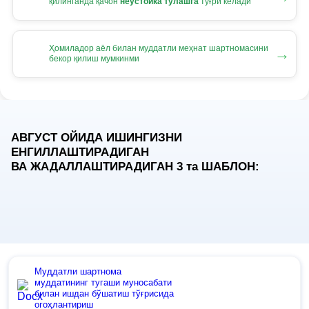
қилинганда қачон
неустойка тўлашга
тўғри келади
Ҳомиладор аёл билан муддатли меҳнат шартномасини
→
бекор қилиш мумкинми
АВГУСТ ОЙИДА ИШИНГИЗНИ
ЕНГИЛЛАШТИРАДИГАН
ВА ЖАДАЛЛАШТИРАДИГАН 3
та
ШАБЛОН:
Муддатли шартнома
муддатининг тугаши муносабати
билан ишдан бўшатиш тўғрисида
огоҳлантириш