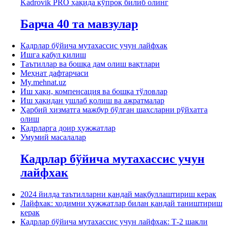
Kadrovik PRO ҳақида кўпроқ билиб олинг
Барча 40 та мавзулар
Кадрлар бўйича мутахассис учун лайфхак
Ишга қабул қилиш
Таътиллар ва бошқа дам олиш вақтлари
Меҳнат дафтарчаси
My.mehnat.uz
Иш ҳақи, компенсация ва бошқа тўловлар
Иш ҳақидан ушлаб қолиш ва ажратмалар
Ҳарбий хизматга мажбур бўлган шахсларни рўйхатга
олиш
Кадрларга доир ҳужжатлар
Умумий масалалар
Кадрлар бўйича мутахассис учун
лайфхак
2024 йилда таътилларни қандай мақбуллаштириш керак
Лайфхак: ходимни ҳужжатлар билан қандай таништириш
керак
Кадрлар бўйича мутахассис учун лайфхак: Т-2 шакли