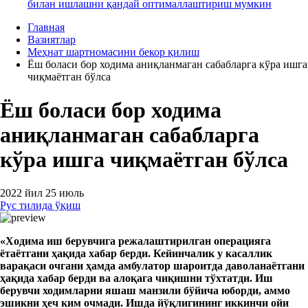
билан ишлашни қандай оптималлаштириш мумкин
Главная
Вазиятлар
Меҳнат шартномасини бекор қилиш
Ёш боласи бор ходима аниқланмаган сабабларга кўра ишга
чиқмаётган бўлса
Ёш боласи бор ходима
аниқланмаган сабабларга
кўра ишга чиқмаётган бўлса
2022 йил 25 июль
Рус тилида ўқиш
«Ходима иш берувчига режалаштирилган операцияга
ётаётгани ҳақида хабар берди. Кейинчалик у касаллик
варақаси очгани ҳамда амбулатор шароитда даволанаётгани
ҳақида хабар берди ва алоқага чиқишни тўхтатди. Иш
берувчи ходимларни яшаш манзили бўйича юборди, аммо
эшикни ҳеч ким очмади. Ишда йўқлигининг иккинчи ойи