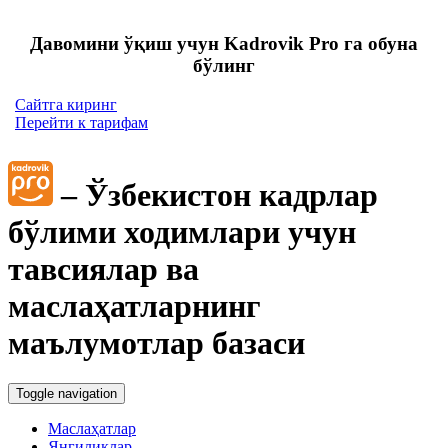
Давомини ўқиш учун Kadrovik Pro га обуна
бўлинг
Сайтга киринг
Перейти к тарифам
– Ўзбекистон кадрлар
бўлими ходимлари учун
тавсиялар ва
маслаҳатларнинг
маълумотлар базаси
Toggle navigation
Маслаҳатлар
Янгиликлар