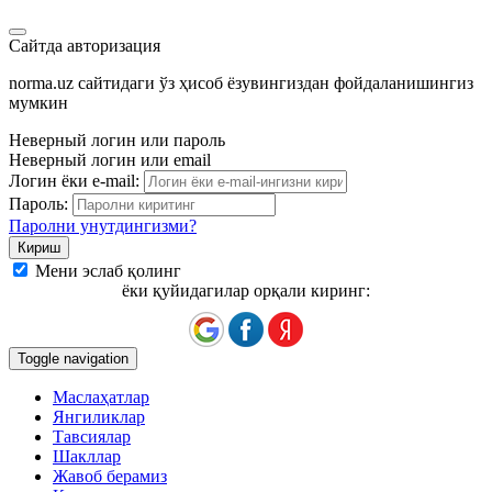
Сайтда авторизация
norma.uz сайтидаги ўз ҳисоб ёзувингиздан фойдаланишингиз
мумкин
Неверный логин или пароль
Неверный логин или email
Логин ёки e-mail:
Пароль:
Паролни унутдингизми?
Мени эслаб қолинг
ёки қуйидагилар орқали киринг:
Toggle navigation
Маслаҳатлар
Янгиликлар
Тавсиялар
Шакллар
Жавоб берамиз