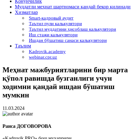
Қонунчилик
Муддатли меҳнат шартномаси қандай бекор қилинади
Хизматлар
Smart-кадровый аудит
Таътил пули калькулятори
Таътил муддатини ҳисоблаш калькулятори
Иш стажи калькулятори
Ишдан бўшатиш санаси калькулятори
Таълим
Kadrovik.academy
webinar.cpr.uz
Меҳнат мажбуриятларини бир марта
қўпол равишда бузганлиги учун
ходимни қандай ишдан бўшатиш
мумкин
11.03.2024
Раиса ДОГОВОРОВА
«Kadrovik PRO» бош муҳаррири