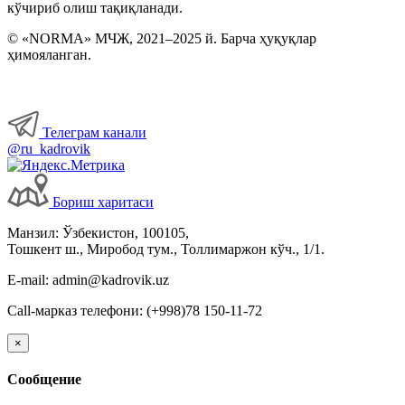
кўчириб олиш тақиқланади.
© «NORMA» МЧЖ, 2021–2025 й. Барча ҳуқуқлар
ҳимояланган.
Телеграм канали
@ru_kadrovik
Бориш харитаси
Манзил: Ўзбекистон, 100105,
Тошкент ш., Миробод тум., Толлимаржон кўч., 1/1.
E-mail: admin@kadrovik.uz
Call-марказ телефони: (+998)78 150-11-72
×
Сообщение