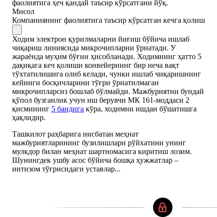
фаолиятига ҳеч қандай таъсир кўрсатгани йўқ.
Мисол
Компаниянинг фаолиятига таъсир кўрсатган кечга қолиш
Ходим электрон қурилмаларни йиғиш бўйича ишлаб
чиқариш линиясида микрочипларни ўрнатади. У
жараёнда муҳим бўғин ҳисобланади. Ходимнинг ҳатто 5
дақиқага кеч қолиши конвейернинг бир неча вақт
тўхтатилишига олиб келади, чунки ишлаб чиқаришнинг
кейинги босқичларини тўғри ўрнатилмаган
микрочипларсиз бошлаб бўлмайди. Мажбуриятни бундай
қўпол бузганлик учун иш берувчи МК 161-моддаси 2
қисмининг
5 бандига
кўра, ходимни ишдан бўшатишга
ҳақлидир.
Ташкилот раҳбарига нисбатан меҳнат
мажбуриятларининг бузилишлари рўйхатини унинг
мулкдор билан меҳнат шартномасига киритиш лозим.
Шунингдек ушбу асос бўйича бошқа ҳужжатлар –
интизом тўғрисидаги уставлар...