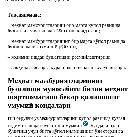
Тавсияномада:
– меҳнат мажбуриятларини бир марта қўпол равишда
бузганлик учун ишдан бўшатиш қоидалари;
– меҳнат мажбуриятларининг бир марта қўпол равишда
бузилишлари тахминий рўйхати;
– ходимни ишдан бўшатишни расмийлаштириш;
– алоҳида асосларга кўра ишдан бўшатиш хусусиятлари.
Меҳнат мажбуриятларининг
бузилиши муносабати билан меҳнат
шартномасини бекор қилишнинг
умумий қоидалари
Иш берувчи ўз мажбуриятларини қўпол равишда бузган
ходимни ишдан бўшатиши мумкин
. Бунда, ишдан
бўшатиш учун битта қўпол қилмишнинг ўзи етарли ва
ходимда бунга қадар интизомий жазолар бўлганми,