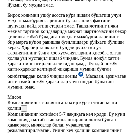
йўқми, бу муҳим эмас.
Бироқ ходимни ушбу асосга кўра ишдан бўшатиш учун
меҳнат мажбуриятларининг бузилганлик фактини
шунчаки қайд этиш етарли эмас. Ташкилотнинг ички
меҳнат тартиби қоидаларида меҳнат шартномасини бекор
қилишга сабаб бўладиган меҳнат мажбуриятларининг
бир марта қўпол равишда бузилишлари рўйхати бўлиши
керак. Ҳар бир ташкилот бундай рўйхатни ўз
фаолиятининг ўзига хос хусусиятларини ҳисобга олган
ҳолда ўзи мустақил ишлаб чиқади. Бунда ножўя хатти-
ҳаракатнинг оғир-енгиллигидан ҳамда бундай ножўя
хатти-ҳаракат келтириб чиқариши мумкин бўлган
оқибатлардан келиб чиқиш лозим
. Масалан, арзимаган
интизомий ножўя ҳаракатлар учун ишдан бўшатиш
мумкин эмас.
Мисол
Компаниянинг фаолиятига таъсир кўрсатмаган кечга
қолиш
Компаниянинг котибаси 5-7 дақиқага кеч қолди. Бу куни
компанияда котиба ташкиллаштириши лозим бўлган
ҳамкорлар, мижозлар билан учрашувлар
режалаштирилмаган. Унинг кеч қолиши компаниянинг