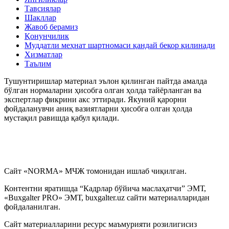
Тавсиялар
Шакллар
Жавоб берамиз
Қонунчилик
Муддатли меҳнат шартномаси қандай бекор қилинади
Хизматлар
Таълим
Тушунтиришлар материал эълон қилинган пайтда амалда
бўлган нормаларни ҳисобга олган ҳолда тайёрланган ва
экспертлар фикрини акс эттиради. Якуний қарорни
фойдаланувчи аниқ вазиятларни ҳисобга олган ҳолда
мустақил равишда қабул қилади.
Сайт «NORMA» МЧЖ томонидан ишлаб чиқилган.
Контентни яратишда “Кадрлар бўйича маслаҳатчи” ЭМТ,
«Buxgalter PRO» ЭМТ, buxgalter.uz сайти материалларидан
фойдаланилган.
Сайт материалларини ресурс маъмурияти розилигисиз