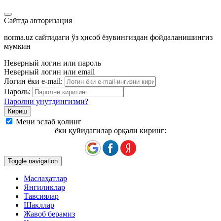
Сайтда авторизация
norma.uz сайтидаги ўз ҳисоб ёзувингиздан фойдаланишингиз
мумкин
Неверный логин или пароль
Неверный логин или email
Логин ёки e-mail:
Пароль:
Паролни унутдингизми?
Мени эслаб қолинг
ёки қуйидагилар орқали киринг:
Toggle navigation
Маслаҳатлар
Янгиликлар
Тавсиялар
Шакллар
Жавоб берамиз