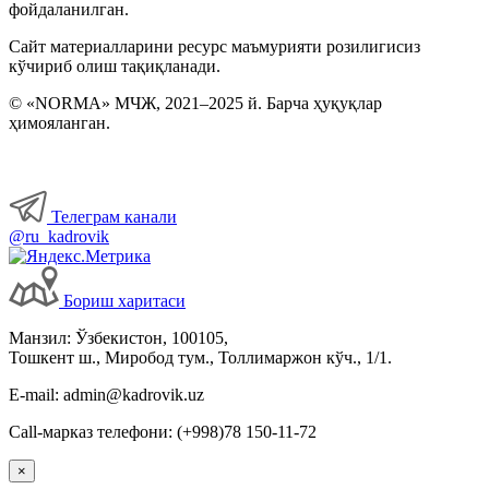
фойдаланилган.
Сайт материалларини ресурс маъмурияти розилигисиз
кўчириб олиш тақиқланади.
© «NORMA» МЧЖ, 2021–2025 й. Барча ҳуқуқлар
ҳимояланган.
Телеграм канали
@ru_kadrovik
Бориш харитаси
Манзил: Ўзбекистон, 100105,
Тошкент ш., Миробод тум., Толлимаржон кўч., 1/1.
E-mail: admin@kadrovik.uz
Call-марказ телефони: (+998)78 150-11-72
×