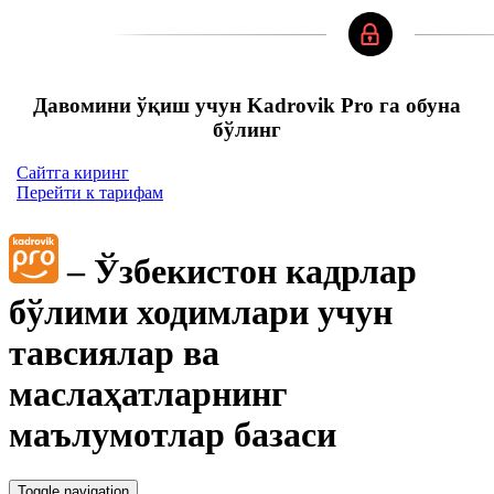
Давомини ўқиш учун Kadrovik Pro га обуна
бўлинг
Сайтга киринг
Перейти к тарифам
– Ўзбекистон кадрлар
бўлими ходимлари учун
тавсиялар ва
маслаҳатларнинг
маълумотлар базаси
Toggle navigation