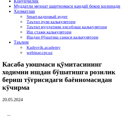
Қонунчилик
Муддатли меҳнат шартномаси қандай бекор қилинади
Хизматлар
Smart-кадровый аудит
Таътил пули калькулятори
Таътил муддатини ҳисоблаш калькулятори
Иш стажи калькулятори
Ишдан бўшатиш санаси калькулятори
Таълим
Kadrovik.academy
webinar.cpr.uz
Касаба уюшмаси қўмитасининг
ходимни ишдан бўшатишга розилик
бериш тўғрисидаги баённомасидан
кўчирма
20.05.2024
...