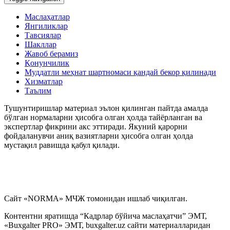
Маслаҳатлар
Янгиликлар
Тавсиялар
Шакллар
Жавоб берамиз
Қонунчилик
Муддатли меҳнат шартномаси қандай бекор қилинади
Хизматлар
Таълим
Тушунтиришлар материал эълон қилинган пайтда амалда
бўлган нормаларни ҳисобга олган ҳолда тайёрланган ва
экспертлар фикрини акс эттиради. Якуний қарорни
фойдаланувчи аниқ вазиятларни ҳисобга олган ҳолда
мустақил равишда қабул қилади.
Сайт «NORMA» МЧЖ томонидан ишлаб чиқилган.
Контентни яратишда “Кадрлар бўйича маслаҳатчи” ЭМТ,
«Buxgalter PRO» ЭМТ, buxgalter.uz сайти материалларидан