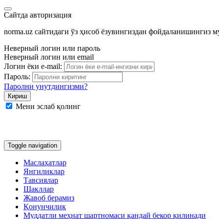
Сайтда авторизация
norma.uz сайтидаги ўз ҳисоб ёзувингиздан фойдаланишингиз 
Неверный логин или пароль
Неверный логин или email
Логин ёки e-mail:
Пароль:
Паролни унутдингизми?
Мени эслаб қолинг
Google
Facebook
Яндекс
Toggle navigation
Маслаҳатлар
Янгиликлар
Тавсиялар
Шакллар
Жавоб берамиз
Қонунчилик
Муддатли меҳнат шартномаси қандай бекор қилинади