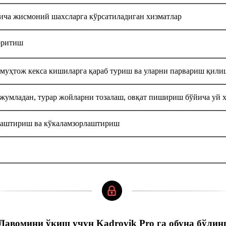
ича жисмоний шахсларга кўрсатиладиган хизматлар
юритиш
 муҳтож кекса кишиларга қараб туриш ва уларни парвариш қили
умладан, турар жойларни тозалаш, овқат пишириш бўйича уй 
лаштириш ва кўкаламзорлаштириш
Давомини ўқиш учун Kadrovik Pro га обуна бўлин