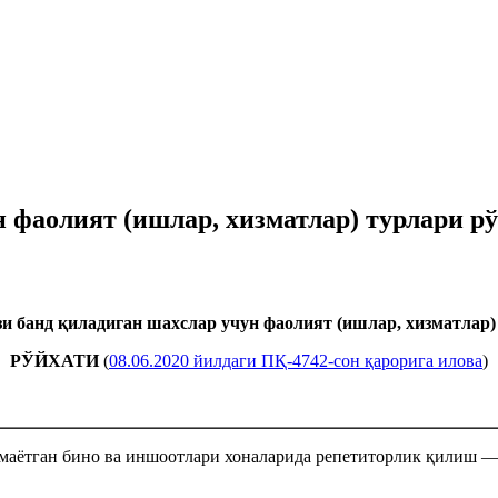
 фаолият (ишлар, хизматлар) турлари р
зи банд қиладиган шахслар учун фаолият (ишлар, хизматлар)
РЎЙХАТИ
(
08.06.2020 йилдаги ПҚ-4742-сон қарорига илова
)
маётган бино ва иншоотлари хоналарида репетиторлик қилиш — 