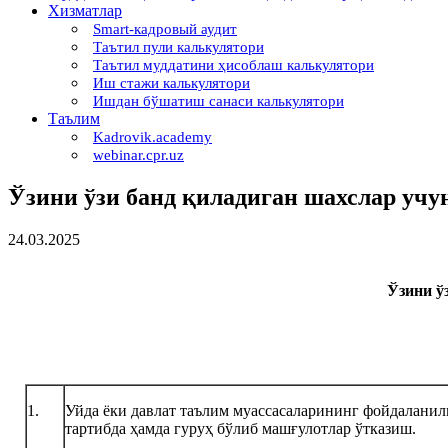
Хизматлар
Smart-кадровый аудит
Таътил пули калькулятори
Таътил муддатини ҳисоблаш калькулятори
Иш стажи калькулятори
Ишдан бўшатиш санаси калькулятори
Таълим
Kadrovik.academy
webinar.cpr.uz
Ўзини ўзи банд қиладиган шахслар учун
24.03.2025
Ўзини ў
1.
Уйда ёки давлат таълим муассасаларининг фойдаланил
тартибда ҳамда гуруҳ бўлиб машғулотлар ўтказиш.