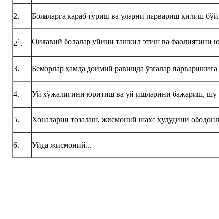
2.
Болаларга қараб туриш ва уларни парвариш қилиш бўй
1
Оилавий болалар уйини ташкил этиш ва фаолиятини 
2
.
3.
Беморлар ҳамда доимий равишда ўзгалар парваришига
4.
Уй хўжалигини юритиш ва уй ишларини бажариш, шу ж
5.
Хоналарни тозалаш, жисмоний шахс ҳудудини ободон
6.
Уйда жисмоний...