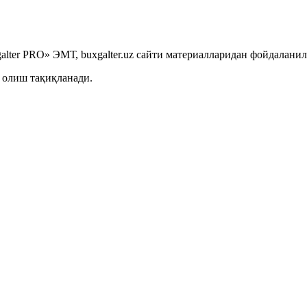
lter PRO» ЭМТ, buxgalter.uz сайти материалларидан фойдаланил
 олиш тақиқланади.