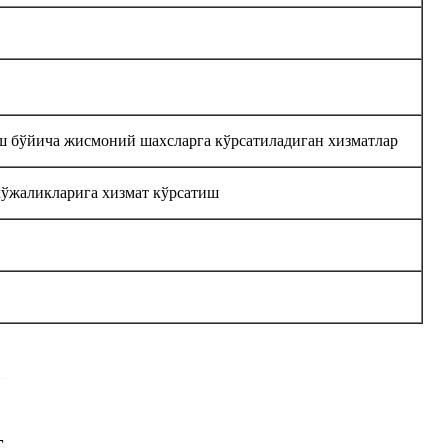
ш бўйича жисмоний шахсларга кўрсатиладиган хизматлар
хўжаликларига хизмат кўрсатиш
г