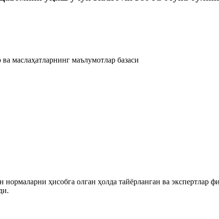
 ва маслаҳатларнинг маълумотлар базаси
 нормаларни ҳисобга олган ҳолда тайёрланган ва экспертлар ф
ди.