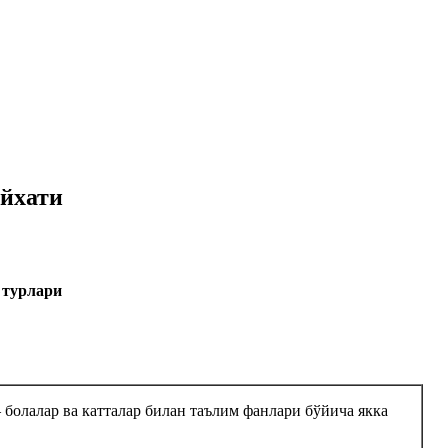
ўйхати
 турлари
болалар ва катталар билан таълим фанлари бўйича якка