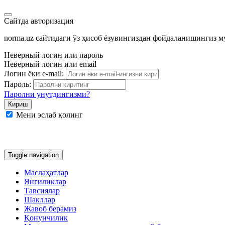
Сайтда авторизация
norma.uz сайтидаги ўз ҳисоб ёзувингиздан фойдаланишингиз 
Неверный логин или пароль
Неверный логин или email
Логин ёки e-mail:
Пароль:
Паролни унутдингизми?
Мени эслаб қолинг
Google
Facebook
Яндекс
Toggle navigation
Маслаҳатлар
Янгиликлар
Тавсиялар
Шакллар
Жавоб берамиз
Қонунчилик