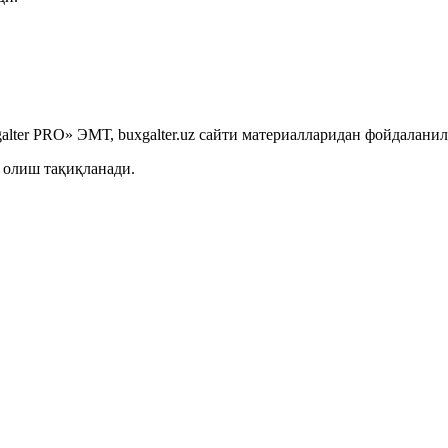
lter PRO» ЭМТ, buxgalter.uz сайти материалларидан фойдаланил
 олиш тақиқланади.