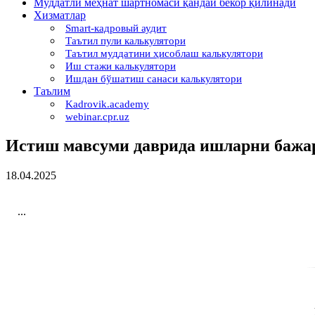
Муддатли меҳнат шартномаси қандай бекор қилинади
Хизматлар
Smart-кадровый аудит
Таътил пули калькулятори
Таътил муддатини ҳисоблаш калькулятори
Иш стажи калькулятори
Ишдан бўшатиш санаси калькулятори
Таълим
Kadrovik.academy
webinar.cpr.uz
Истиш мавсуми даврида ишларни бажар
18.04.2025
...