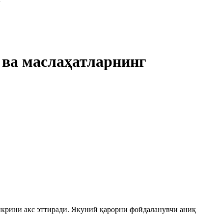
 ва маслаҳатларнинг
икрини акс эттиради. Якуний қарорни фойдаланувчи аниқ