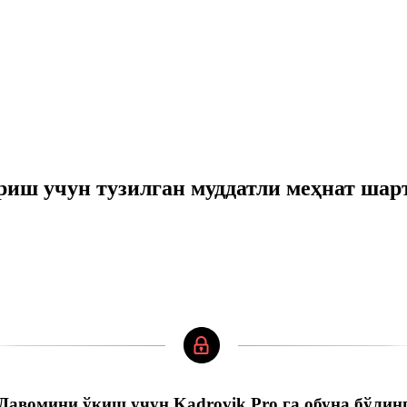
иш учун тузилган муддатли меҳнат шар
Давомини ўқиш учун Kadrovik Pro га обуна бўлин