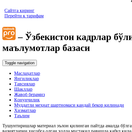
Сайтга киринг
Перейти к тарифам
– Ўзбекистон кадрлар бўл
маълумотлар базаси
Toggle navigation
Маслаҳатлар
Янгиликлар
Тавсиялар
Шакллар
Жавоб берамиз
Қонунчилик
Муддатли меҳнат шартномаси қандай бекор қилинади
Хизматлар
Таълим
Тушунтиришлар материал эълон қилинган пайтда амалда бўлган
вазиятларни ҳисобга олган ҳолда мустақил равишда қабул қила