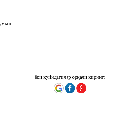
мумкин
ёки қуйидагилар орқали киринг: