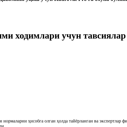
ими ходимлари учун тавсиялар
 нормаларни ҳисобга олган ҳолда тайёрланган ва экспертлар ф
ди.