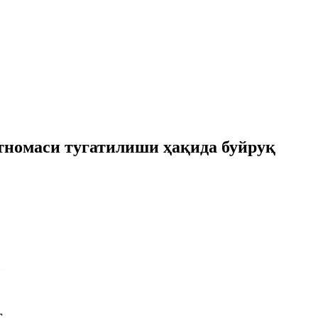
тномаси тугатилиши ҳақида буйруқ
г