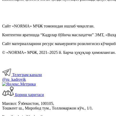
Сайт «NORMA» МЧЖ томонидан ишлаб чиқилган.
Контентни яратишда “Кадрлар бўйича маслаҳатчи” ЭМТ, «Buxga
Сайт материалларини ресурс маъмурияти розилигисиз кўчириб
© «NORMA» МЧЖ, 2021–2025 й. Барча ҳуқуқлар ҳимояланган.
Телеграм канали
@ru_kadrovik
Бориш харитаси
Манзил: Ўзбекистон, 100105,
Тошкент ш., Миробод тум., Толлимаржон кўч., 1/1.