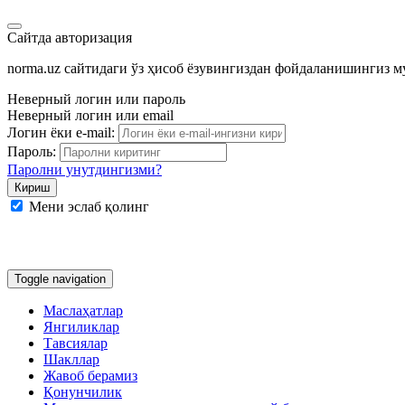
Сайтда авторизация
norma.uz сайтидаги ўз ҳисоб ёзувингиздан фойдаланишингиз 
Неверный логин или пароль
Неверный логин или email
Логин ёки e-mail:
Пароль:
Паролни унутдингизми?
Мени эслаб қолинг
Google
Facebook
Яндекс
Toggle navigation
Маслаҳатлар
Янгиликлар
Тавсиялар
Шакллар
Жавоб берамиз
Қонунчилик