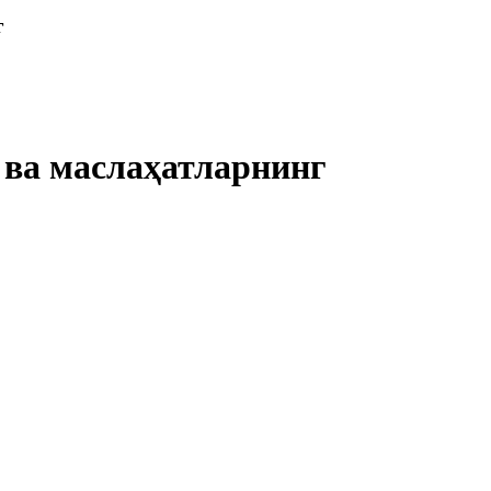
г
 ва маслаҳатларнинг