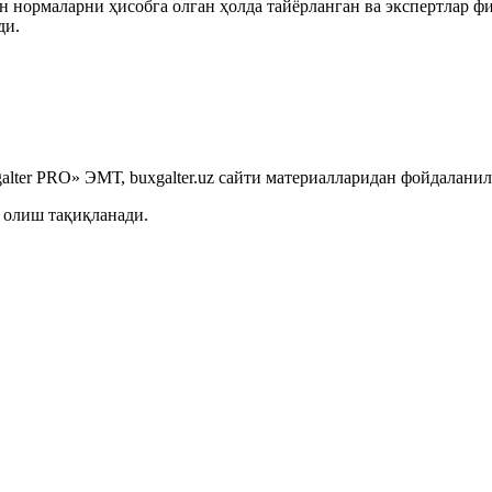
 нормаларни ҳисобга олган ҳолда тайёрланган ва экспертлар ф
ди.
lter PRO» ЭМТ, buxgalter.uz сайти материалларидан фойдаланил
 олиш тақиқланади.