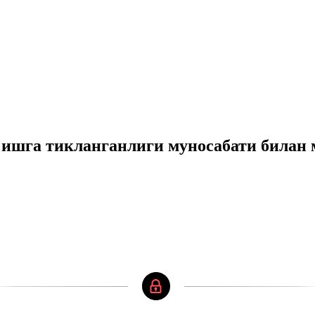
 ишга тикланганлиги муносабати билан