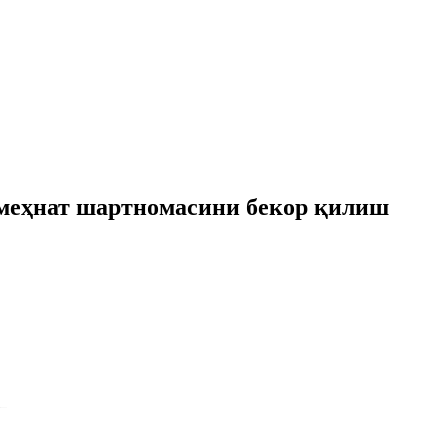
 меҳнат шартномасини бекор қилиш