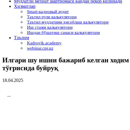
Муддатли меҳнат шартномаси қандай бекор қилинади
Хизматлар
Smart-кадровый аудит
Таътил пули калькулятори
Таътил муддатини ҳисоблаш калькулятори
Иш стажи калькулятори
Ишдан бўшатиш санаси калькулятори
Таълим
Kadrovik.academy
webinar.cpr.uz
Илгари шу ишни бажариб келган ходим
тўғрисида буйруқ
18.04.2025
...