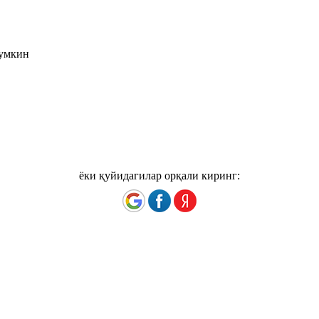
мумкин
ёки қуйидагилар орқали киринг: