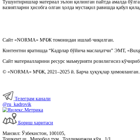
Тушунтиришлар материал эълон қилинган пайтда амалда бўлган
вазиятларни ҳисобга олган ҳолда мустақил равишда қабул қила
Сайт «NORMA» МЧЖ томонидан ишлаб чиқилган.
Контентни яратишда “Кадрлар бўйича маслаҳатчи” ЭМТ, «Buxga
Сайт материалларини ресурс маъмурияти розилигисиз кўчириб
© «NORMA» МЧЖ, 2021–2025 й. Барча ҳуқуқлар ҳимояланган.
Телеграм канали
@ru_kadrovik
Бориш харитаси
Манзил: Ўзбекистон, 100105,
Тошкент ш., Миробод тум., Толлимаржон кўч., 1/1.