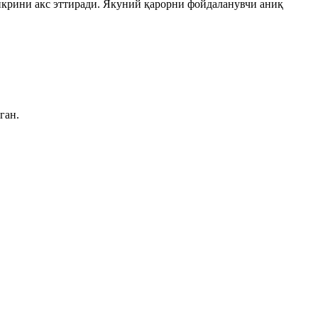
икрини акс эттиради. Якуний қарорни фойдаланувчи аниқ
ган.