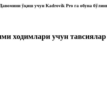
Давомини ўқиш учун Kadrovik Pro га обуна бўлин
ими ходимлари учун тавсиялар