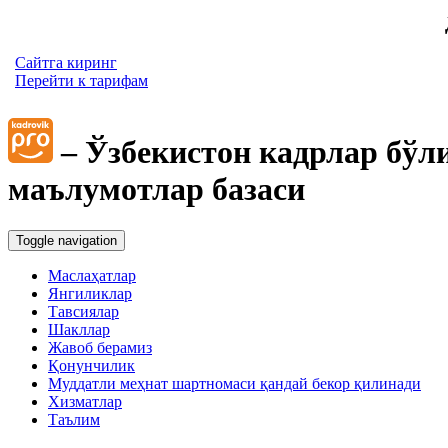
Сайтга киринг
Перейти к тарифам
– Ўзбекистон кадрлар бўл
маълумотлар базаси
Toggle navigation
Маслаҳатлар
Янгиликлар
Тавсиялар
Шакллар
Жавоб берамиз
Қонунчилик
Муддатли меҳнат шартномаси қандай бекор қилинади
Хизматлар
Таълим