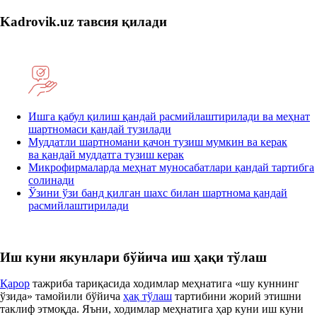
Kadrovik
.uz
тавсия қилади
Ишга қабул қилиш қандай расмийлаштирилади ва меҳнат
шартномаси қандай тузилади
Муддатли шартномани қачон тузиш мумкин ва керак
ва қандай муддатга тузиш керак
Микрофирмаларда меҳнат муносабатлари қандай тартибга
солинади
Ўзини ўзи банд қилган шахс билан шартнома қандай
расмийлаштирилади
Иш куни якунлари бўйича иш ҳақи тўлаш
Қарор
тажриба тариқасида ходимлар меҳнатига «шу куннинг
ўзида» тамойили бўйича
ҳақ тўлаш
тартибини жорий этишни
таклиф этмоқда. Яъни, ходимлар меҳнатига ҳар куни иш куни