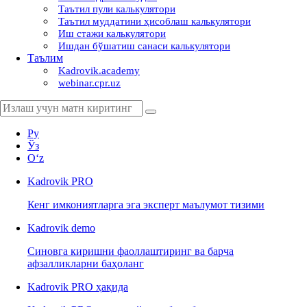
Таътил пули калькулятори
Таътил муддатини ҳисоблаш калькулятори
Иш стажи калькулятори
Ишдан бўшатиш санаси калькулятори
Таълим
Kadrovik.academy
webinar.cpr.uz
Ру
Ўз
Oʻz
Kadrovik
PRO
Кенг имкониятларга эга эксперт маълумот тизими
Kadrovik
demo
Синовга киришни фаоллаштиринг ва барча
афзалликларни баҳоланг
Kadrovik PRO ҳақида