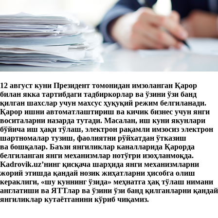
12 август куни Президент томонидан имзоланган Қарор
билан якка тартибдаги тадбиркорлар ва ўзини ўзи банд
қилган шахслар учун махсус ҳуқуқий режим белгиланади.
Қарор ишни автоматлаштириш ва кичик бизнес учун янги
воситаларни назарда тутади. Масалан, иш куни якунлари
бўйича иш ҳақи тўлаш, электрон рақамли имзосиз электрон
шартномалар тузиш, фаолиятни рўйхатдан ўтказиш
ва бошқалар. Баъзи янгиликлар каналларида Қарорда
белгиланган янги механизмлар нотўғри изоҳланмоқда.
Kadrovik.uz’нинг қисқача шарҳида янги механизмларни
жорий этишда қандай нозик жиҳатларни ҳисобга олиш
кераклиги, «шу куннинг ўзида» меҳнатга ҳақ тўлаш нимани
англатиши ва ЯТТлар ва ўзини ўзи банд қилганларни қандай
янгиликлар кутаётганини кўриб чиқамиз.