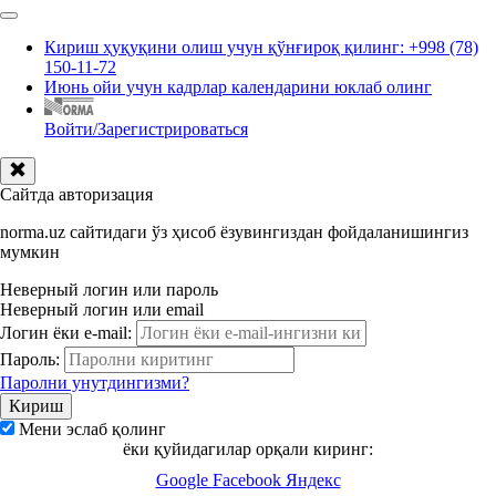
Кириш ҳуқуқини олиш учун қўнғироқ қилинг: +998 (78)
150-11-72
Июнь ойи учун кадрлар календарини юклаб олинг
Войти/Зарегистрироваться
Сайтда авторизация
norma.uz сайтидаги ўз ҳисоб ёзувингиздан фойдаланишингиз
мумкин
Неверный логин или пароль
Неверный логин или email
Логин ёки e-mail:
Пароль:
Паролни унутдингизми?
Мени эслаб қолинг
ёки қуйидагилар орқали киринг:
Google
Facebook
Яндекс