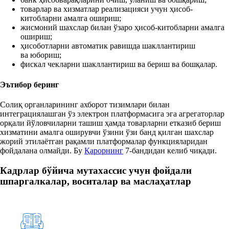
товарлар ва хизматлар реализацияси учун ҳисоб-
китобларни амалга ошириш;
жисмоний шахслар билан ўзаро ҳисоб-китобларни амалга
ошириш;
ҳисоботларни автоматик равишда шакллантириш
ва юбориш;
фискал чекларни шакллантириш ва бериш ва бошқалар.
Эътибор беринг
Солиқ органларининг ахборот тизимлари билан
интеграциялашган ўз электрон платформасига эга агрегаторлар
орқали йўловчиларни ташиш ҳамда товарларни етказиб бериш
хизматини амалга оширувчи ўзини ўзи банд қилган шахслар
жорий этилаётган рақамли платформалар функцияларидан
фойдалана олмайди. Бу
Қарорнинг
7-бандидан келиб чиқади.
Кадрлар бўйича мутахассис учун фойдали
шпаргалкалар, воситалар ва маслаҳатлар