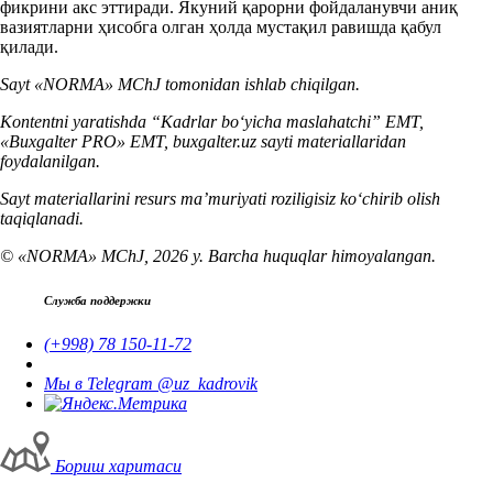
фикрини акс эттиради. Якуний қарорни фойдаланувчи аниқ
вазиятларни ҳисобга олган ҳолда мустақил равишда қабул
қилади.
Sayt «NORMA» MChJ tomonidan ishlab chiqilgan.
Kontentni yaratishda “Kadrlar boʻyicha maslahatchi” EMT,
«Buxgalter PRO» EMT, buxgalter.uz sayti materiallaridan
foydalanilgan.
Sayt materiallarini resurs ma’muriyati roziligisiz koʻchirib olish
taqiqlanadi.
© «NORMA» MChJ, 2026 y. Barcha huquqlar himoyalangan.
Служба поддержки
(+998) 78 150-11-72
Мы в Telegram @uz_kadrovik
Бориш харитаси