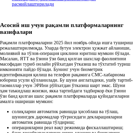
расмийлаштирилади
Асосий иш учун рақамли платформаларнинг
вазифалари
Рақамли платформаларни 2025 йил ноябрь ойида ишга тушириш
режалаштирилмоқда. Уларда бутун электрон ҳужжат айланиши,
молиявий ва тўлов-операция циклини юритиш мумкин бўлади.
Масалан, ЯТТ ва ўзини ўзи банд қилган шахслар фаолиятини
масофадан туриб онлайн рўйхатдан ўтказиш ва тўхтатиб туриш
имконияти пайдо бўлади. Бунинг учун биометрик
идентификация қилиш ва телефон рақамига СМС-хабарнома
юбориш усули қўлланилади. Бу шуни англатадики, ушбу тартиб-
таомиллар учун ЭРИни рўйхатдан ўтказиш шарт эмас. Шуни
ҳам таъкидлаш жоизки, якка тартибдаги тадбиркор ёки ўзини
ўзи банд қилган шахс рақамли платформаларда қуйидагиларни
амалга ошириши мумкин:
солиқларни автоматик равишда ҳисоблаш ва тўлаш,
шунингдек даромадлар тўғрисидаги декларацияларни
автоматик равишда тўлдириш;
операцияларни реал вақт режимида фискаллаштириш;
банк ҳисобварақларини очиш, уланиш ва бошқариш;