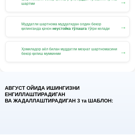
→
шартми
Муддатли шартнома муддатидан олдин бекор
→
қилинганда қачон
неустойка тўлашга
тўғри келади
Ҳомиладор аёл билан муддатли меҳнат шартномасини
→
бекор қилиш мумкинми
АВГУСТ ОЙИДА ИШИНГИЗНИ
ЕНГИЛЛАШТИРАДИГАН
ВА ЖАДАЛЛАШТИРАДИГАН 3
та
ШАБЛОН: