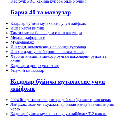
Kadrovik PRO ҳақида кўпроқ билиб олинг
Барча 40 та мавзулар
Кадрлар бўйича мутахассис учун лайфхак
Ишга қабул қилиш
Таътиллар ва бошқа дам олиш вақтлари
Меҳнат дафтарчаси
My.mehnat.uz
Иш ҳақи, компенсация ва бошқа тўловлар
Иш ҳақидан ушлаб қолиш ва ажратмалар
Ҳарбий хизматга мажбур бўлган шахсларни рўйхатга
олиш
Кадрларга доир ҳужжатлар
Умумий масалалар
Кадрлар бўйича мутахассис учун
лайфхак
2024 йилда таътилларни қандай мақбуллаштириш керак
Лайфхак: ходимни ҳужжатлар билан қандай таништириш
керак
Кадрлар бўйича мутахассис учун лайфхак: Т-2 шакли