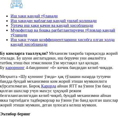
Иш ҳақи қандай тўланади
Иш ҳақидан маблағлар қандай ушлаб қолинади
Ўртача иш ҳақи қачон ва қандай ҳисобланади
Мукофотлар ва бошқа рағбатлантирувчи тўловлар қандай
тўланади
Иш ҳақи туман коэффициентларини ҳисобга олган ҳолда
қандай ҳисобланади
Бу кимларга тааллуқли?
Механизм тажриба тариқасида жорий
этилади. Бу шуни англатадики, иш берувчи уни амалиётга
татбиқ этиш ёки этмасликни ўзи мустақил ҳал қилади.
Бу
қарорнинг
4-бандининг «б» кичик бандидан келиб чиқади.
Меҳнатга «Шу куннинг ўзида» ҳақ тўлашни назарда тутувчи
бандда бундай механизмни ким жорий этиши мумкинлиги
кўрсатилмаган. Бироқ
Қарорда
айнан ЯТТ ва ўзини ўзи банд
қилган шахслар учун махсус ҳуқуқий режим
белгиланганлигидан келиб чиқиб, бундай механизмни айнан
якка тартибдаги тадбиркорлар ва ўзини ўзи банд қилган шахслар
жорий этиши мумкин, деган хулосага келиш мумкин.
Эътибор беринг