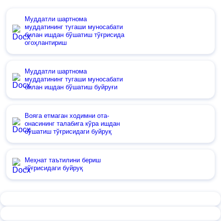
Муддатли шартнома
муддатининг тугаши муносабати
билан ишдан бўшатиш тўғрисида
огоҳлантириш
Муддатли шартнома
муддатининг тугаши муносабати
билан ишдан бўшатиш буйруғи
Вояга етмаган ходимни ота-
онасининг талабига кўра ишдан
бўшатиш тўғрисидаги буйруқ
Меҳнат таътилини бериш
тўғрисидаги буйруқ