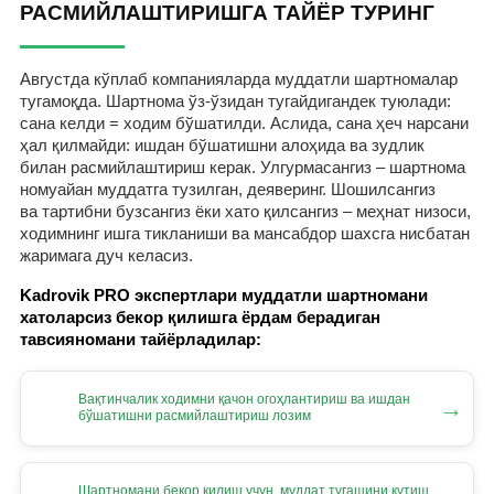
РАСМИЙЛАШТИРИШГА ТАЙЁР ТУРИНГ
Августда кўплаб компанияларда муддатли шартномалар
тугамоқда. Шартнома ўз-ўзидан тугайдигандек туюлади:
сана келди = ходим бўшатилди. Аслида, сана ҳеч нарсани
ҳал қилмайди: ишдан бўшатишни алоҳида ва зудлик
билан расмийлаштириш керак. Улгурмасангиз – шартнома
номуайан муддатга тузилган, деяверинг. Шошилсангиз
ва тартибни бузсангиз ёки хато қилсангиз – меҳнат низоси,
ходимнинг ишга тикланиши ва мансабдор шахсга нисбатан
жаримага дуч келасиз.
Kadrovik PRO экспертлари муддатли шартномани
хатоларсиз бекор қилишга ёрдам берадиган
тавсияномани тайёрладилар:
Вақтинчалик ходимни қачон огоҳлантириш ва ишдан
→
бўшатишни расмийлаштириш лозим
Шартномани бекор қилиш учун, муддат тугашини кутиш