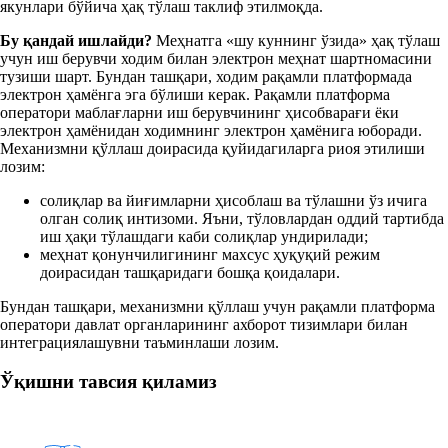
якунлари бўйича ҳақ тўлаш таклиф этилмоқда.
Бу қандай ишлайди?
Меҳнатга «шу куннинг ўзида» ҳақ тўлаш
учун иш берувчи ходим билан электрон меҳнат шартномасини
тузиши шарт. Бундан ташқари, ходим рақамли платформада
электрон ҳамёнга эга бўлиши керак. Рақамли платформа
оператори маблағларни иш берувчининг ҳисобварағи ёки
электрон ҳамёнидан ходимнинг электрон ҳамёнига юборади.
Механизмни қўллаш доирасида қуйидагиларга риоя этилиши
лозим:
солиқлар ва йиғимларни ҳисоблаш ва тўлашни ўз ичига
олган солиқ интизоми. Яъни, тўловлардан оддий тартибда
иш ҳақи тўлашдаги каби солиқлар ундирилади;
меҳнат қонунчилигининг махсус ҳуқуқий режим
доирасидан ташқаридаги бошқа қоидалари.
Бундан ташқари, механизмни қўллаш учун рақамли платформа
оператори давлат органларининг ахборот тизимлари билан
интеграциялашувни таъминлаши лозим.
Ўқишни тавсия қиламиз