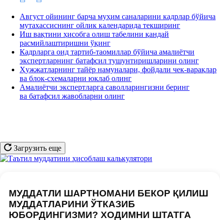
Август ойининг барча муҳим саналарини кадрлар бўйича
мутахассиснинг ойлик календарида текширинг
Иш вақтини ҳисобга олиш табелини қандай
расмийлаштиришни ўқинг
Кадрларга оид тартиб-таомиллар бўйича амалиётчи
экспертларнинг батафсил тушунтиришларини олинг
Ҳужжатларнинг тайёр намуналари, фойдали чек-варақлар
ва блок-схемаларни юклаб олинг
Амалиётчи экспертларга саволларингизни беринг
ва батафсил жавобларни олинг
Загрузить еще
МУДДАТЛИ ШАРТНОМАНИ БЕКОР ҚИЛИШ
МУДДАТЛАРИНИ ЎТКАЗИБ
ЮБОРДИНГИЗМИ? ХОДИМНИ ШТАТГА