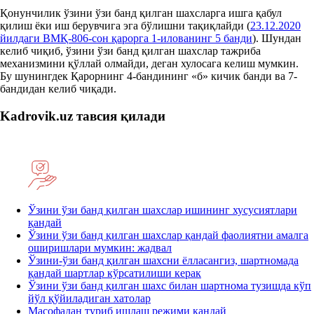
Қонунчилик ўзини ўзи банд қилган шахсларга ишга қабул
қилиш ёки иш берувчига эга бўлишни тақиқлайди (
23.12.2020
йилдаги ВМҚ-806-сон қарорга 1-илованинг 5 банди
). Шундан
келиб чиқиб, ўзини ўзи банд қилган шахслар тажриба
механизмини қўллай олмайди, деган хулосага келиш мумкин.
Бу шунингдек Қарорнинг 4-бандининг «б» кичик банди ва 7-
бандидан келиб чиқади.
Kadrovik
.uz
тавсия қилади
Ўзини ўзи банд қилган шахслар ишининг хусусиятлари
қандай
Ўзини ўзи банд қилган шахслар қандай фаолиятни амалга
оширишлари мумкин: жадвал
Ўзини-ўзи банд қилган шахсни ёлласангиз, шартномада
қандай шартлар кўрсатилиши керак
Ўзини ўзи банд қилган шахс билан шартнома тузишда кўп
йўл қўйиладиган хатолар
Масофадан туриб ишлаш режими қандай