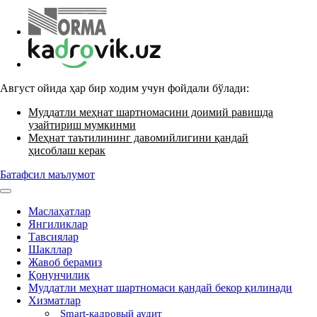
Август ойида ҳар бир ходим учун фойдали бўлади:
Муддатли меҳнат шартномасини доимий равишда
узайтириш мумкинми
Меҳнат таътилининг давомийлигини қандай
ҳисоблаш керак
Батафсил маълумот
Маслаҳатлар
Янгиликлар
Тавсиялар
Шакллар
Жавоб берамиз
Қонунчилик
Муддатли меҳнат шартномаси қандай бекор қилинади
Хизматлар
Smart-кадровый аудит