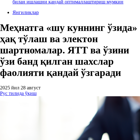
билан ишлашни қандай оптималлаштириш мумкин
Янгиликлар
Меҳнатга «шу куннинг ўзида»
ҳақ тўлаш ва электон
шартномалар. ЯТТ ва ўзини
ўзи банд қилган шахслар
фаолияти қандай ўзгаради
2025 йил 28 август
Рус тилида ўқиш