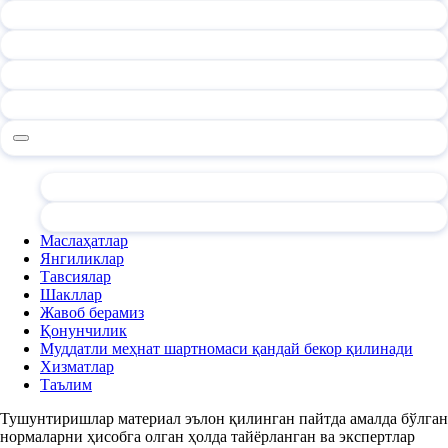
Маслаҳатлар
Янгиликлар
Тавсиялар
Шакллар
Жавоб берамиз
Қонунчилик
Муддатли меҳнат шартномаси қандай бекор қилинади
Хизматлар
Таълим
Тушунтиришлар материал эълон қилинган пайтда амалда бўлган
нормаларни ҳисобга олган ҳолда тайёрланган ва экспертлар