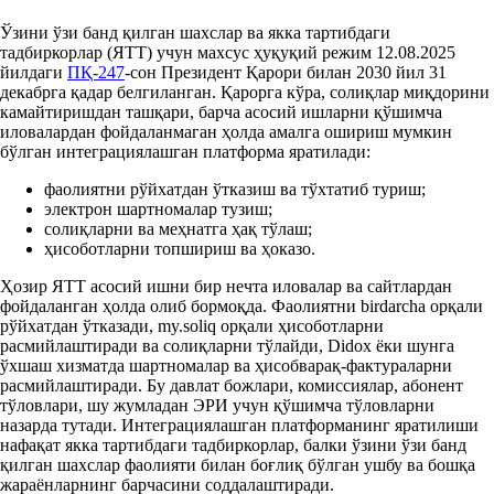
Ўзини ўзи банд қилган шахслар ва якка тартибдаги
тадбиркорлар (ЯТТ) учун махсус ҳуқуқий режим 12.08.2025
йилдаги
ПҚ-247
-сон Президент Қарори билан 2030 йил 31
декабрга қадар белгиланган. Қарорга кўра, солиқлар миқдорини
камайтиришдан ташқари, барча асосий ишларни қўшимча
иловалардан фойдаланмаган ҳолда амалга ошириш мумкин
бўлган интеграциялашган платформа яратилади:
фаолиятни рўйхатдан ўтказиш ва тўхтатиб туриш;
электрон шартномалар тузиш;
солиқларни ва меҳнатга ҳақ тўлаш;
ҳисоботларни топшириш ва ҳоказо.
Ҳозир ЯТТ асосий ишни бир нечта иловалар ва сайтлардан
фойдаланган ҳолда олиб бормоқда. Фаолиятни birdarcha орқали
рўйхатдан ўтказади, my.soliq орқали ҳисоботларни
расмийлаштиради ва солиқларни тўлайди, Didox ёки шунга
ўхшаш хизматда шартномалар ва ҳисобварақ-фактураларни
расмийлаштиради. Бу давлат божлари, комиссиялар, абонент
тўловлари, шу жумладан ЭРИ учун қўшимча тўловларни
назарда тутади. Интеграциялашган платформанинг яратилиши
нафақат якка тартибдаги тадбиркорлар, балки ўзини ўзи банд
қилган шахслар фаолияти билан боғлиқ бўлган ушбу ва бошқа
жараёнларнинг барчасини соддалаштиради.