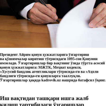
Президент Айрим қонун ҳужжатларига ўзгартириш
ва қўшимчалар киритиш тўғрисидаги 1095-сон Қонунни
имзолади. Ўзгартиришлар бир вақтнинг ўзида тўртта асосий
қонун ҳужжатларига: МЖТК, Меҳнат кодекси,
«Хусусий бандлик агентликлари тўғрисида»ги ва «Аҳоли
бандлиги тўғрисида»ги қонунларга тааллуқли.
Ўзгартиришлар ҳақида kadrovik.uz нашрида батафсил ўқинг.
Иш вақтидан ташқари ишга жалб
қилиш тартибидаги ўзгаришлар