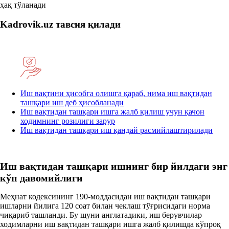
ҳақ тўланади
Kadrovik.uz тавсия қилади
Иш вақтини ҳисобга олишга қараб, нима иш вақтидан
ташқари иш деб ҳисобланади
Иш вақтидан ташқари ишга жалб қилиш учун қачон
ходимнинг розилиги зарур
Иш вақтидан ташқари иш қандай расмийлаштирилади
Иш вақтидан ташқари ишнинг бир йилдаги энг
кўп давомийлиги
Меҳнат кодексининг 190-моддасидан иш вақтидан ташқари
ишларни йилига 120 соат билан чеклаш тўғрисидаги норма
чиқариб ташланди. Бу шуни англатадики, иш берувчилар
ходимларни иш вақтидан ташқари ишга жалб қилишда кўпроқ