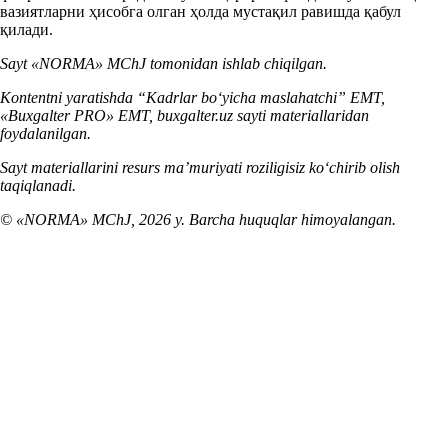
вазиятларни ҳисобга олган ҳолда мустақил равишда қабул
қилади.
Sayt «NORMA» MChJ tomonidan ishlab chiqilgan.
Kontentni yaratishda “Kadrlar boʻyicha maslahatchi” EMT,
«Buxgalter PRO» EMT, buxgalter.uz sayti materiallaridan
foydalanilgan.
Sayt materiallarini resurs ma’muriyati roziligisiz koʻchirib olish
taqiqlanadi.
© «NORMA» MChJ, 2026 y. Barcha huquqlar himoyalangan.
Служба поддержки
(+998) 78 150-11-72
Мы в Telegram @uz_kadrovik
Бориш харитаси
Manzil: Oʻzbekiston, 100105, Toshkent sh., Mirobod tum., Tollimarjon