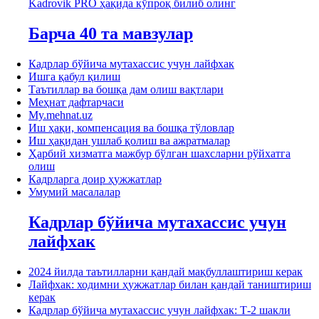
Kadrovik PRO ҳақида кўпроқ билиб олинг
Барча 40 та мавзулар
Кадрлар бўйича мутахассис учун лайфхак
Ишга қабул қилиш
Таътиллар ва бошқа дам олиш вақтлари
Меҳнат дафтарчаси
My.mehnat.uz
Иш ҳақи, компенсация ва бошқа тўловлар
Иш ҳақидан ушлаб қолиш ва ажратмалар
Ҳарбий хизматга мажбур бўлган шахсларни рўйхатга
олиш
Кадрларга доир ҳужжатлар
Умумий масалалар
Кадрлар бўйича мутахассис учун
лайфхак
2024 йилда таътилларни қандай мақбуллаштириш керак
Лайфхак: ходимни ҳужжатлар билан қандай таништириш
керак
Кадрлар бўйича мутахассис учун лайфхак: Т-2 шакли