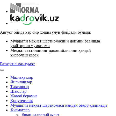
Август ойида ҳар бир ходим учун фойдали бўлади:
Муддатли меҳнат шартномасини доимий равишда
узайтириш мумкинми
Меҳнат таътилининг давомийлигини қандай
ҳисоблаш керак
Батафсил маълумот
Маслаҳатлар
Янгиликлар
Тавсиялар
Шакллар
Жавоб берамиз
Қонунчилик
Муддатли меҳнат шартномаси қандай бекор қилинади
Хизматлар
Smart-кадровый аудит