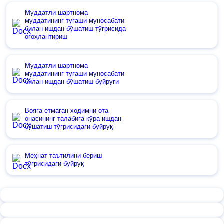
Муддатли шартнома
муддатининг тугаши муносабати
билан ишдан бўшатиш тўғрисида
огоҳлантириш
Муддатли шартнома
муддатининг тугаши муносабати
билан ишдан бўшатиш буйруғи
Вояга етмаган ходимни ота-
онасининг талабига кўра ишдан
бўшатиш тўғрисидаги буйруқ
Меҳнат таътилини бериш
тўғрисидаги буйруқ