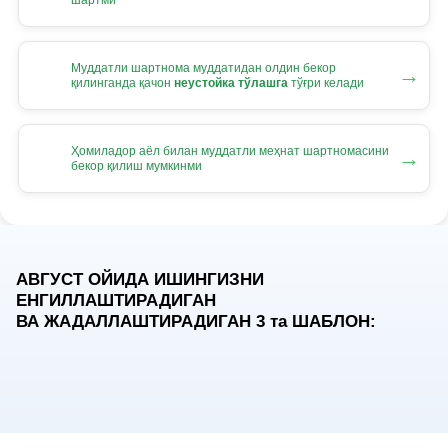
Муддатли шартнома муддатидан олдин бекор
→
қилинганда қачон
неустойка тўлашга
тўғри келади
Ҳомиладор аёл билан муддатли меҳнат шартномасини
→
бекор қилиш мумкинми
АВГУСТ ОЙИДА ИШИНГИЗНИ
ЕНГИЛЛАШТИРАДИГАН
ВА ЖАДАЛЛАШТИРАДИГАН 3
та
ШАБЛОН: