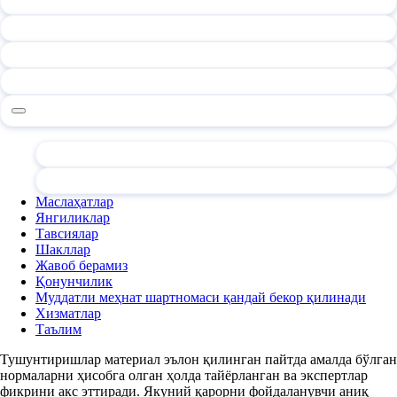
Маслаҳатлар
Янгиликлар
Тавсиялар
Шакллар
Жавоб берамиз
Қонунчилик
Муддатли меҳнат шартномаси қандай бекор қилинади
Хизматлар
Таълим
Тушунтиришлар материал эълон қилинган пайтда амалда бўлган
нормаларни ҳисобга олган ҳолда тайёрланган ва экспертлар
фикрини акс эттиради. Якуний қарорни фойдаланувчи аниқ