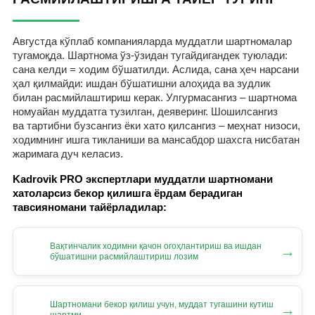
Августда кўплаб компанияларда муддатли шартномалар
тугамоқда. Шартнома ўз-ўзидан тугайдигандек туюлади:
сана келди = ходим бўшатилди. Аслида, сана ҳеч нарсани
ҳал қилмайди: ишдан бўшатишни алоҳида ва зудлик
билан расмийлаштириш керак. Улгурмасангиз – шартнома
номуайан муддатга тузилган, деяверинг. Шошилсангиз
ва тартибни бузсангиз ёки хато қилсангиз – меҳнат низоси,
ходимнинг ишга тикланиши ва мансабдор шахсга нисбатан
жаримага дуч келасиз.
Kadrovik PRO экспертлари муддатли шартномани
хатоларсиз бекор қилишга ёрдам берадиган
тавсияномани тайёрладилар:
Вақтинчалик ходимни қачон огоҳлантириш ва ишдан
→
бўшатишни расмийлаштириш лозим
Шартномани бекор қилиш учун, муддат тугашини кутиш
→
шартми