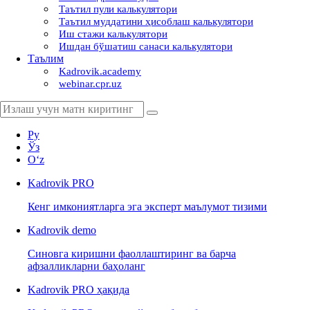
Таътил пули калькулятори
Таътил муддатини ҳисоблаш калькулятори
Иш стажи калькулятори
Ишдан бўшатиш санаси калькулятори
Таълим
Kadrovik.academy
webinar.cpr.uz
Ру
Ўз
Oʻz
Kadrovik
PRO
Кенг имкониятларга эга эксперт маълумот тизими
Kadrovik
demo
Синовга киришни фаоллаштиринг ва барча
афзалликларни баҳоланг
Kadrovik PRO ҳақида