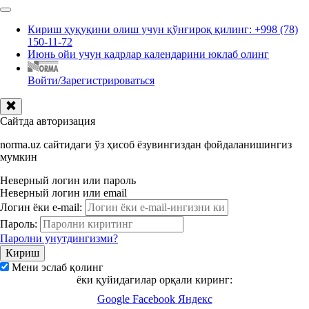
Кириш ҳуқуқини олиш учун қўнғироқ қилинг: +998 (78)
150-11-72
Июнь ойи учун кадрлар календарини юклаб олинг
Войти/Зарегистрироваться
Сайтда авторизация
norma.uz сайтидаги ўз ҳисоб ёзувингиздан фойдаланишингиз
мумкин
Неверный логин или пароль
Неверный логин или email
Логин ёки e-mail:
Пароль:
Паролни унутдингизми?
Мени эслаб қолинг
ёки қуйидагилар орқали киринг:
Google
Facebook
Яндекс