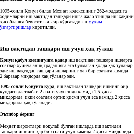
1095-сонли Қонун билан Меҳнат кодексининг 262-моддасига
ходимларни иш вақтидан ташқари ишга жалб этишда иш ҳақини
ҳисоблашга бевосита таъсир кўрсатадиган
муҳим
ўзгартиришлар
киритилди.
Иш вақтидан ташқари иш учун ҳақ тўлаш
Қонун қабул қилингунга қадар
иш вақтидан ташқари ишларга
соатлар бўйича аниқ градацияга эга бўлмаган ҳолда ҳақ тўланар
эди: иш вақтидан ташқари ишларнинг ҳар бир соатига камида
2 баравар миқдорда ҳақ тўланар эди.
1095-сонли Қонунга кўра
, иш вақтидан ташқари ишнинг бир
кундаги дастлабки 2 соати учун энди камида 1,5 ҳисса
миқдорида, икки соатдан ортиқ қисми учун эса камида 2 ҳисса
миқдорида ҳақ тўланади.
Эътибор беринг
Меҳнат шароитлари ноқулай бўлган ишларда иш вақтидан
ташқари ишнинг ҳар бир соати учун камида 2 ҳисса миқдорида