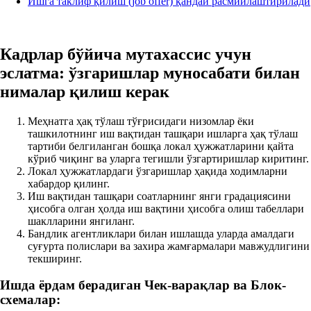
Ишга таклиф қилиш (job offer) қандай расмийлаштирилади
Кадрлар бўйича мутахассис учун
эслатма: ўзгаришлар муносабати билан
нималар қилиш керак
Меҳнатга ҳақ тўлаш тўғрисидаги низомлар ёки
ташкилотнинг иш вақтидан ташқари ишларга ҳақ тўлаш
тартиби белгиланган бошқа локал ҳужжатларини қайта
кўриб чиқинг ва уларга тегишли ўзгартиришлар киритинг.
Локал ҳужжатлардаги ўзгаришлар ҳақида ходимларни
хабардор қилинг.
Иш вақтидан ташқари соатларнинг янги градациясини
ҳисобга олган ҳолда иш вақтини ҳисобга олиш табеллари
шаклларини янгиланг.
Бандлик агентликлари билан ишлашда уларда амалдаги
суғурта полислари ва захира жамғармалари мавжудлигини
текширинг.
Ишда ёрдам берадиган Чек-варақлар ва Блок-
схемалар: