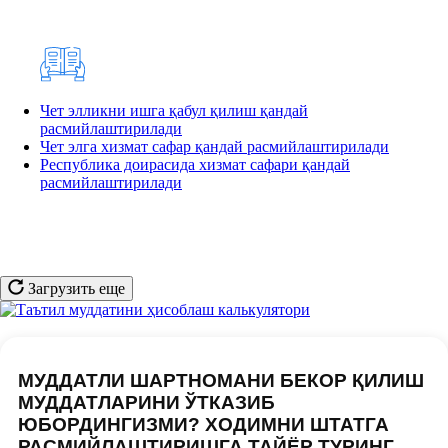
Чет элликни ишга қабул қилиш қандай
расмийлаштирилади
Чет элга хизмат сафар қандай расмийлаштирилади
Республика доирасида хизмат сафари қандай
расмийлаштирилади
Загрузить еще
МУДДАТЛИ ШАРТНОМАНИ БЕКОР ҚИЛИШ
МУДДАТЛАРИНИ ЎТКАЗИБ
ЮБОРДИНГИЗМИ? ХОДИМНИ ШТАТГА
РАСМИЙЛАШТИРИШГА ТАЙЁР ТУРИНГ