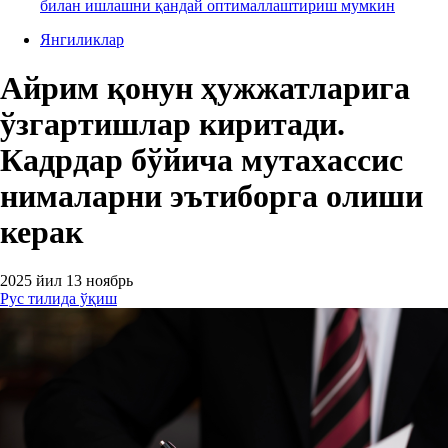
билан ишлашни қандай оптималлаштириш мумкин
Янгиликлар
Айрим қонун ҳужжатларига
ўзгартишлар киритади.
Кадрдар бўйича мутахассис
нималарни эътиборга олиши
керак
2025 йил 13 ноябрь
Рус тилида ўқиш