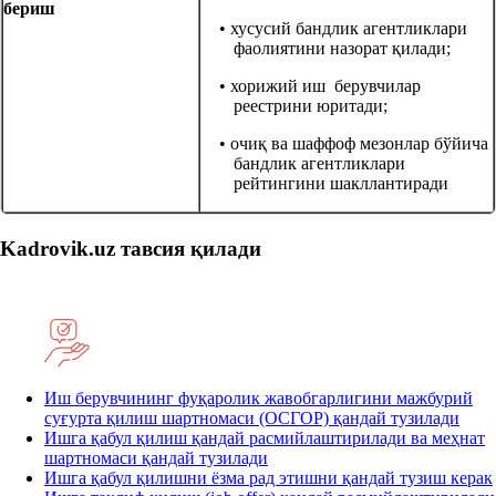
бериш
• хусусий бандлик агентликлари
фаолиятини назорат қилади;
• хорижий иш берувчилар
реестрини юритади;
• очиқ ва шаффоф мезонлар бўйича
бандлик агентликлари
рейтингини шакллантиради
Kadrovik.uz тавсия қилади
Иш берувчининг фуқаролик жавобгарлигини мажбурий
суғурта қилиш шартномаси (ОСГОР) қандай тузилади
Ишга қабул қилиш қандай расмийлаштирилади ва меҳнат
шартномаси қандай тузилади
Ишга қабул қилишни ёзма рад этишни қандай тузиш керак