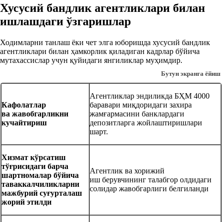
Хусусий бандлик агентликлари билан
ишлашдаги ўзгаришлар
Ходимларни танлаш ёки чет элга юборишда хусусий бандлик
агентликлари билан ҳамкорлик қиладиган кадрлар бўйича
мутахассислар учун қуйидаги янгиликлар муҳимдир.
Бутун экранга ёйиш
Агентликлар эндиликда БҲМ 4000
Кафолатлар
баравари миқдоридаги захира
ва жавобгарликни
жамғармасини банклардаги
кучайтириш
депозитларга жойлаштиришлари
шарт.
Хизмат кўрсатиш
тўғрисидаги барча
Агентлик ва хорижий
шартномалар бўйича
иш берувчининг талабгор олдидаги
таваккалчиликларни
солидар жавобгарлиги белгиланди
мажбурий суғурталаш
жорий этилди