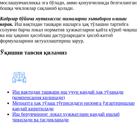
мослашувчанликка эга бўлади, аммо қонунчиликда белгиланган
бошқа чекловлар сақланиб қолади.
Кадрлар бўйича мутахассис нималарни эътиборга олиши
керак.
Иш вақтидан ташқари ишларга ҳақ тўлашни тартибга
солувчи барча локал норматив ҳужжатларни қайта кўриб чиқиш
ва иш ҳақини ҳисоблаш дастурларидаги ҳисоб-китоб
формулаларини актуаллаштириш зарур.
Ўқишни тавсия қиламиз
Иш вақтидан ташқари иш учун қандай ҳақ тўланади
(компенсация қилинади)
Меҳнатга ҳақ тўлаш тўғрисидаги низомга ўзгартиришлар
қандай киритилади
Иш берувчининг локал ҳужжатлари қандай ишлаб
чиқилади ва тасдиқланади