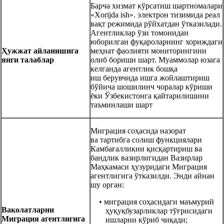
Барча хизмат кўрсатиш шартномалари
«Xorijda ish». электрон тизимида реал
вақт режимида рўйхатдан ўтказилади.
Агентликлар ўзи томонидан
юборилган фуқароларнинг хориждаги
Ҳужжат айланишига
меҳнат фаолияти мониторингини
янги талаблар
олиб бориши шарт. Муаммолар юзага
келганда агентлик бошқа
иш берувчида ишга жойлаштириш
бўйича шошилинч чоралар кўриши
ёки Ўзбекистонга қайтарилишини
таъминлаши шарт
Миграция соҳасида назорат
ва тартибга солиш функциялари
Камбағалликни қисқартириш ва
бандлик вазирлигидан Вазирлар
Маҳкамаси ҳузуридаги Миграция
агентлигига ўтказилди. Энди айнан
шу орган:
• миграция соҳасидаги маъмурий
Ваколатларни
ҳуқуқбузарликлар тўғрисидаги
Миграция агентлигига
ишларни кўриб чиқади;