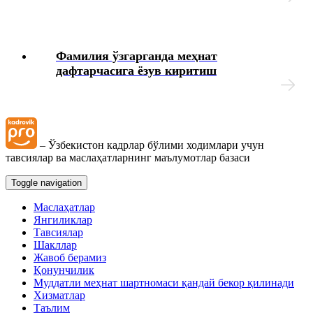
Бошқа ишга ўтиш, ўриндошлик
Фамилия ўзгарганда меҳнат
Меҳнат шароитларининг ўзгариши
дафтарчасига ёзув киритиш
Иш вақти
Меҳнат шартномасини бекор қилиш
– Ўзбекистон кадрлар бўлими ходимлари учун
тавсиялар ва маслаҳатларнинг маълумотлар базаси
Имтиёзлар
Toggle navigation
Маслаҳатлар
Ходимларнинг ижтимоий таъминоти
Янгиликлар
Тавсиялар
Шакллар
Хизмат сафарлари
Жавоб берамиз
Қонунчилик
Ишга қабул қилиш
Муддатли меҳнат шартномаси қандай бекор қилинади
Хизматлар
Таълим