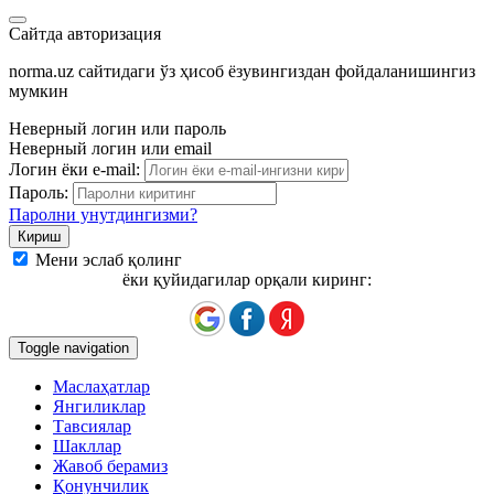
Сайтда авторизация
norma.uz сайтидаги ўз ҳисоб ёзувингиздан фойдаланишингиз
мумкин
Неверный логин или пароль
Неверный логин или email
Логин ёки e-mail:
Пароль:
Паролни унутдингизми?
Мени эслаб қолинг
ёки қуйидагилар орқали киринг:
Toggle navigation
Маслаҳатлар
Янгиликлар
Тавсиялар
Шакллар
Жавоб берамиз
Қонунчилик