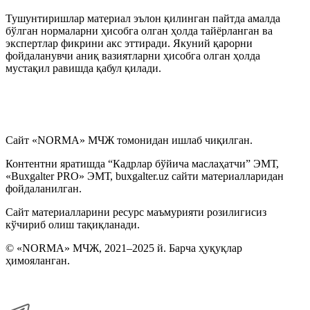
Меҳнат шароитларининг ўзгариши
Тушунтиришлар материал эълон қилинган пайтда амалда
бўлган нормаларни ҳисобга олган ҳолда тайёрланган ва
Ходимларни аттестациядан ўтказиш
экспертлар фикрини акс эттиради. Якуний қарорни
фойдаланувчи аниқ вазиятларни ҳисобга олган ҳолда
мустақил равишда қабул қилади.
Коллектив шартномалар
Меҳнат муҳофазаси
Сайт «NORMA» МЧЖ томонидан ишлаб чиқилган.
Интизомий жазо
Контентни яратишда “Кадрлар бўйича маслаҳатчи” ЭМТ,
«Buxgalter PRO» ЭМТ, buxgalter.uz сайти материалларидан
Моддий жавобгарлик
фойдаланилган.
Сайт материалларини ресурс маъмурияти розилигисиз
Иш берувчининг хатолари ва уларни тузатиш усуллари
кўчириб олиш тақиқланади.
© «NORMA» МЧЖ, 2021–2025 й. Барча ҳуқуқлар
Ҳарбий хизматга мажбур бўлган шахсларни рўйхатга
ҳимояланган.
олиш
Кадрларга доир ҳужжатлар