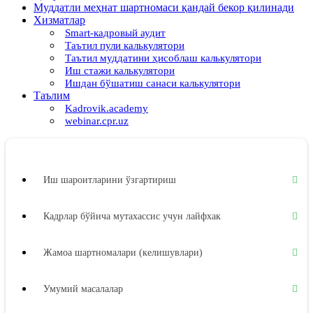
Муддатли меҳнат шартномаси қандай бекор қилинади
Хизматлар
Smart-кадровый аудит
Таътил пули калькулятори
Таътил муддатини ҳисоблаш калькулятори
Иш стажи калькулятори
Ишдан бўшатиш санаси калькулятори
Таълим
Kadrovik.academy
webinar.cpr.uz
Иш шароитларини ўзгартириш
Кадрлар бўйича мутахассис учун лайфхак
Жамоа шартномалари (келишувлари)
Умумий масалалар