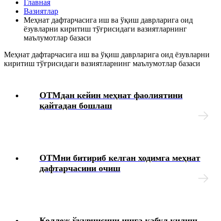
Главная
тўғрисидаги вазиятларнинг маълумотлар базаси
Вазиятлар
Меҳнат дафтарчасига иш ва ўқиш даврларига оид
ёзувларни киритиш тўғрисидаги вазиятларнинг
Иш берувчидан зарарни ундиришга оид маълумотлар
маълумотлар базаси
базаси
Меҳнат дафтарчасига иш ва ўқиш даврларига оид ёзувларни
киритиш тўғрисидаги вазиятларнинг маълумотлар базаси
Янги Меҳнат кодекси
Меҳнат дафтарчаларига ўзгартиришлар киритиш ва
ОТМдан кейин меҳнат фаолиятини
нотўғри ёзувларни тузатиш тўғрисидаги
қайтадан бошлаш
вазиятларнинг маълумотлар базаси
Меҳнат дафтарчасига иш ва ўқиш даврларига оид
ёзувларни киритиш тўғрисидаги вазиятларнинг
маълумотлар базаси
ОТМни битириб келган ходимга меҳнат
дафтарчасини очиш
Таътиллар жадвалини қўллаш тартиби тўғрисидаги
вазиятларнинг маълумотлар базаси
Таътилни узайтириш ва кўчириш тўғрисидаги
вазиятларнинг маълумотлар базаси
Коллеж ўқувчисини ишга қабул қилиш