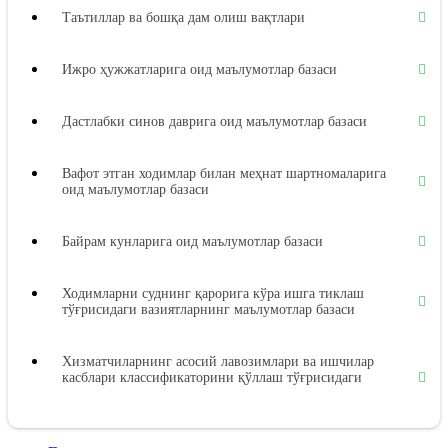
Таътиллар ва бошқа дам олиш вақтлари
Ижро ҳужжатларига оид маълумотлар базаси
Дастлабки синов даврига оид маълумотлар базаси
Вафот этган ходимлар билан меҳнат шартномаларига
оид маълумотлар базаси
Байрам кунларига оид маълумотлар базаси
Ходимларни суднинг қарорига кўра ишга тиклаш
тўғрисидаги вазиятларнинг маълумотлар базаси
Хизматчиларнинг асосий лавозимлари ва ишчилар
касблари классификаторини қўллаш тўғрисидаги
вазиятларнинг маълумотлар базаси
Меҳнат дафтарчалари бланкаларини расмийлаштириш