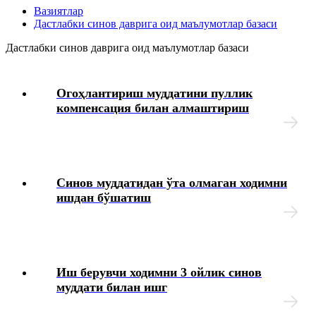
Меҳнат дафтарчалари бланкаларини расмийлаштириш
Вазиятлар
тўғрисидаги вазиятларнинг маълумотлар базаси
Дастлабки синов даврига оид маълумотлар базаси
Дастлабки синов даврига оид маълумотлар базаси
Иш берувчидан зарарни ундиришга оид маълумотлар
базаси
Огоҳлантириш муддатини пуллик
Янги Меҳнат кодекси
компенсация билан алмаштириш
Меҳнат дафтарчаларига ўзгартиришлар киритиш ва
нотўғри ёзувларни тузатиш тўғрисидаги
вазиятларнинг маълумотлар базаси
Синов муддатидан ўта олмаган ходимни
ишдан бўшатиш
Меҳнат дафтарчасига иш ва ўқиш даврларига оид
ёзувларни киритиш тўғрисидаги вазиятларнинг
маълумотлар базаси
Таътиллар жадвалини қўллаш тартиби тўғрисидаги
вазиятларнинг маълумотлар базаси
Иш берувчи ходимни 3 ойлик синов
муддати билан ишг
Таътилни узайтириш ва кўчириш тўғрисидаги