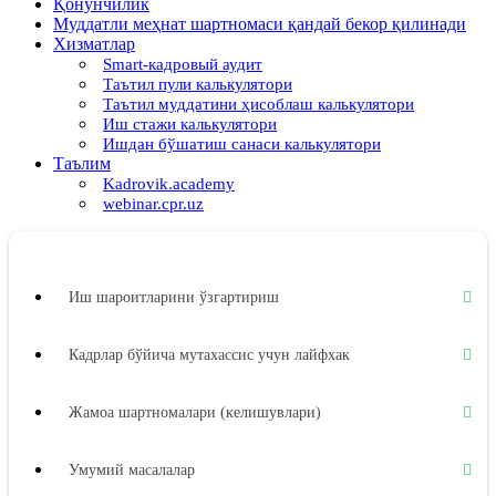
Қонунчилик
Муддатли меҳнат шартномаси қандай бекор қилинади
Хизматлар
Smart-кадровый аудит
Таътил пули калькулятори
Таътил муддатини ҳисоблаш калькулятори
Иш стажи калькулятори
Ишдан бўшатиш санаси калькулятори
Таълим
Kadrovik.academy
webinar.cpr.uz
Иш шароитларини ўзгартириш
Кадрлар бўйича мутахассис учун лайфхак
Жамоа шартномалари (келишувлари)
Умумий масалалар