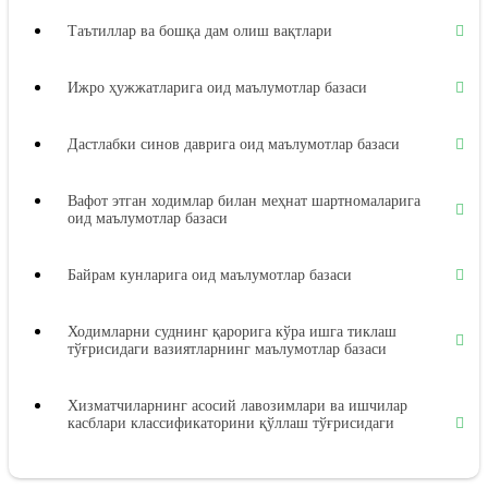
Таътиллар ва бошқа дам олиш вақтлари
Ижро ҳужжатларига оид маълумотлар базаси
Дастлабки синов даврига оид маълумотлар базаси
Вафот этган ходимлар билан меҳнат шартномаларига
оид маълумотлар базаси
Байрам кунларига оид маълумотлар базаси
Ходимларни суднинг қарорига кўра ишга тиклаш
тўғрисидаги вазиятларнинг маълумотлар базаси
Хизматчиларнинг асосий лавозимлари ва ишчилар
касблари классификаторини қўллаш тўғрисидаги
вазиятларнинг маълумотлар базаси