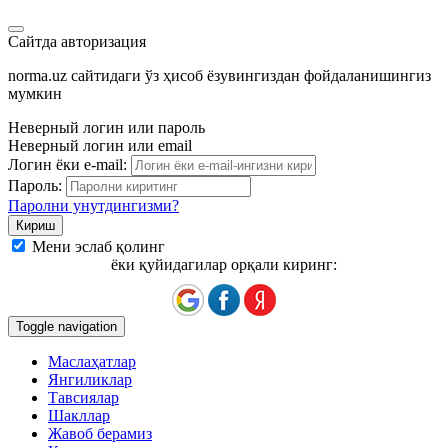
Сайтда авторизация
norma.uz сайтидаги ўз ҳисоб ёзувингиздан фойдаланишингиз
мумкин
Неверный логин или пароль
Неверный логин или email
Логин ёки e-mail:
Пароль:
Паролни унутдингизми?
Мени эслаб қолинг
ёки қуйидагилар орқали киринг:
Toggle navigation
Маслаҳатлар
Янгиликлар
Тавсиялар
Шакллар
Жавоб берамиз