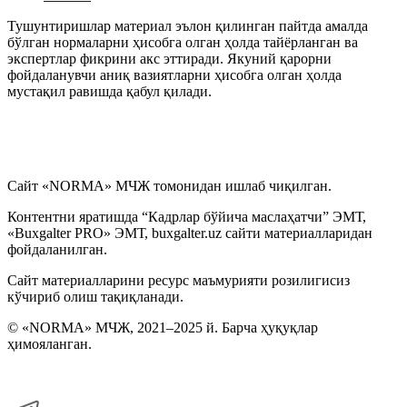
Тушунтиришлар материал эълон қилинган пайтда амалда
бўлган нормаларни ҳисобга олган ҳолда тайёрланган ва
Бошқа ишга ўтиш, ўриндошлик
экспертлар фикрини акс эттиради. Якуний қарорни
фойдаланувчи аниқ вазиятларни ҳисобга олган ҳолда
мустақил равишда қабул қилади.
Меҳнат шароитларининг ўзгариши
Иш вақти
Сайт «NORMA» МЧЖ томонидан ишлаб чиқилган.
Меҳнат шартномасини бекор қилиш
Контентни яратишда “Кадрлар бўйича маслаҳатчи” ЭМТ,
«Buxgalter PRO» ЭМТ, buxgalter.uz сайти материалларидан
Имтиёзлар
фойдаланилган.
Сайт материалларини ресурс маъмурияти розилигисиз
Ходимларнинг ижтимоий таъминоти
кўчириб олиш тақиқланади.
© «NORMA» МЧЖ, 2021–2025 й. Барча ҳуқуқлар
Хизмат сафарлари
ҳимояланган.
Ишга қабул қилиш