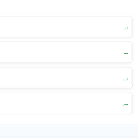
→
→
→
→