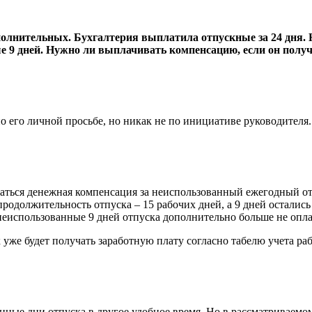
полнительных. Бухгалтерия выплатила отпускные за 24 дня. Н
 9 дней. Нужно ли выплачивать компенсацию, если он получи
 по его личной просьбе, но никак не по инициативе руководител
ться денежная компенсация за неиспользованный ежегодный от
родолжительность отпуска – 15 рабочих дней, а 9 дней осталис
 неиспользованные 9 дней отпуска дополнительно больше не опл
к уже будет получать заработную плату согласно табелю учета ра
нные дни отпуска в другое удобное время. Но в рассматриваем