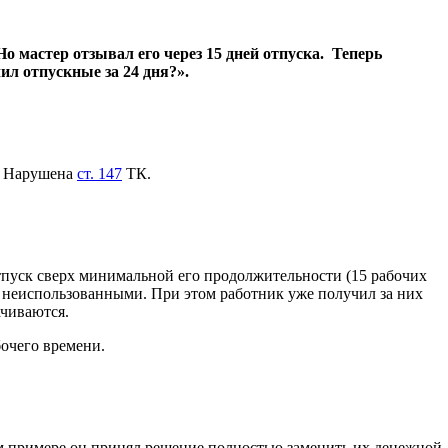
о мастер отзывал его через 15 дней отпуска. Теперь
л отпускные за 24 дня?».
я. Нарушена
ст. 147
ТК.
пуск сверх минимальной его продолжительности (15 рабочих
ь неиспользованными. При этом работник уже получил за них
ачиваются.
бочего времени.
ом примере он принял решение полностью заменить их денежной