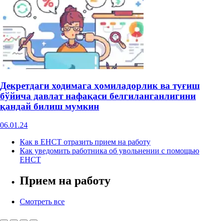
Декретдаги ходимага ҳомиладорлик ва туғиш
бўйича давлат нафақаси белгиланганлигини
қандай билиш мумкин
06.01.24
Как в ЕНСТ отразить прием на работу
Как уведомить работника об увольнении с помощью
ЕНСТ
Прием на работу
Смотреть все