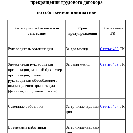
прекращении трудового договора
по собственной инициативе
Категория работника или
Срок
Основание в
основание
предупреждения
ТК
Руководитель организации
За два месяца
Статья 489
ТК
Заместители руководителя
За один месяц
Статья 489
ТК
организации, главный бухгалтер
организации, а также
руководители обособленного
подразделения организации
(филиала, представительства)
Сезонные работники
За три календарных
Статья 494
ТК
дня
Временные работники
За три календарных
дня