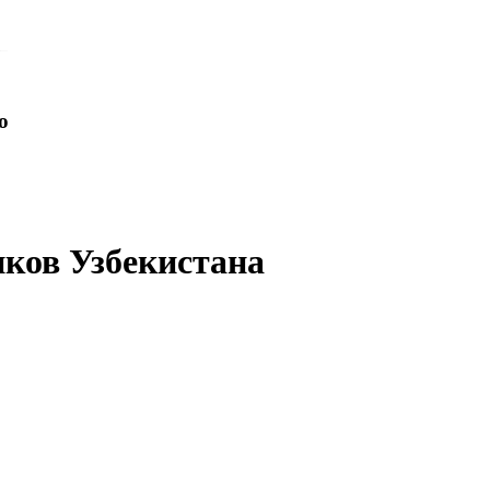
o
иков Узбекистана