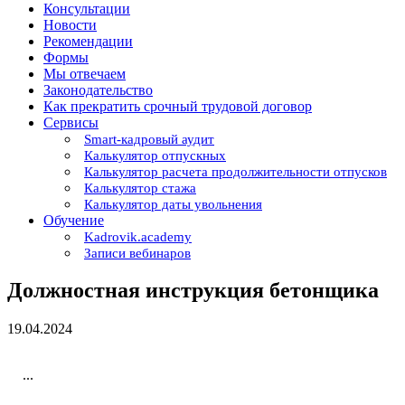
Консультации
Новости
Рекомендации
Формы
Мы отвечаем
Законодательство
Как прекратить срочный трудовой договор
Сервисы
Smart-кадровый аудит
Калькулятор отпускных
Калькулятор расчета продолжительности отпусков
Калькулятор стажа
Калькулятор даты увольнения
Обучение
Kadrovik.academy
Записи вебинаров
Должностная инструкция бетонщика
19.04.2024
...