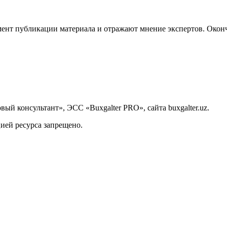
ент публикации материала и отражают мнение экспертов. Оконч
й консультант», ЭСС «Buxgalter PRO», сайта buxgalter.uz.
ией ресурса запрещено.