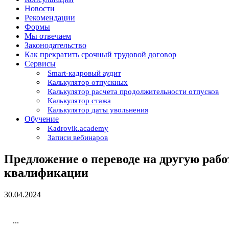
Новости
Рекомендации
Формы
Мы отвечаем
Законодательство
Как прекратить срочный трудовой договор
Сервисы
Smart-кадровый аудит
Калькулятор отпускных
Калькулятор расчета продолжительности отпусков
Калькулятор стажа
Калькулятор даты увольнения
Обучение
Kadrovik.academy
Записи вебинаров
Предложение о переводе на другую рабо
квалификации
30.04.2024
...