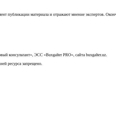
ент публикации материала и отражают мнение экспертов. Оконч
й консультант», ЭСС «Buxgalter PRO», сайта buxgalter.uz.
ией ресурса запрещено.