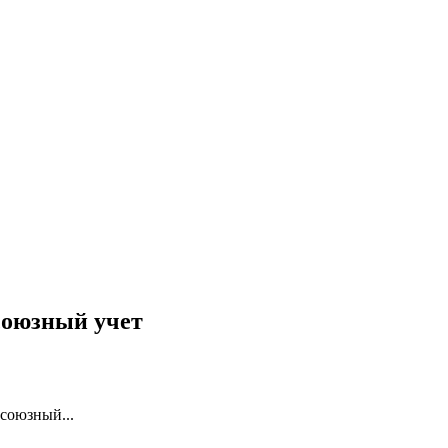
союзный учет
союзный...