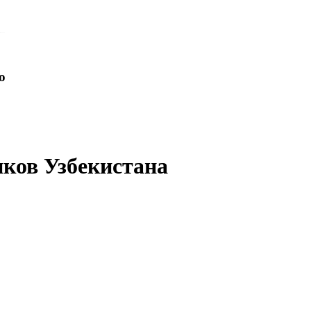
o
иков Узбекистана