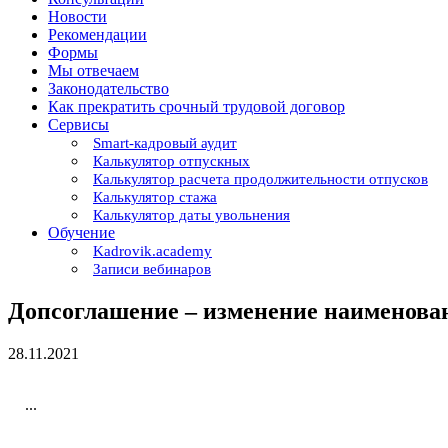
Новости
Рекомендации
Формы
Мы отвечаем
Законодательство
Как прекратить срочный трудовой договор
Сервисы
Smart-кадровый аудит
Калькулятор отпускных
Калькулятор расчета продолжительности отпусков
Калькулятор стажа
Калькулятор даты увольнения
Обучение
Kadrovik.academy
Записи вебинаров
Допсоглашение – изменение наименова
28.11.2021
...