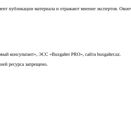
ент публикации материала и отражают мнение экспертов. Оконч
й консультант», ЭСС «Buxgalter PRO», сайта buxgalter.uz.
ией ресурса запрещено.